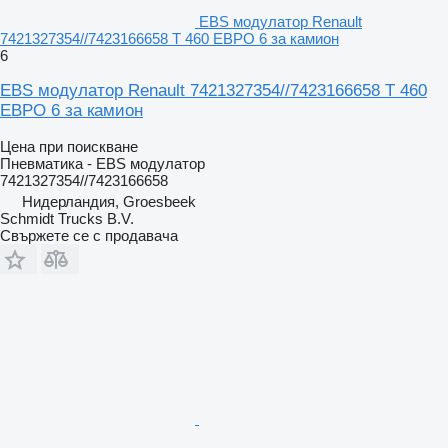
EBS модулатор Renault
7421327354//7423166658 Т 460 ЕВРО 6 за камион
6
EBS модулатор Renault 7421327354//7423166658 Т 460
ЕВРО 6 за камион
Цена при поискване
Пневматика - EBS модулатор
7421327354//7423166658
Нидерландия, Groesbeek
Schmidt Trucks B.V.
Свържете се с продавача