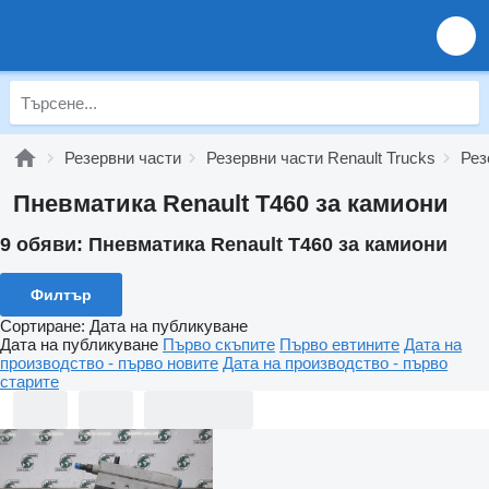
Резервни части
Резервни части Renault Trucks
Рез
Пневматика Renault T460 за камиони
9 обяви:
Пневматика Renault T460 за камиони
Филтър
Сортиране
:
Дата на публикуване
Дата на публикуване
Първо скъпите
Първо евтините
Дата на
производство - първо новите
Дата на производство - първо
старите