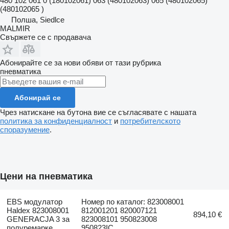
480 102 061 0 (180102061) 063 (480102063) 065 (480102065)
(480102065 )
Полша, Siedlce
MALMIR
Свържете се с продавача
Абонирайте се за нови обяви от тази рубрика
пневматика
Абонирай се
Чрез натискане на бутона вие се съгласявате с нашата
политика за конфиденциалност
и
потребителското
споразумение
.
Цени на пневматика
EBS модулатор
Номер по каталог: 823008001
Haldex 823008001
812001201 820007121
894,10 €
GENERACJA 3 за
823008101 950823008
полуремарке
950823IC