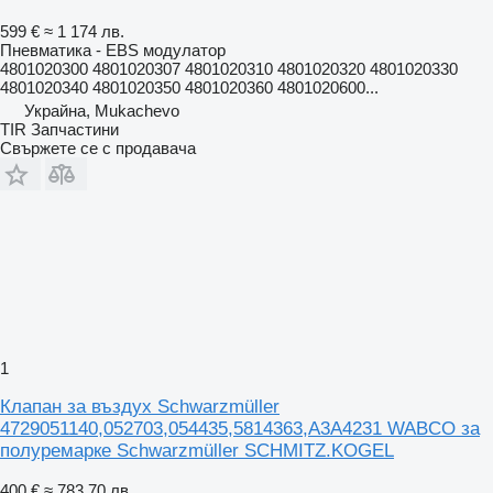
599 €
≈ 1 174 лв.
Пневматика - EBS модулатор
4801020300 4801020307 4801020310 4801020320 4801020330
4801020340 4801020350 4801020360 4801020600...
Украйна, Mukachevo
TIR Запчастини
Свържете се с продавача
1
Клапан за въздух Schwarzmüller
4729051140,052703,054435,5814363,A3A4231 WABCO за
полуремарке Schwarzmüller SCHMITZ.KOGEL
400 €
≈ 783,70 лв.