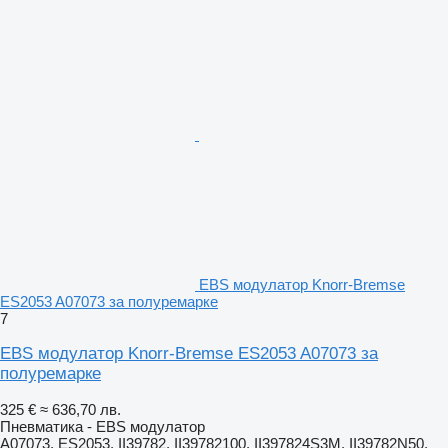
EBS модулатор Knorr-Bremse
ES2053 A07073 за полуремарке
7
EBS модулатор Knorr-Bremse ES2053 A07073 за
полуремарке
325 €
≈ 636,70 лв.
Пневматика - EBS модулатор
A07073, ES2053, II39782, II39782100, II397824S3M, II39782N50,