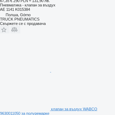
67,35 €
290 PLN
≈ 131,90 лв.
Пневматика - клапан за въздух
AE 1141 K015384
Полша, Górno
TRUCK PNEUMATICS
Свържете се с продавача
клапан за въздух WABCO
9630011050 за полуремарке