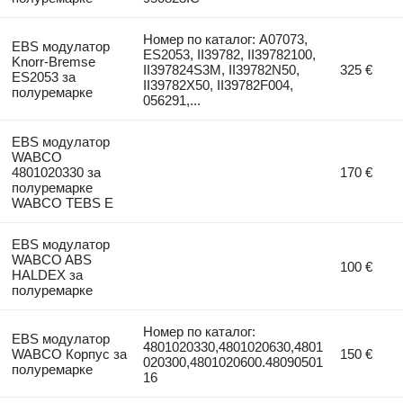
Номер по каталог: A07073,
EBS модулатор
ES2053, II39782, II39782100,
Knorr-Bremse
II397824S3M, II39782N50,
325 €
ES2053 за
II39782X50, II39782F004,
полуремарке
056291,...
EBS модулатор
WABCO
4801020330 за
170 €
полуремарке
WABCO TEBS E
EBS модулатор
WABCO ABS
100 €
HALDEX за
полуремарке
Номер по каталог:
EBS модулатор
4801020330,4801020630,4801
WABCO Корпус за
150 €
020300,4801020600.48090501
полуремарке
16