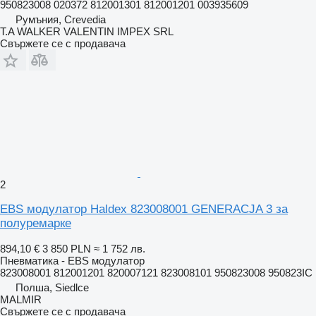
950823008 020372 812001301 812001201 003935609
Румъния, Crevedia
T.A WALKER VALENTIN IMPEX SRL
Свържете се с продавача
2
EBS модулатор Haldex 823008001 GENERACJA 3 за
полуремарке
894,10 €
3 850 PLN
≈ 1 752 лв.
Пневматика - EBS модулатор
823008001 812001201 820007121 823008101 950823008 950823IC
Полша, Siedlce
MALMIR
Свържете се с продавача