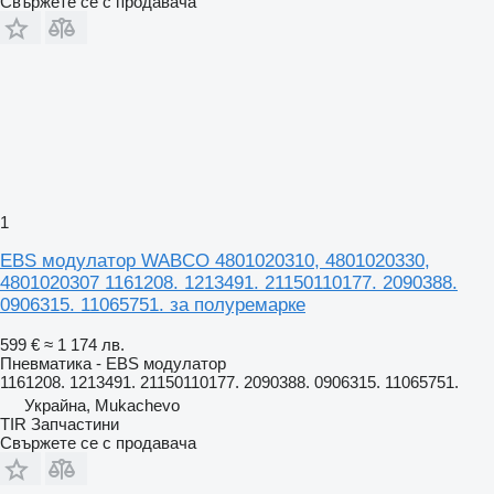
Свържете се с продавача
1
EBS модулатор WABCO 4801020310, 4801020330,
4801020307 1161208. 1213491. 21150110177. 2090388.
0906315. 11065751. за полуремарке
599 €
≈ 1 174 лв.
Пневматика - EBS модулатор
1161208. 1213491. 21150110177. 2090388. 0906315. 11065751.
Украйна, Mukachevo
TIR Запчастини
Свържете се с продавача