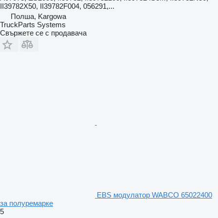
II39782X50, II39782F004, 056291,...
Полша, Kargowa
TruckParts Systems
Свържете се с продавача
EBS модулатор WABCO 65022400
за полуремарке
5