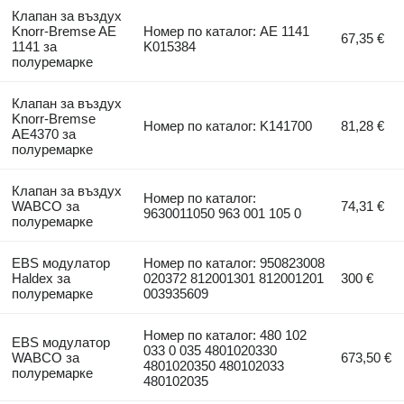
Клапан за въздух
Knorr-Bremse AE
Номер по каталог: AE 1141
67,35 €
1141 за
K015384
полуремарке
Клапан за въздух
Knorr-Bremse
Номер по каталог: K141700
81,28 €
AE4370 за
полуремарке
Клапан за въздух
Номер по каталог:
WABCO за
74,31 €
9630011050 963 001 105 0
полуремарке
EBS модулатор
Номер по каталог: 950823008
Haldex за
020372 812001301 812001201
300 €
полуремарке
003935609
Номер по каталог: 480 102
EBS модулатор
033 0 035 4801020330
WABCO за
673,50 €
4801020350 480102033
полуремарке
480102035