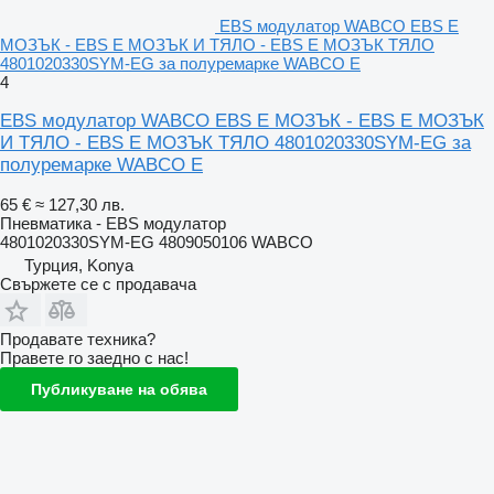
EBS модулатор WABCO EBS E
МОЗЪК - EBS E МОЗЪК И ТЯЛО - EBS E МОЗЪК ТЯЛО
4801020330SYM-EG за полуремарке WABCO E
4
EBS модулатор WABCO EBS E МОЗЪК - EBS E МОЗЪК
И ТЯЛО - EBS E МОЗЪК ТЯЛО 4801020330SYM-EG за
полуремарке WABCO E
65 €
≈ 127,30 лв.
Пневматика - EBS модулатор
4801020330SYM-EG 4809050106 WABCO
Турция, Konya
Свържете се с продавача
Продавате техника?
Правете го заедно с нас!
Публикуване на обява