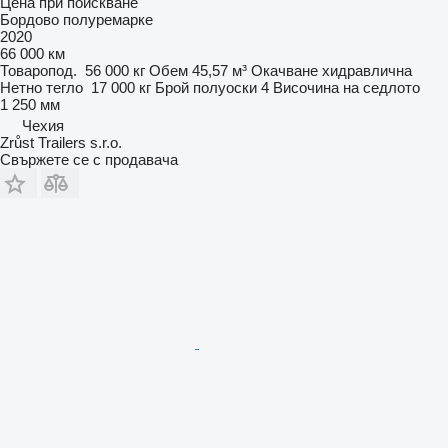
Цена при поискване
Бордово полуремарке
2020
66 000 км
Товаропод.
56 000 кг
Обем
45,57 м³
Окачване
хидравлична
Нетно тегло
17 000 кг
Брой полуоски
4
Височина на седлото
1 250 мм
Чехия
Zrůst Trailers s.r.o.
Свържете се с продавача