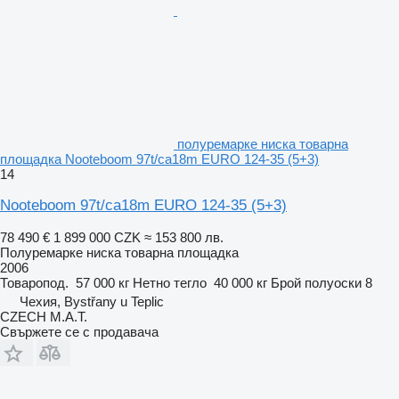
полуремарке ниска товарна
площадка Nooteboom 97t/ca18m EURO 124-35 (5+3)
14
Nooteboom 97t/ca18m EURO 124-35 (5+3)
78 490 €
1 899 000 CZK
≈ 153 800 лв.
Полуремарке ниска товарна площадка
2006
Товаропод.
57 000 кг
Нетно тегло
40 000 кг
Брой полуоски
8
Чехия, Bystřany u Teplic
CZECH M.A.T.
Свържете се с продавача