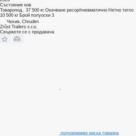
Състояние
нов
Товаропод.
37 500 кг
Окачване
ресор/пневматично
Нетно тегло
10 500 кг
Брой полуоски
3
Чехия, Chrudim
Zrůst Trailers s.r.o.
Свържете се с продавача
полуремарке ниска товарна