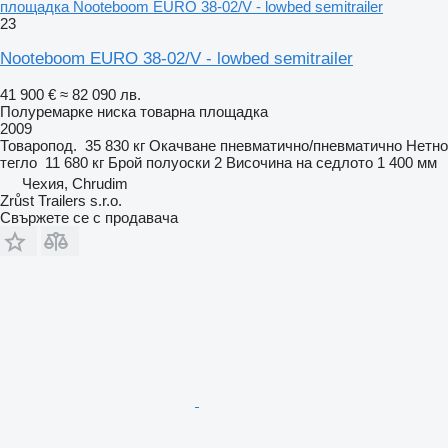
площадка Nooteboom EURO 38-02/V - lowbed semitrailer
23
Nooteboom EURO 38-02/V - lowbed semitrailer
41 900 €
≈ 82 090 лв.
Полуремарке ниска товарна площадка
2009
Товаропод.
35 830 кг
Окачване
пневматично/пневматично
Нетно
тегло
11 680 кг
Брой полуоски
2
Височина на седлото
1 400 мм
Чехия, Chrudim
Zrůst Trailers s.r.o.
Свържете се с продавача