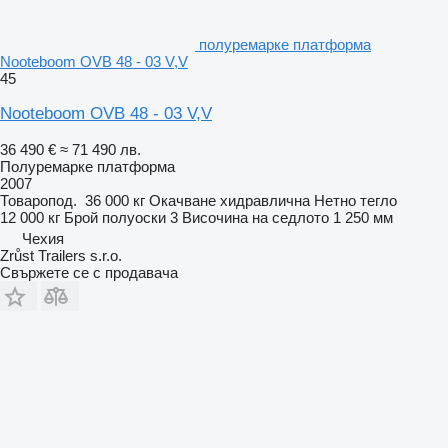
полуремарке платформа
Nooteboom OVB 48 - 03 V,V
45
Nooteboom OVB 48 - 03 V,V
36 490 €
≈ 71 490 лв.
Полуремарке платформа
2007
Товаропод.
36 000 кг
Окачване
хидравлична
Нетно тегло
12 000 кг
Брой полуоски
3
Височина на седлото
1 250 мм
Чехия
Zrůst Trailers s.r.o.
Свържете се с продавача