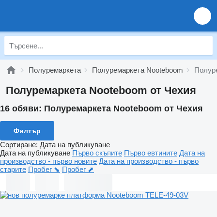
Полуремаркета
Полуремаркета Nooteboom
Полур
Полуремаркета Nooteboom от Чехия
16 обяви:
Полуремаркета Nooteboom от Чехия
Филтър
Сортиране
:
Дата на публикуване
Дата на публикуване
Първо скъпите
Първо евтините
Дата на
производство - първо новите
Дата на производство - първо
старите
Пробег ⬊
Пробег ⬈