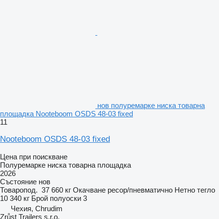
нов полуремарке ниска товарна
площадка Nooteboom OSDS 48-03 fixed
11
Nooteboom OSDS 48-03 fixed
Цена при поискване
Полуремарке ниска товарна площадка
2026
Състояние
нов
Товаропод.
37 660 кг
Окачване
ресор/пневматично
Нетно тегло
10 340 кг
Брой полуоски
3
Чехия, Chrudim
Zrůst Trailers s.r.o.