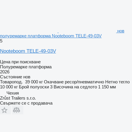
нов
полуремарке платформа Nooteboom TELE-49-03V
5
Nooteboom TELE-49-03V
Цена при поискване
Полуремарке платформа
2026
Състояние
нов
Товаропод.
39 000 кг
Окачване
ресор/пневматично
Нетно тегло
10 000 кг
Брой полуоски
3
Височина на седлото
1 150 мм
Чехия
Zrůst Trailers s.r.o.
Свържете се с продавача