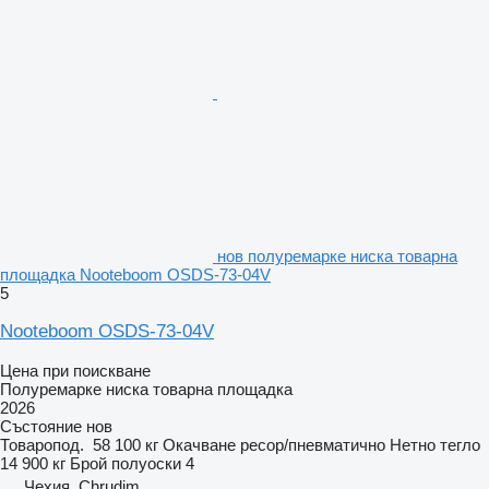
нов полуремарке ниска товарна
площадка Nooteboom OSDS-73-04V
5
Nooteboom OSDS-73-04V
Цена при поискване
Полуремарке ниска товарна площадка
2026
Състояние
нов
Товаропод.
58 100 кг
Окачване
ресор/пневматично
Нетно тегло
14 900 кг
Брой полуоски
4
Чехия, Chrudim