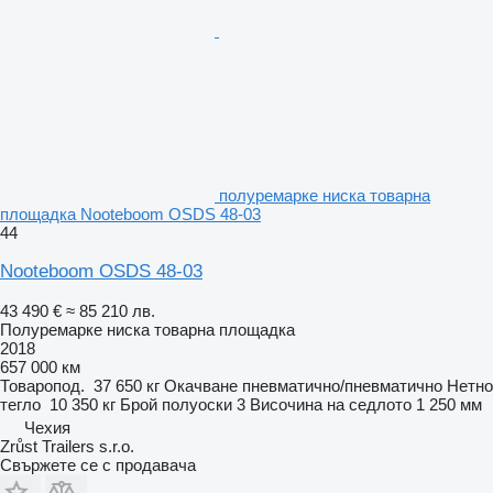
полуремарке ниска товарна
площадка Nooteboom OSDS 48-03
44
Nooteboom OSDS 48-03
43 490 €
≈ 85 210 лв.
Полуремарке ниска товарна площадка
2018
657 000 км
Товаропод.
37 650 кг
Окачване
пневматично/пневматично
Нетно
тегло
10 350 кг
Брой полуоски
3
Височина на седлото
1 250 мм
Чехия
Zrůst Trailers s.r.o.
Свържете се с продавача