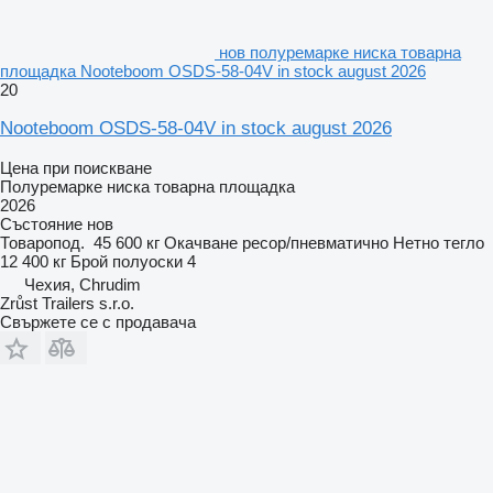
нов полуремарке ниска товарна
площадка Nooteboom OSDS-58-04V in stock august 2026
20
Nooteboom OSDS-58-04V in stock august 2026
Цена при поискване
Полуремарке ниска товарна площадка
2026
Състояние
нов
Товаропод.
45 600 кг
Окачване
ресор/пневматично
Нетно тегло
12 400 кг
Брой полуоски
4
Чехия, Chrudim
Zrůst Trailers s.r.o.
Свържете се с продавача