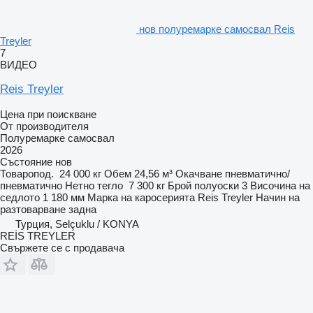
нов полуремарке самосвал Reis
Treyler
7
ВИДЕО
Reis Treyler
Цена при поискване
От производителя
Полуремарке самосвал
2026
Състояние
нов
Товаропод.
24 000 кг
Обем
24,56 м³
Окачване
пневматично/
пневматично
Нетно тегло
7 300 кг
Брой полуоски
3
Височина на
седлото
1 180 мм
Марка на каросерията
Reis Treyler
Начин на
разтоварване
задна
Турция, Selçuklu / KONYA
REİS TREYLER
Свържете се с продавача