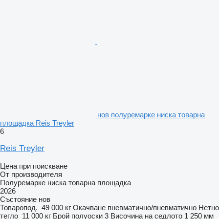
нов полуремарке ниска товарна
площадка Reis Treyler
6
Reis Treyler
Цена при поискване
От производителя
Полуремарке ниска товарна площадка
2026
Състояние
нов
Товаропод.
49 000 кг
Окачване
пневматично/пневматично
Нетно
тегло
11 000 кг
Брой полуоски
3
Височина на седлото
1 250 мм