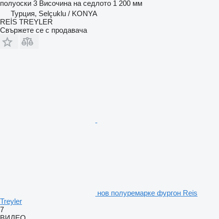
полуоски
3
Височина на седлото
1 200 мм
Турция, Selçuklu / KONYA
REİS TREYLER
Свържете се с продавача
нов полуремарке фургон Reis
Treyler
7
ВИДЕО