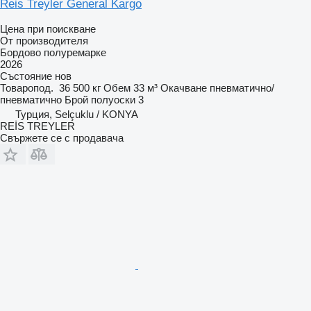
Reis Treyler General Kargo
Цена при поискване
От производителя
Бордово полуремарке
2026
Състояние
нов
Товаропод.
36 500 кг
Обем
33 м³
Окачване
пневматично/
пневматично
Брой полуоски
3
Турция, Selçuklu / KONYA
REİS TREYLER
Свържете се с продавача