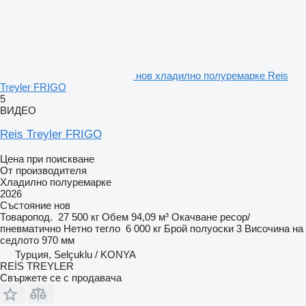
нов хладилно полуремарке Reis
Treyler FRIGO
5
ВИДЕО
Reis Treyler FRIGO
Цена при поискване
От производителя
Хладилно полуремарке
2026
Състояние
нов
Товаропод.
27 500 кг
Обем
94,09 м³
Окачване
ресор/
пневматично
Нетно тегло
6 000 кг
Брой полуоски
3
Височина на
седлото
970 мм
Турция, Selçuklu / KONYA
REİS TREYLER
Свържете се с продавача