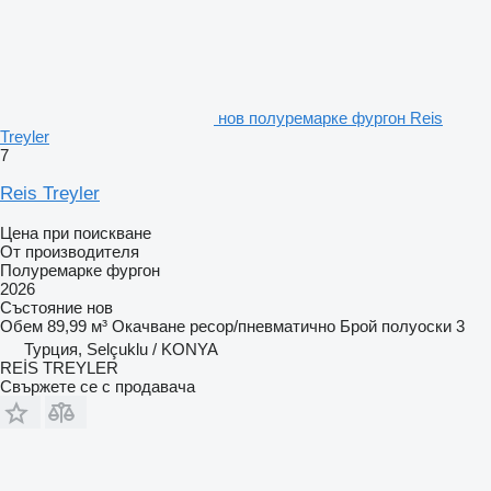
нов полуремарке фургон Reis
Treyler
7
Reis Treyler
Цена при поискване
От производителя
Полуремарке фургон
2026
Състояние
нов
Обем
89,99 м³
Окачване
ресор/пневматично
Брой полуоски
3
Турция, Selçuklu / KONYA
REİS TREYLER
Свържете се с продавача