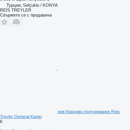
Турция, Selçuklu / KONYA
REİS TREYLER
Свържете се с продавача
нов бордово полуремарке Reis
Treyler General Kargo
6