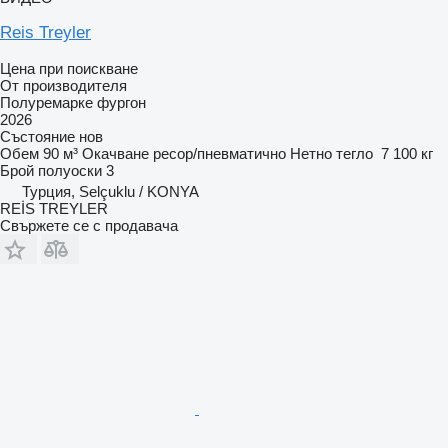
Reis Treyler
Цена при поискване
От производителя
Полуремарке фургон
2026
Състояние
нов
Обем
90 м³
Окачване
ресор/пневматично
Нетно тегло
7 100 кг
Брой полуоски
3
Турция, Selçuklu / KONYA
REİS TREYLER
Свържете се с продавача