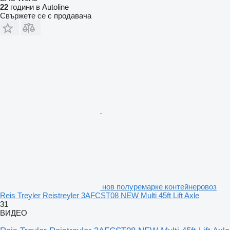
22
години в Autoline
Свържете се с продавача
нов полуремарке контейнеровоз
Reis Treyler Reistreyler 3AFCST08 NEW Multi 45ft Lift Axle
31
ВИДЕО