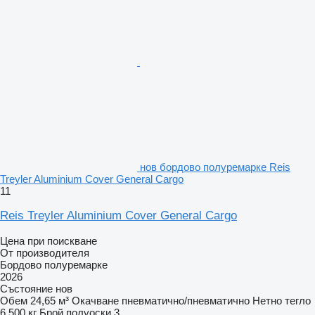
нов бордово полуремарке Reis
Treyler Aluminium Cover General Cargo
11
Reis Treyler Aluminium Cover General Cargo
Цена при поискване
От производителя
Бордово полуремарке
2026
Състояние
нов
Обем
24,65 м³
Окачване
пневматично/пневматично
Нетно тегло
6 500 кг
Брой полуоски
3