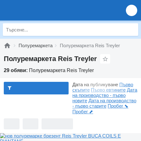
Полуремаркета
Полуремаркета Reis Treyler
Полуремаркета Reis Treyler
29 обяви:
Полуремаркета Reis Treyler
Дата на публикуване
Първо
скъпите
Първо евтините
Дата
на производство - първо
новите
Дата на производство
- първо старите
Пробег ⬊
Пробег ⬈