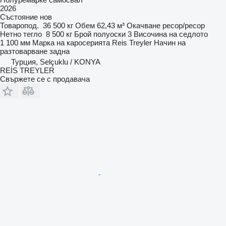
2026
Състояние
нов
Товаропод.
36 500 кг
Обем
62,43 м³
Окачване
ресор/ресор
Нетно тегло
8 500 кг
Брой полуоски
3
Височина на седлото
1 100 мм
Марка на каросерията
Reis Treyler
Начин на
разтоварване
задна
Турция, Selçuklu / KONYA
REİS TREYLER
Свържете се с продавача