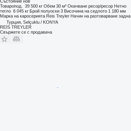
Състояние
нов
Товаропод.
39 500 кг
Обем
30 м³
Окачване
ресор/ресор
Нетно
тегло
6 045 кг
Брой полуоски
3
Височина на седлото
1 180 мм
Марка на каросерията
Reis Treyler
Начин на разтоварване
задна
Турция, Selçuklu / KONYA
REİS TREYLER
Свържете се с продавача