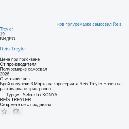
нов полуремарке самосвал Reis
Treyler
19
ВИДЕО
Reis Treyler
Цена при поискване
От производителя
Полуремарке самосвал
2026
Състояние
нов
Брой полуоски
3
Марка на каросерията
Reis Treyler
Начин на
разтоварване
тристранно
Турция, Selçuklu / KONYA
REİS TREYLER
Свържете се с продавача