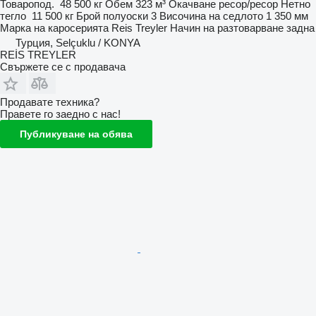
Товаропод.
48 500 кг
Обем
323 м³
Окачване
ресор/ресор
Нетно
тегло
11 500 кг
Брой полуоски
3
Височина на седлото
1 350 мм
Марка на каросерията
Reis Treyler
Начин на разтоварване
задна
Турция, Selçuklu / KONYA
REİS TREYLER
Свържете се с продавача
Продавате техника?
Правете го заедно с нас!
Публикуване на обява