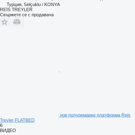
Турция, Selçuklu / KONYA
REİS TREYLER
Свържете се с продавача
нов полуремарке платформа Reis
Treyler FLATBED
6
ВИДЕО