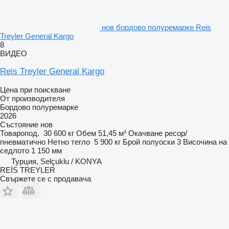
нов бордово полуремарке Reis
Treyler General Kargo
8
ВИДЕО
Reis Treyler General Kargo
Цена при поискване
От производителя
Бордово полуремарке
2026
Състояние
нов
Товаропод.
30 600 кг
Обем
51,45 м³
Окачване
ресор/
пневматично
Нетно тегло
5 900 кг
Брой полуоски
3
Височина на
седлото
1 150 мм
Турция, Selçuklu / KONYA
REİS TREYLER
Свържете се с продавача