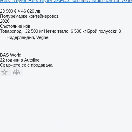
Reis Treyler Reistreyler 3AFCST08 NEW Multi 45ft Lift Axle
23 900 €
≈ 46 820 лв.
Полуремарке контейнеровоз
2026
Състояние
нов
Товаропод.
32 500 кг
Нетно тегло
6 500 кг
Брой полуоски
3
Нидерландия, Veghel
BAS World
22
години в Autoline
Свържете се с продавача