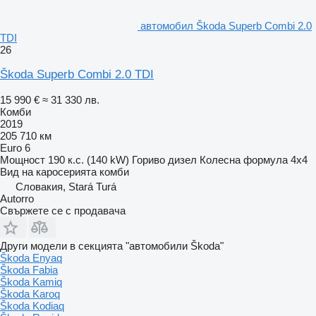
автомобил Škoda Superb Combi 2.0
TDI
26
Škoda Superb Combi 2.0 TDI
15 990 €
≈ 31 330 лв.
Комби
2019
205 710 км
Euro 6
Мощност
190 к.с. (140 kW)
Гориво
дизел
Колесна формула
4x4
Вид на каросерията
комби
Словакия, Stará Turá
Autorro
Свържете се с продавача
Други модели в секцията "автомобили Škoda"
Škoda Enyaq
Škoda Fabia
Škoda Kamiq
Škoda Karoq
Škoda Kodiaq