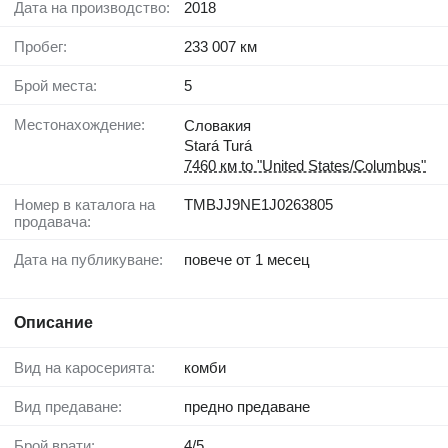
Дата на производство:
2018
Пробег:
233 007 км
Брой места:
5
Местонахождение:
Словакия
Stará Turá
7460 км to "United States/Columbus"
Номер в каталога на
TMBJJ9NE1J0263805
продавача:
Дата на публикуване:
повече от 1 месец
Описание
Вид на каросерията:
комби
Вид предаване:
предно предаване
Брой врати:
4/5