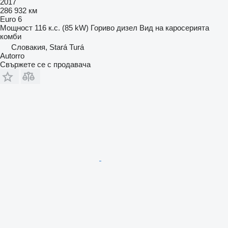
2017
286 932 км
Euro 6
Мощност
116 к.с. (85 kW)
Гориво
дизел
Вид на каросерията
комби
Словакия, Stará Turá
Autorro
Свържете се с продавача