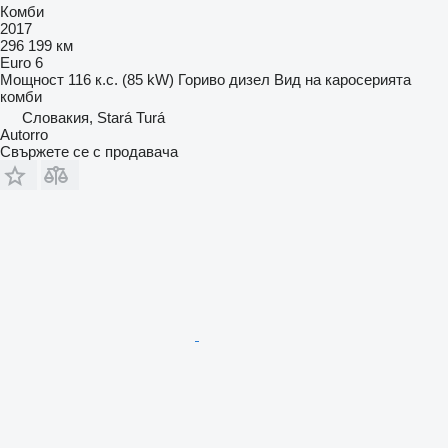
Комби
2017
296 199 км
Euro 6
Мощност
116 к.с. (85 kW)
Гориво
дизел
Вид на каросерията
комби
Словакия, Stará Turá
Autorro
Свържете се с продавача