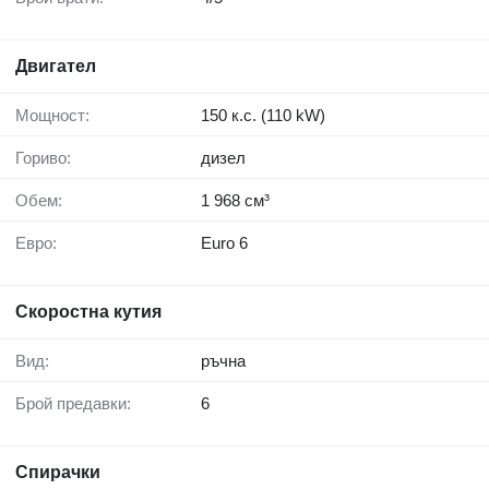
Двигател
Мощност:
150 к.с. (110 kW)
Гориво:
дизел
Обем:
1 968 см³
Евро:
Euro 6
Скоростна кутия
Вид:
ръчна
Брой предавки:
6
Спирачки