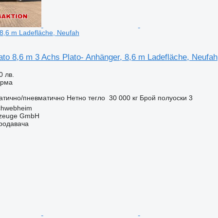
 8,6 m Ladefläche, Neufah
ato 8,6 m 3 Achs Plato- Anhänger, 8,6 m Ladefläche, Neufah
0 лв.
орма
атично/пневматично
Нетно тегло
30 000 кг
Брой полуоски
3
chwebheim
rzeuge GmbH
продавача