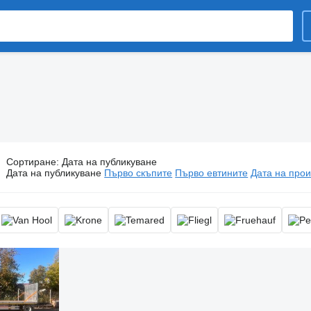
Сортиране
:
Дата на публикуване
Ремаркета платформи
Дата на публикуване
Първо скъпите
Първо евтините
Дата на прои