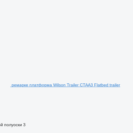
ремарке платформа Wilson Trailer CTAA3 Flatbed trailer
й полуоски
3