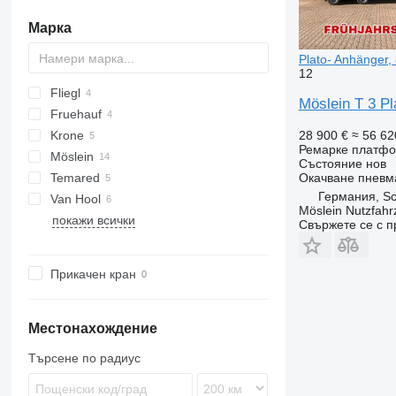
Марка
Plato- Anhänger,
12
Fliegl
Merkury
BPA
A1010
Möslein T 3 Pl
Fruehauf
TPS
Krone
ZPS
AC
D-series
28 900 €
≈ 56 62
Ремарке платф
Möslein
ADP
Състояние
нов
Temared
AZ
T-series
Kaiser
PA
Окачване
пневм
Германия, S
Van Hool
THT
Möslein Nutzfah
покажи всички
Tandem
Свържете се с 
Прикачен кран
Местонахождение
Търсене по радиус