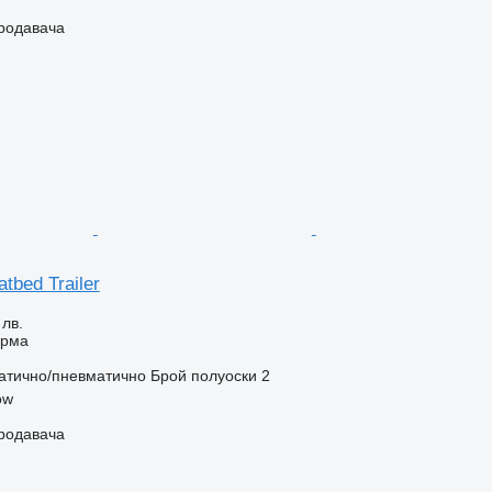
продавача
atbed Trailer
 лв.
орма
атично/пневматично
Брой полуоски
2
ow
продавача