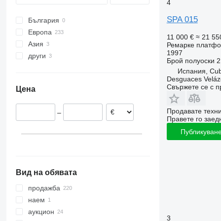
4
SPA 015
България
Европа
11 000 €
≈ 21 55
Азия
Нидерландия
Ремарке платф
1997
други
Германия
Турция
Брой полуоски
2
Полша
Китай
Чили
Испания, Cubi
Desguaces Velá
Белгия
Украйна
Свържете се с 
Цена
Румъния
Аржентина
Дания
Продавате техн
–
Унгария
Правете го заедн
Португалия
Публикуване
покажи всички
Вид на обявата
продажба
наем
аукцион
3