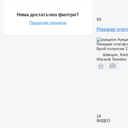
Няма достатъчно филтри?
59
Предложи промяна
Ремарке пла
Аукц
Ремарке платф
Брой полуоски
2
Швеция, Karl
Klaravik Sweden
16
ВИДЕО