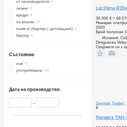
от производителя
Leciñena R3N
лизинг
кредит
35 000 €
≈ 68 57
на вноски
Ремарке платф
2020
trade-in (бартер с доплащане)
Брой полуоски
3
бартер
Испания, Cubi
Desguaces Velá
Свържете се с 
Състояние
нов
употребявани
Дата на производство
–
German Trailer!
8
Renders TAN 4-