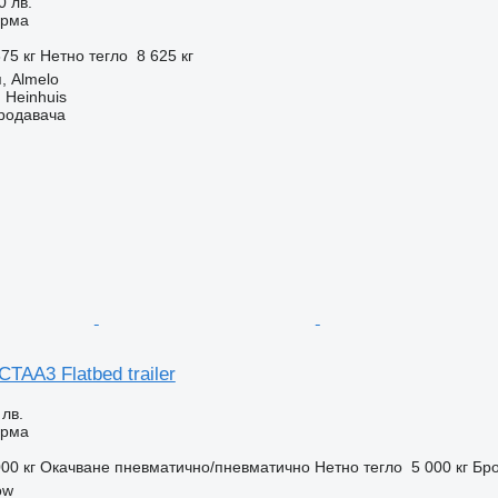
0 лв.
орма
75 кг
Нетно тегло
8 625 кг
, Almelo
 Heinhuis
продавача
 CTAA3 Flatbed trailer
 лв.
орма
00 кг
Окачване
пневматично/пневматично
Нетно тегло
5 000 кг
Бро
ow