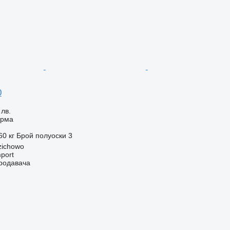
0
 лв.
орма
60 кг
Брой полуоски
3
zichowo
port
продавача