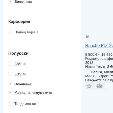
Височина
Каросерия
Падащ борд
15
Rancke PDT2
Полуоски
8 500 €
≈ 16 650
Ремарке платф
2012
ABS
Нетно тегло
3 6
Полша, Mied
EBS
MAKU Eksport Im
Свържете се с 
Окачване
Марка на полуоските
Тандемна ос