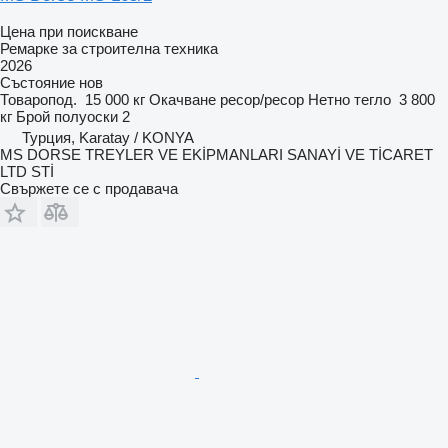
Цена при поискване
Ремарке за строителна техника
2026
Състояние
нов
Товаропод.
15 000 кг
Окачване
ресор/ресор
Нетно тегло
3 800
кг
Брой полуоски
2
Турция, Karatay / KONYA
MS DORSE TREYLER VE EKİPMANLARI SANAYİ VE TİCARET
LTD STİ
Свържете се с продавача