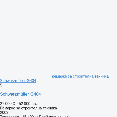
ремарке за строителна техника
Schwarzmüller G404
5
Schwarzmüller G404
27 000 €
≈ 52 900 лв.
Ремарке за строителна техника
2009
Товаропод.
15 400 кг
Брой полуоски
4