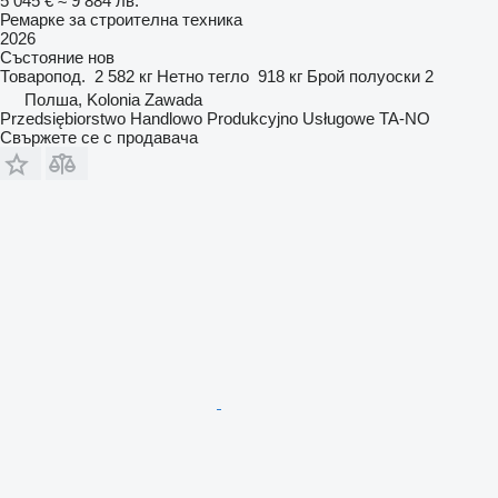
5 045 €
≈ 9 884 лв.
Ремарке за строителна техника
2026
Състояние
нов
Товаропод.
2 582 кг
Нетно тегло
918 кг
Брой полуоски
2
Полша, Kolonia Zawada
Przedsiębiorstwo Handlowo Produkcyjno Usługowe TA-NO
Свържете се с продавача