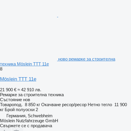
ново ремарке за строителна
техника Möslein TTT 11e
8
Möslein TTT 11e
21 900 €
≈ 42 910 лв.
Ремарке за строителна техника
Състояние
нов
Товаропод.
8 850 кг
Окачване
ресор/ресор
Нетно тегло
11 900
кг
Брой полуоски
2
Германия, Schwebheim
Möslein Nutzfahrzeuge GmbH
Свържете се с продавача