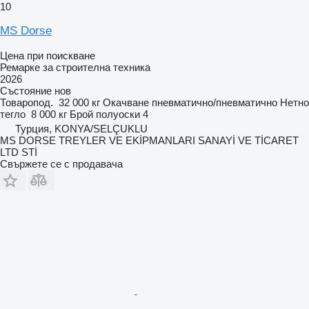
10
MS Dorse
Цена при поискване
Ремарке за строителна техника
2026
Състояние
нов
Товаропод.
32 000 кг
Окачване
пневматично/пневматично
Нетно
тегло
8 000 кг
Брой полуоски
4
Турция, KONYA/SELÇUKLU
MS DORSE TREYLER VE EKİPMANLARI SANAYİ VE TİCARET
LTD STİ
Свържете се с продавача