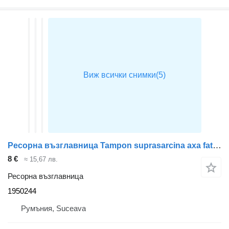
Ресорна възглавница Tampon suprasarcina axa fata 1950244 за влекач DAF XF
8 €
≈ 15,67 лв.
Ресорна възглавница
1950244
Румъния, Suceava