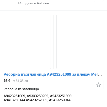
14
години в Autoline
Ресорна възглавница A9423251009 за влекач Mercedes-Benz ACTROS MP2
16 €
≈ 31,35 лв.
Ресорна възглавница
A9423251009, A9303250209, A9423251909,
A9413250144 A9423252809, A9413250044