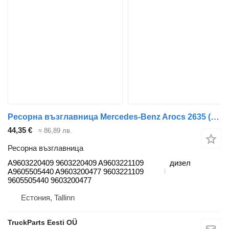
Ресорна възглавница Mercedes-Benz Arocs 2635 (01.13-) A9603220409 за влекач Mercedes-Benz Actros MP4 Antos Arocs (2012-)
44,35 €
≈ 86,89 лв.
Ресорна възглавница
A9603220409 9603220409 A9603221109
дизел
A9605505440 A9603200477 9603221109
9605505440 9603200477
Естония, Tallinn
TruckParts Eesti OÜ