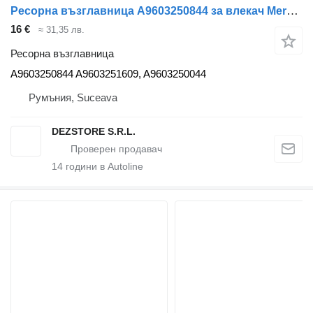
Ресорна възглавница A9603250844 за влекач Mercedes-Benz ACTROS MP4
16 €
≈ 31,35 лв.
Ресорна възглавница
A9603250844 A9603251609, A9603250044
Румъния, Suceava
DEZSTORE S.R.L.
14
години в Autoline