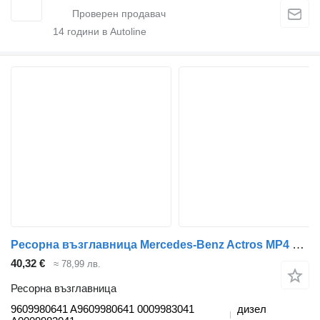
14
години в Autoline
Ресорна възглавница Mercedes-Benz Actros MP4 1840 (01.12-) 9609980641 за влекач Mercedes-Benz Actros MP4 Antos Arocs (2012-)
40,32 €
≈ 78,99 лв.
Ресорна възглавница
9609980641 A9609980641 0009983041
дизел