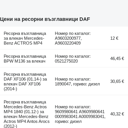
Цени на ресорни възглавници DAF
Ресорна възглавница
Номер по каталог:
за влекач Mercedes-
A9603200977,
12 €
Benz ACTROS MP4
A9603220409
Ресорна възглавница
Номер по каталог:
46,45 €
BPW M136 за влекач
0521275020
Ресорна възглавница
DAF XF106 (01.14-) за
Номер по каталог:
30,65 €
влекач DAF XF106
1890047, гориво: дизел
(2014-)
Ресорна възглавница
Mercedes-Benz Actros
Номер по каталог:
MP4 1840 (01.12-) за
9609980641 A9609980641
40,32 €
влекач Mercedes-Benz
0009983041 A0009983041,
Actros MP4 Antos Arocs
гориво: дизел
(2012-)