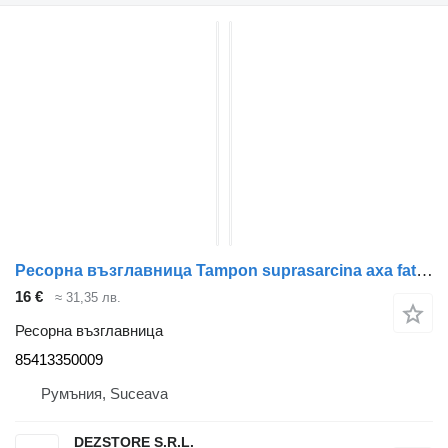
Ресорна възглавница Tampon suprasarcina axa fata 85413350009 за влекач MAN TGL
16 €
≈ 31,35 лв.
Ресорна възглавница
85413350009
Румъния, Suceava
DEZSTORE S.R.L.