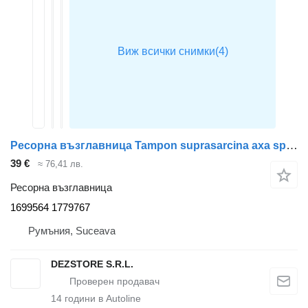
Ресорна възглавница Tampon suprasarcina axa spate 1699564 за влекач DAF CF85
39 €
≈ 76,41 лв.
Ресорна възглавница
1699564 1779767
Румъния, Suceava
DEZSTORE S.R.L.
14
години в Autoline