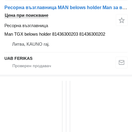
Ресорна възглавница MAN belows holder Man за влекач MAN TGX
Цена при поискване
Ресорна възглавница
Man TGX belows holder 81436300203 81436300202
Литва, KAUNO raj.
UAB FERIKAS