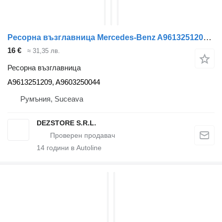
Ресорна възглавница Mercedes-Benz A9613251209 за влекач Mercedes-Benz ACTROS MP4
16 €
≈ 31,35 лв.
Ресорна възглавница
A9613251209, A9603250044
Румъния, Suceava
DEZSTORE S.R.L.
14
години в Autoline