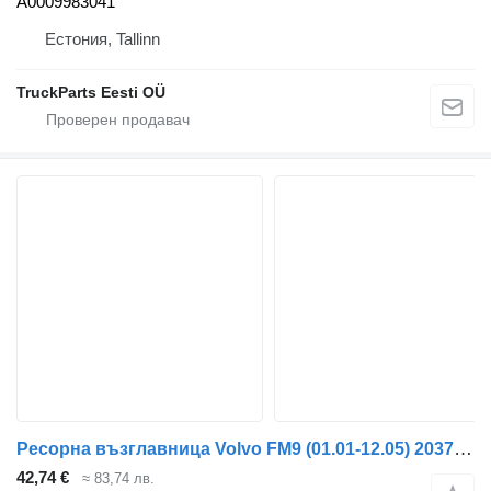
A0009983041
Естония, Tallinn
TruckParts Eesti OÜ
Ресорна възглавница Volvo FM9 (01.01-12.05) 20375245 за влекач Volvo FM7-FM12, FM, FMX (1998-2014)
42,74 €
≈ 83,74 лв.