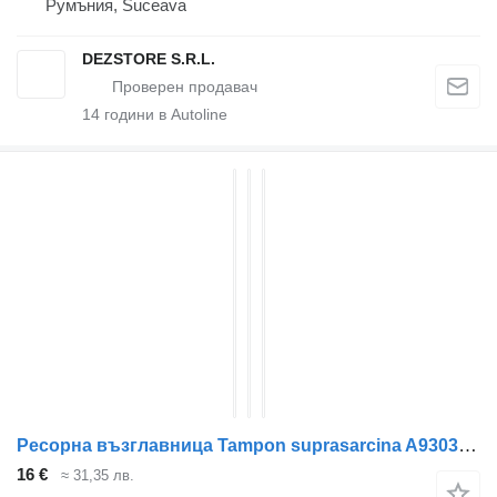
Румъния, Suceava
DEZSTORE S.R.L.
14
години в Autoline
Ресорна възглавница Tampon suprasarcina A9303250409 за влекач Mercedes-Benz ACTROS MP3
16 €
≈ 31,35 лв.