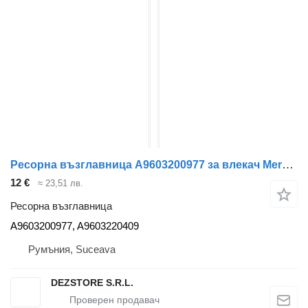
Ресорна възглавница A9603200977 за влекач Mercedes-Benz ACTROS MP4
12 €
≈ 23,51 лв.
Ресорна възглавница
A9603200977, A9603220409
Румъния, Suceava
DEZSTORE S.R.L.