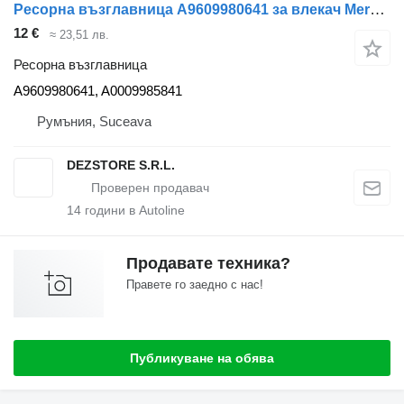
Ресорна възглавница A9609980641 за влекач Mercedes-Benz ACTROS MP4
12 €
≈ 23,51 лв.
Ресорна възглавница
A9609980641, A0009985841
Румъния, Suceava
DEZSTORE S.R.L.
14
години в Autoline
Продавате техника?
Правете го заедно с нас!
Публикуване на обява