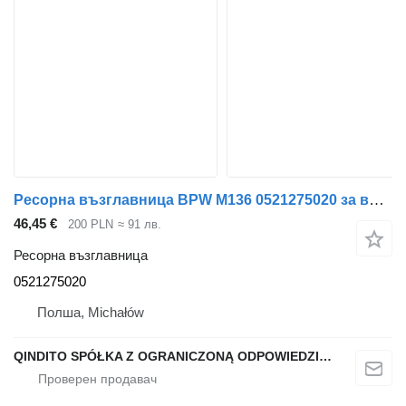
Ресорна възглавница BPW M136 0521275020 за влекач
46,45 €
200 PLN
≈ 91 лв.
Ресорна възглавница
0521275020
Полша, Michałów
QINDITO SPÓŁKA Z OGRANICZONĄ ODPOWIEDZIALNOŚCIĄ