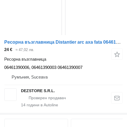
Ресорна възглавница Distantier arc axa fata 06461390006 за влекач MAN TGS
24 €
≈ 47,02 лв.
Ресорна възглавница
06461390006, 06461390003 06461390007
Румъния, Suceava
DEZSTORE S.R.L.
14
години в Autoline