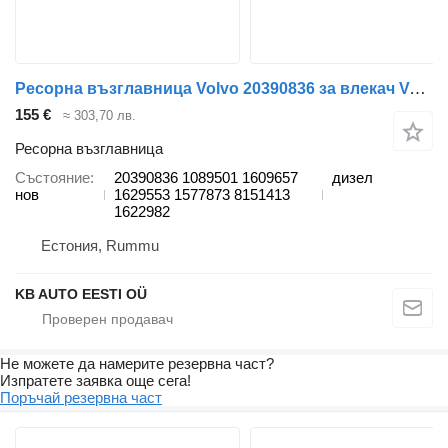
Ресорна възглавница Volvo 20390836 за влекач Volvo FH12, FH16, NH12, FH, VNL780 (1993-2014)
155 €
≈ 303,70 лв.
Ресорна възглавница
Състояние
20390836 1089501 1609657
дизел
нов
1629553 1577873 8151413
1622982
Естония, Rummu
KB AUTO EESTI OÜ
Не можете да намерите резервна част?
Изпратете заявка още сега!
Поръчай резервна част