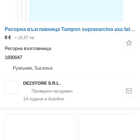
Ресорна възглавница Tampon suprasarcina axa fata 1890047 за влекач DAF XF
8 €
≈ 15,67 лв.
Ресорна възглавница
1890047
Румъния, Suceava
DEZSTORE S.R.L.
14
години в Autoline