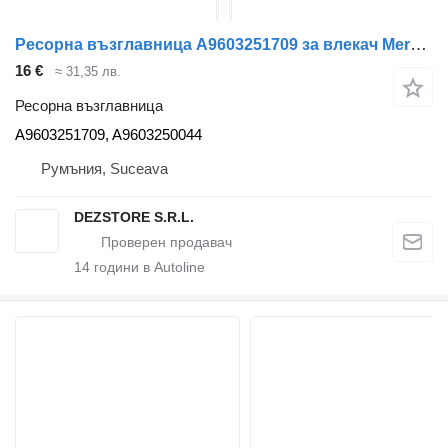
Ресорна възглавница A9603251709 за влекач Mercedes-Benz ACTROS MP4
16 €
≈ 31,35 лв.
Ресорна възглавница
A9603251709, A9603250044
Румъния, Suceava
DEZSTORE S.R.L.
14
години в Autoline