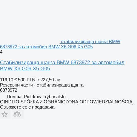
стабилизираща щанга BMW
6873972 за автомобил BMW X6 G06 X5 G05
4
Стабилизираща щанга BMW 6873972 за автомобил
BMW X6 G06 X5 G05
116,10 €
500 PLN
≈ 227,50 лв.
Резервни части - стабилизираща щанга
6873972
Полша, Piotrków Trybunalski
QINDITO SPÓŁKA Z OGRANICZONĄ ODPOWIEDZIALNOŚCIĄ
Свържете се с продавача