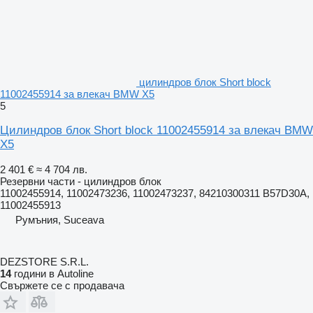
цилиндров блок Short block
11002455914 за влекач BMW X5
5
Цилиндров блок Short block 11002455914 за влекач BMW
X5
2 401 €
≈ 4 704 лв.
Резервни части - цилиндров блок
11002455914, 11002473236, 11002473237, 84210300311 B57D30A,
11002455913
Румъния, Suceava
DEZSTORE S.R.L.
14
години в Autoline
Свържете се с продавача