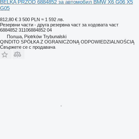
BELKA PRZÓD 6884852 за автомобил BMW X6 G06 X5
G05
812,80 €
3 500 PLN
≈ 1 592 лв.
Резервни части - друга резервна част за ходовата част
6884852 31106884852 04
Полша, Piotrków Trybunalski
QINDITO SPÓŁKA Z OGRANICZONĄ ODPOWIEDZIALNOŚCIĄ
Свържете се с продавача