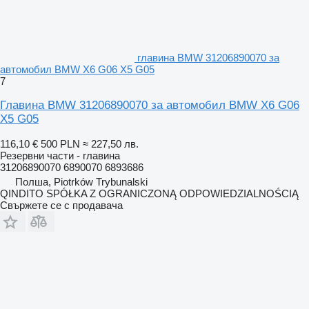
главина BMW 31206890070 за
автомобил BMW X6 G06 X5 G05
7
Главина BMW 31206890070 за автомобил BMW X6 G06
X5 G05
116,10 €
500 PLN
≈ 227,50 лв.
Резервни части - главина
31206890070 6890070 6893686
Полша, Piotrków Trybunalski
QINDITO SPÓŁKA Z OGRANICZONĄ ODPOWIEDZIALNOŚCIĄ
Свържете се с продавача