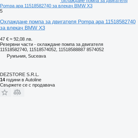
охлаждане помпа за двигателя
Pompa apa 11518582740 за влекач BMW X3
5
Охлаждане помпа за двигателя Pompa apa 11518582740
за влекач BMW X3
47 €
≈ 92,08 лв.
Резервни части - охлаждане помпа за двигателя
11518582740, 11518574052, 11518588887 8574052
Румъния, Suceava
DEZSTORE S.R.L.
14
години в Autoline
Свържете се с продавача