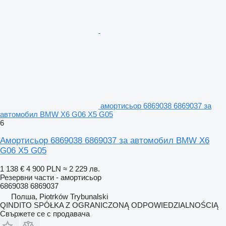
амортисьор 6869038 6869037 за
автомобил BMW X6 G06 X5 G05
6
Амортисьор 6869038 6869037 за автомобил BMW X6
G06 X5 G05
1 138 €
4 900 PLN
≈ 2 229 лв.
Резервни части - амортисьор
6869038 6869037
Полша, Piotrków Trybunalski
QINDITO SPÓŁKA Z OGRANICZONĄ ODPOWIEDZIALNOŚCIĄ
Свържете се с продавача