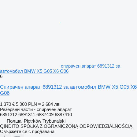
спирачен апарат 6891312 за
автомобил BMW X5 G05 X6 G06
6
Спирачен апарат 6891312 за автомобил BMW X5 G05 X6
G06
1 370 €
5 900 PLN
≈ 2 684 лв.
Резервни части - спирачен апарат
6891312 6891311 6887409 6887410
Полша, Piotrków Trybunalski
QINDITO SPÓŁKA Z OGRANICZONĄ ODPOWIEDZIALNOŚCIĄ
Свържете се с продавача