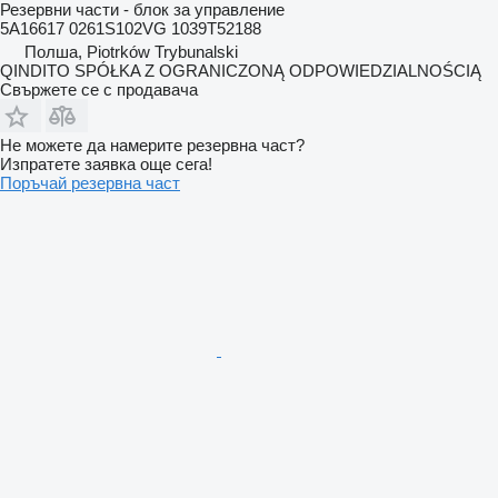
Резервни части - блок за управление
5A16617 0261S102VG 1039T52188
Полша, Piotrków Trybunalski
QINDITO SPÓŁKA Z OGRANICZONĄ ODPOWIEDZIALNOŚCIĄ
Свържете се с продавача
Не можете да намерите резервна част?
Изпратете заявка още сега!
Поръчай резервна част