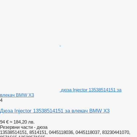
дюза Injector 13538514151 за
влекач BMW X3
4
Дюза Injector 13538514151 за влекач BMW X3
94 €
≈ 184,20 лв.
Резервни части - дюза
13538514151, 8514151, 0445118036, 0445118037, 83230441070,