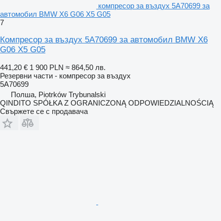
компресор за въздух 5A70699 за
автомобил BMW X6 G06 X5 G05
7
Компресор за въздух 5A70699 за автомобил BMW X6
G06 X5 G05
441,20 €
1 900 PLN
≈ 864,50 лв.
Резервни части - компресор за въздух
5A70699
Полша, Piotrków Trybunalski
QINDITO SPÓŁKA Z OGRANICZONĄ ODPOWIEDZIALNOŚCIĄ
Свържете се с продавача