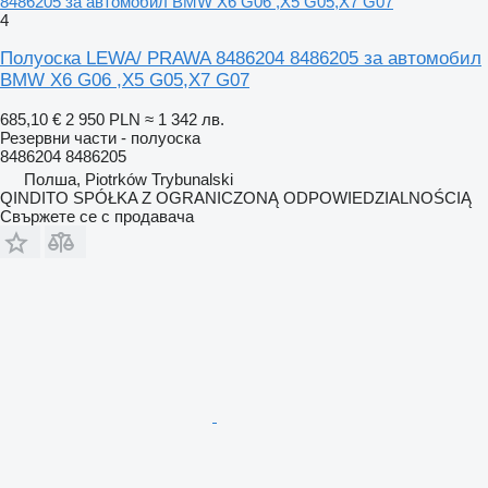
8486205 за автомобил BMW X6 G06 ,X5 G05,X7 G07
4
Полуоска LEWA/ PRAWA 8486204 8486205 за автомобил
BMW X6 G06 ,X5 G05,X7 G07
685,10 €
2 950 PLN
≈ 1 342 лв.
Резервни части - полуоска
8486204 8486205
Полша, Piotrków Trybunalski
QINDITO SPÓŁKA Z OGRANICZONĄ ODPOWIEDZIALNOŚCIĄ
Свържете се с продавача