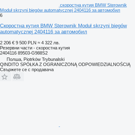
скоростна кутия BMW Sterownik
Moduł skrzyni biegów automatycznej 2404116 за автомобил
6
Скоростна кутия BMW Sterownik Moduł skrzyni biegów
automatycznej 2404116 за автомобил
2 206 €
9 500 PLN
≈ 4 322 лв.
Резервни части - скоростна кутия
2404116 89503-G988S2
Полша, Piotrków Trybunalski
QINDITO SPÓŁKA Z OGRANICZONĄ ODPOWIEDZIALNOŚCIĄ
Свържете се с продавача