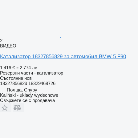
2
ВИДЕО
Катализатор 18327856829 за автомобил BMW 5 F90
1 416 €
≈ 2 774 лв.
Резервни части - катализатор
Състояние
нов
18327856829 18329468726
Полша, Chyby
Kaliński - układy wydechowe
Свържете се с продавача