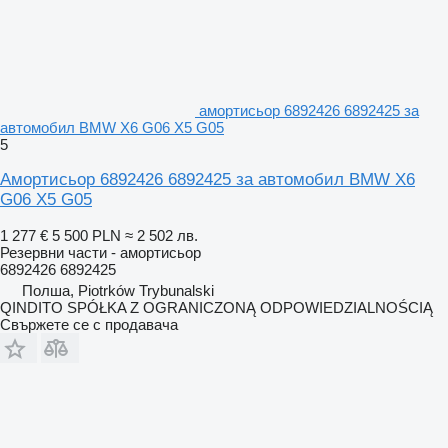
амортисьор 6892426 6892425 за
автомобил BMW X6 G06 X5 G05
5
Амортисьор 6892426 6892425 за автомобил BMW X6
G06 X5 G05
1 277 €
5 500 PLN
≈ 2 502 лв.
Резервни части - амортисьор
6892426 6892425
Полша, Piotrków Trybunalski
QINDITO SPÓŁKA Z OGRANICZONĄ ODPOWIEDZIALNOŚCIĄ
Свържете се с продавача