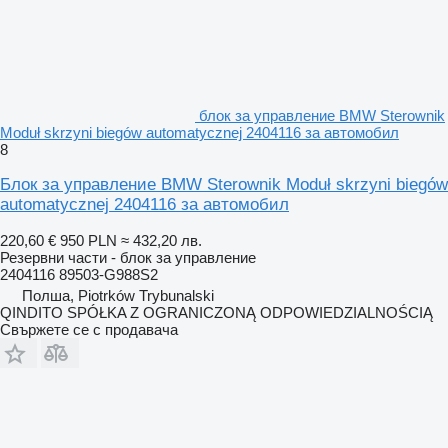
блок за управление BMW Sterownik
Moduł skrzyni biegów automatycznej 2404116 за автомобил
8
Блок за управление BMW Sterownik Moduł skrzyni biegów
automatycznej 2404116 за автомобил
220,60 €
950 PLN
≈ 432,20 лв.
Резервни части - блок за управление
2404116 89503-G988S2
Полша, Piotrków Trybunalski
QINDITO SPÓŁKA Z OGRANICZONĄ ODPOWIEDZIALNOŚCIĄ
Свържете се с продавача