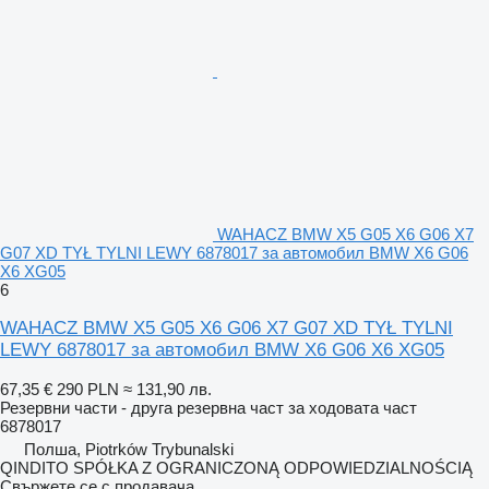
WAHACZ BMW X5 G05 X6 G06 X7
G07 XD TYŁ TYLNI LEWY 6878017 за автомобил BMW X6 G06
X6 XG05
6
WAHACZ BMW X5 G05 X6 G06 X7 G07 XD TYŁ TYLNI
LEWY 6878017 за автомобил BMW X6 G06 X6 XG05
67,35 €
290 PLN
≈ 131,90 лв.
Резервни части - друга резервна част за ходовата част
6878017
Полша, Piotrków Trybunalski
QINDITO SPÓŁKA Z OGRANICZONĄ ODPOWIEDZIALNOŚCIĄ
Свържете се с продавача