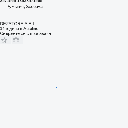
8571565 13538571565
Румъния, Suceava
DEZSTORE S.R.L.
14
години в Autoline
Свържете се с продавача