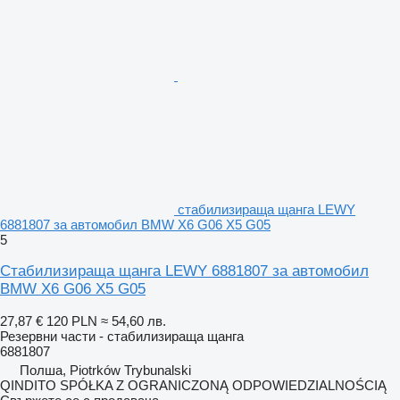
стабилизираща щанга LEWY
6881807 за автомобил BMW X6 G06 X5 G05
5
Стабилизираща щанга LEWY 6881807 за автомобил
BMW X6 G06 X5 G05
27,87 €
120 PLN
≈ 54,60 лв.
Резервни части - стабилизираща щанга
6881807
Полша, Piotrków Trybunalski
QINDITO SPÓŁKA Z OGRANICZONĄ ODPOWIEDZIALNOŚCIĄ