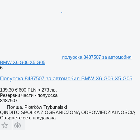
полуоска 8487507 за автомобил
BMW X6 G06 X5 G05
6
Полуоска 8487507 за автомобил BMW X6 G06 X5 G05
139,30 €
600 PLN
≈ 273 лв.
Резервни части - полуоска
8487507
Полша, Piotrków Trybunalski
QINDITO SPÓŁKA Z OGRANICZONĄ ODPOWIEDZIALNOŚCIĄ
Свържете се с продавача