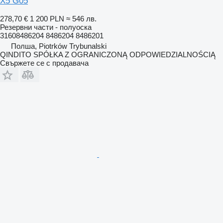
X5 G05
278,70 €
1 200 PLN
≈ 546 лв.
Резервни части - полуоска
31608486204 8486204 8486201
Полша, Piotrków Trybunalski
QINDITO SPÓŁKA Z OGRANICZONĄ ODPOWIEDZIALNOŚCIĄ
Свържете се с продавача