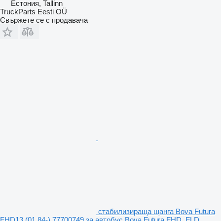
Естония, Tallinn
TruckParts Eesti OÜ
Свържете се с продавача
стабилизираща щанга Bova Futura
FHD13 (01.84-) 77700749 за автобус Bova Futura FHD, FLD