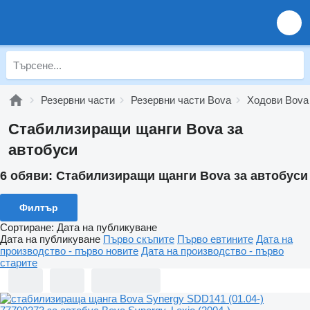
Резервни части
Резервни части Bova
Ходови Bova
Стабилизиращи щанги Bova за
автобуси
6 обяви:
Стабилизиращи щанги Bova за автобуси
Филтър
Сортиране
:
Дата на публикуване
Дата на публикуване
Първо скъпите
Първо евтините
Дата на
производство - първо новите
Дата на производство - първо
старите