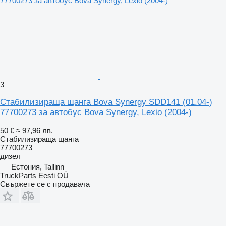
3
Стабилизираща щанга Bova Synergy SDD141 (01.04-)
77700273 за автобус Bova Synergy, Lexio (2004-)
50 €
≈ 97,96 лв.
Стабилизираща щанга
77700273
дизел
Естония, Tallinn
TruckParts Eesti OÜ
Свържете се с продавача