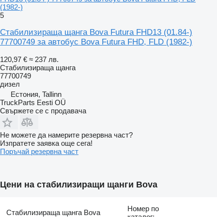
(1982-)
5
Стабилизираща щанга Bova Futura FHD13 (01.84-)
77700749 за автобус Bova Futura FHD, FLD (1982-)
120,97 €
≈ 237 лв.
Стабилизираща щанга
77700749
дизел
Естония, Tallinn
TruckParts Eesti OÜ
Свържете се с продавача
Не можете да намерите резервна част?
Изпратете заявка още сега!
Поръчай резервна част
Цени на стабилизиращи щанги Bova
Номер по
Стабилизираща щанга Bova
каталог: