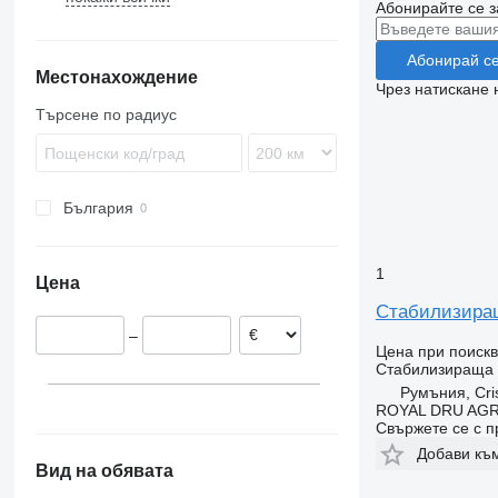
Абонирайте се з
Stralis
TGM
Arocs
Midlum
FH
Trakker
TGS
Atego
Premium
FL
Абонирай с
Местонахождение
TGX
Axor
FM
Чрез натискане 
MB
FMX
Търсене по радиус
G-series
L-series
VNL
България
1
Цена
Стабилизираща
–
Цена при поиск
Стабилизираща
Румъния, Cris
ROYAL DRU AGR
Свържете се с 
Добави къ
Вид на обявата