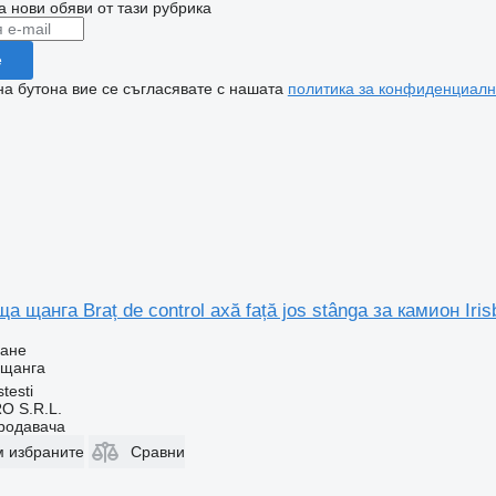
а нови обяви от тази рубрика
е
на бутона вие се съгласявате с нашата
политика за конфиденциалн
 щанга Braț de control axă față jos stânga за камион Iri
ване
 щанга
testi
O S.R.L.
продавача
м избраните
Сравни