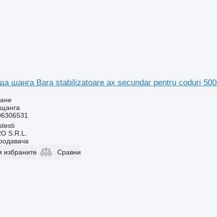
 щанга Bara stabilizatoare ax secundar pentru coduri 5006
ване
 щанга
06306531
testi
O S.R.L.
продавача
м избраните
Сравни