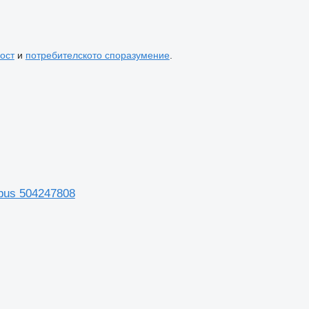
ост
и
потребителското споразумение
.
sbus 504247808