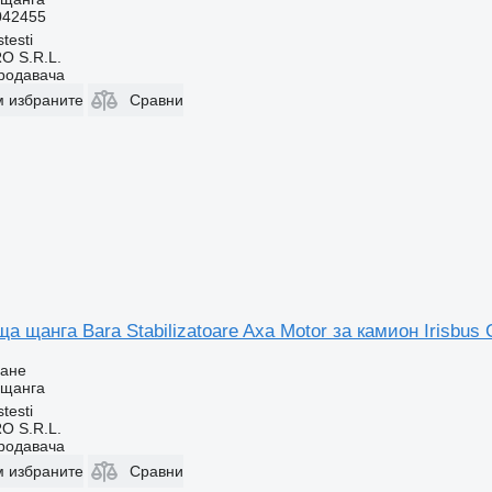
042455
testi
O S.R.L.
продавача
м избраните
Сравни
 щанга Bara Stabilizatoare Axa Motor за камион Irisbus
ване
 щанга
testi
O S.R.L.
продавача
м избраните
Сравни