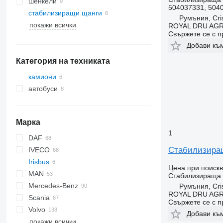
шенкели
504037331, 504
стабилизиращи щанги
Румъния, Cris
покажи всички
ROYAL DRU AGR
Свържете се с 
Добави къ
Категория на техниката
камиони
автобуси
Марка
1
DAF
Стабилизираща
IVECO
AS
F-MAX
Irisbus
CF
Daily
Цена при поиск
MAN
LF
EuroCargo
Стабилизираща
Mercedes-Benz
XF
EuroStar
L2000
Румъния, Cris
ROYAL DRU AGR
Scania
XG
Eurotech
LE
A-Class
Canter
Atleon
Magnum
Свържете се с 
Volvo
Eurotrakker
TGA
Actros
Cabstar
Mascott
R-series
Добави къ
покажи всички
S-Way
TGL
Antos
Midliner
FE