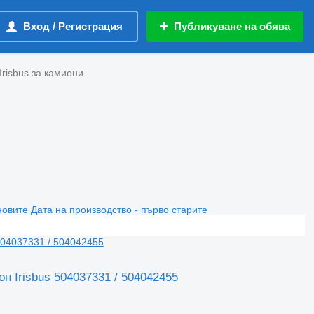
Вход / Регистрация
Публикуване на обява
risbus за камиони
новите
Дата на производство - първо старите
н Irisbus 504037331 / 504042455