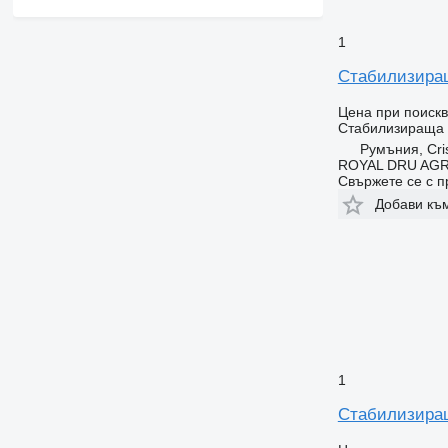
1
Стабилизираща
Цена при поиск
Стабилизираща
Румъния, Cris
ROYAL DRU AGR
Свържете се с 
Добави къ
1
Стабилизираща