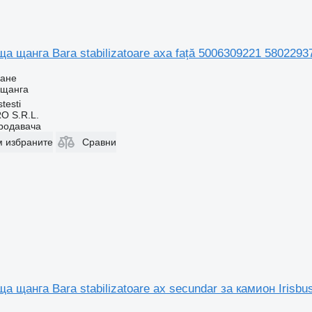
 щанга Bara stabilizatoare axa față 5006309221 5802293
ване
 щанга
testi
O S.R.L.
продавача
м избраните
Сравни
 щанга Bara stabilizatoare ax secundar за камион Irisb