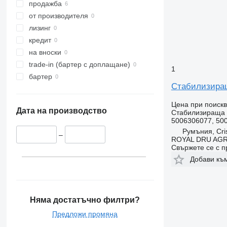
продажба
от производителя
лизинг
кредит
на вноски
trade-in (бартер с доплащане)
1
бартер
Стабилизираща
Цена при поиск
Дата на производство
Стабилизираща
5006306077, 50
Румъния, Cris
–
ROYAL DRU AGR
Свържете се с 
Добави къ
Няма достатъчно филтри?
Предложи промяна