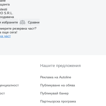
ване
 щанга
testi
O S.R.L.
продавача
м избраните
Сравни
мерите резервна част?
а още сега!
на част
Нашите предложения
Реклама на Autoline
денциалност
Публикуване на обява
ост
Публикувай банер
Партньорска програма