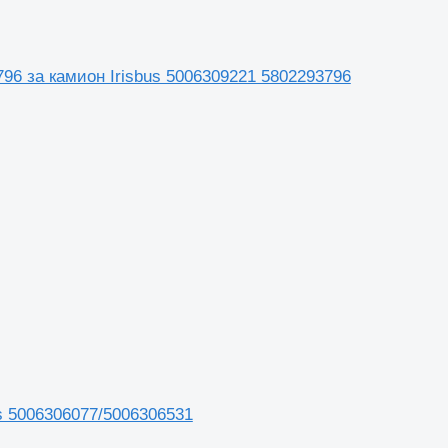
796 за камион Irisbus 5006309221 5802293796
us 5006306077/5006306531