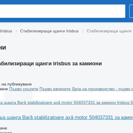
Irisbus
Стабилизиращи щанги Irisbus
Стабилизиращи щанги I
ни
абилизиращи щанги Irisbus за камиони
 на публикуване
ване
Първо скъпите
Първо евтините
Дата на производство - първо 
 щанга Bară stabilizatoare axă motor 504037331 за камио
ване
 щанга