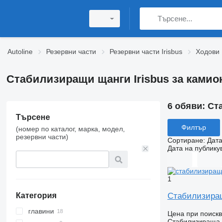
Autoline
Резервни части
Резервни части Irisbus
Ходови 
Стабилизиращи щанги Irisbus за камио
6 обяви:
Ст
Търсене
Филтър
(номер по каталог, марка, модел,
резервни части)
Сортиране
:
Дата
Дата на публику
1
Стабилизираща
Категория
главини
Цена при поиск
Стабилизираща