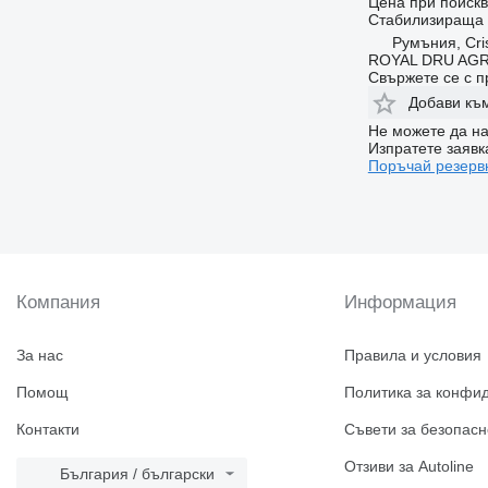
Цена при поиск
Стабилизираща
Румъния, Cris
ROYAL DRU AGR
Свържете се с 
Добави къ
Не можете да на
Изпратете заявк
Поръчай резерв
Компания
Информация
За нас
Правила и условия
Помощ
Политика за конфи
Контакти
Съвети за безопасн
Отзиви за Autoline
България / български