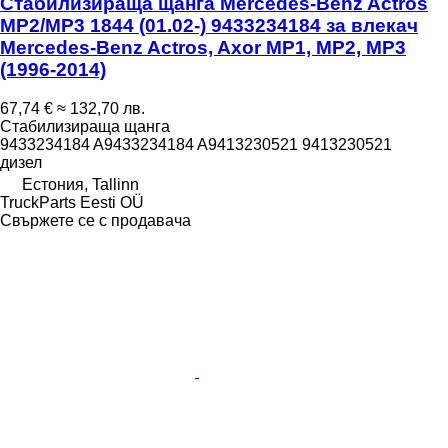
Стабилизираща щанга Mercedes-Benz Actros
MP2/MP3 1844 (01.02-) 9433234184 за влекач
Mercedes-Benz Actros, Axor MP1, MP2, MP3
(1996-2014)
67,74 €
≈ 132,70 лв.
Стабилизираща щанга
9433234184 A9433234184 A9413230521 9413230521
дизел
Естония, Tallinn
TruckParts Eesti OÜ
Свържете се с продавача