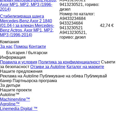
Axor MP1, MP2, MP3 (1996-
9413230521, гориво:
2014)
дизел
Номер по каталог:
Стабилизираща щанга
A9433234684
Mercedes-Benz Axor 2 1840
9433234684
(01.04-) за влекач Mercedes-
42,74 €
9413230521
Benz Actros, Axor MP1, MP2,
A9413230521,
MP3 (1996-2014)
гориво: дизел
Компания
За нас
Помощ
Контакти
България / български
Информация
Правила и условия
Политика за конфиденциалност
Съвети
за безопасност
Отзиви за Autoline
Каталог на марките
Нашите предложения
Реклама на Autoline
Публикуване на обява
Публикувай
банер
Партньорска програма
За дилъри
Нашите проекти
Autoline™
Machineryline™
Agroline™
Linemedia Digital ™