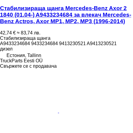
Стабилизираща щанга Mercedes-Benz Axor 2
1840 (01.04-) A9433234684 за влекач Mercedes-
Benz Actros, Axor MP1, MP2, MP3 (1996-2014)
42,74 €
≈ 83,74 лв.
Стабилизираща щанга
A9433234684 9433234684 9413230521 A9413230521
дизел
Естония, Tallinn
TruckParts Eesti OÜ
Свържете се с продавача