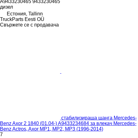
A9433230465 9433230465
дизел
Естония, Tallinn
TruckParts Eesti OÜ
Свържете се с продавача
стабилизираща щанга Mercedes-
Benz Axor 2 1840 (01.04-) A9433234684 за влекач Mercedes-
Benz Actros, Axor MP1, MP2, MP3 (1996-2014)
7