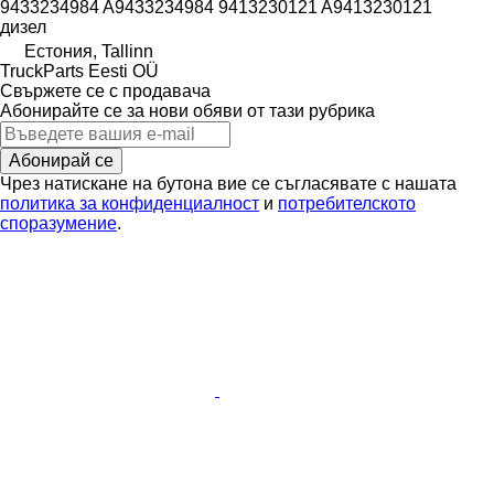
9433234984 A9433234984 9413230121 A9413230121
дизел
Естония, Tallinn
TruckParts Eesti OÜ
Свържете се с продавача
Абонирайте се за нови обяви от тази рубрика
Абонирай се
Чрез натискане на бутона вие се съгласявате с нашата
политика за конфиденциалност
и
потребителското
споразумение
.