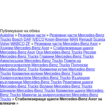
Публикуване на обява
Autoline
»
Резервни части
»
Резервни части Mercedes-Benz
Trucks
Bosch
DAF
IVECO
Knorr-Bremse
MAN
Renault
Scania
Volvo
WABCO
ZF
»
Резервни части Mercedes-Benz Axor
»
Ходови Mercedes-Benz Axor
»
Стабилизиращи щанги
Mercedes-Benz Axor
Оси Mercedes-Benz Trucks
Ресори
Mercedes-Benz Trucks
Главини Mercedes-Benz Trucks
Амортисьори Mercedes-Benz Trucks
Помпи на
хидроусилвателя Mercedes-Benz Trucks
Полуоски
Mercedes-Benz Trucks
Кормилни кутии Mercedes-Benz
Trucks
Кормилни колони Mercedes-Benz Trucks
Хидроусилватели Mercedes-Benz Trucks
Въздушни
възглавници Mercedes-Benz Trucks
Реактивни щанги
Mercedes-Benz Trucks
Волани Mercedes-Benz Trucks
Шенкели Mercedes-Benz Trucks
Кормилни щанги Mercedes-
Benz Trucks
Маркучи за хидроусилвател Mercedes-Benz
Trucks
»
Стабилизиращи щанги Mercedes-Benz Axor за
влекачи
»