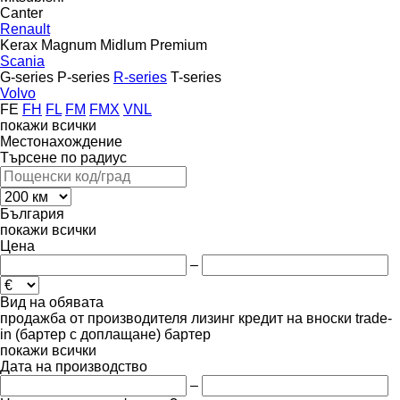
Canter
Renault
Kerax
Magnum
Midlum
Premium
Scania
G-series
P-series
R-series
T-series
Volvo
FE
FH
FL
FM
FMX
VNL
покажи всички
Местонахождение
Търсене по радиус
България
покажи всички
Цена
–
Вид на обявата
продажба
от производителя
лизинг
кредит
на вноски
trade-
in (бартер с доплащане)
бартер
покажи всички
Дата на производство
–