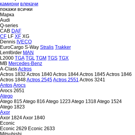
камиони
влекачи
покажи всички
Марка
Audi
Q-series
CAB
DAF
CF
LF
XF
XG
Dennis
IVECO
EuroCargo
S-Way
Stralis
Trakker
Lemförder
MAN
L2000
TGA
TGL
TGM
TGS
TGX
MB
Mercedes-Benz
A-Class
Actros
Actros 1832
Actros 1840
Actros 1844
Actros 1845
Actros 1846
Actros 1848
Actros 2545
Actros 2551
Actros 3241
Antos
Arocs
Arocs 2651
Atego
Atego 815
Atego 816
Atego 1223
Atego 1318
Atego 1524
Atego 1823
Axor
Axor 1824
Axor 1840
Econic
Econic 2629
Econic 2633
Mitsubishi