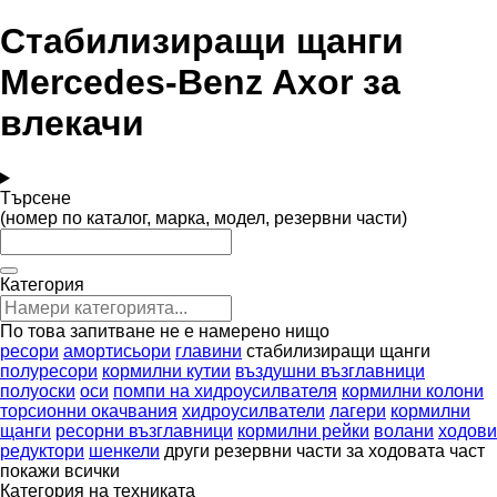
Стабилизиращи щанги
Mercedes-Benz Axor за
влекачи
Търсене
(номер по каталог, марка, модел, резервни части)
Категория
По това запитване не е намерено нищо
ресори
амортисьори
главини
стабилизиращи щанги
полуресори
кормилни кутии
въздушни възглавници
полуоски
оси
помпи на хидроусилвателя
кормилни колони
торсионни окачвания
хидроусилватели
лагери
кормилни
щанги
ресорни възглавници
кормилни рейки
волани
ходови
редуктори
шенкели
други резервни части за ходовата част
покажи всички
Категория на техниката