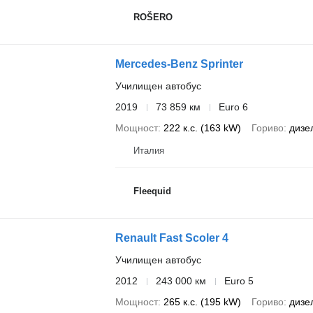
ROŠERO
Mercedes-Benz Sprinter
Училищен автобус
2019
73 859 км
Euro 6
Мощност
222 к.с. (163 kW)
Гориво
дизе
Италия
Fleequid
Renault Fast Scoler 4
Училищен автобус
2012
243 000 км
Euro 5
Мощност
265 к.с. (195 kW)
Гориво
дизе