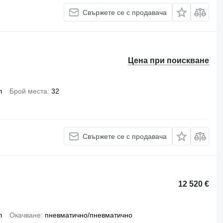
Свържете се с продавача
Цена при поискване
л
Брой места
32
Свържете се с продавача
12 520 €
л
Окачване
пневматично/пневматично