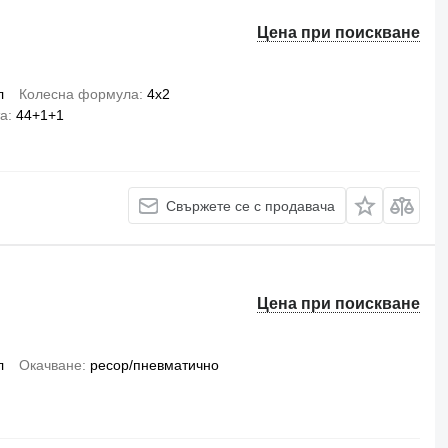
Цена при поискване
л
Колесна формула
4x2
та
44+1+1
Свържете се с продавача
Цена при поискване
л
Окачване
ресор/пневматично