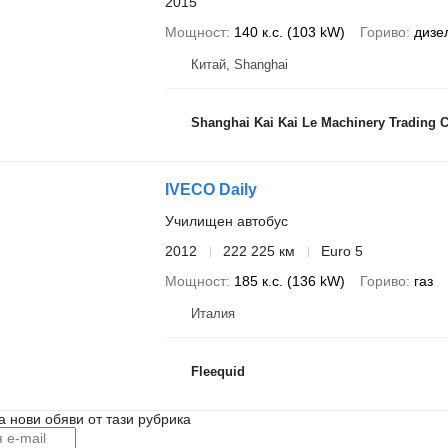
2015
Мощност
140 к.с. (103 kW)
Гориво
дизе
Китай, Shanghai
Shanghai Kai Kai Le Machinery Trading Co
IVECO Daily
Училищен автобус
2012
222 225 км
Euro 5
Мощност
185 к.с. (136 kW)
Гориво
газ
Италия
Fleequid
а нови обяви от тази рубрика