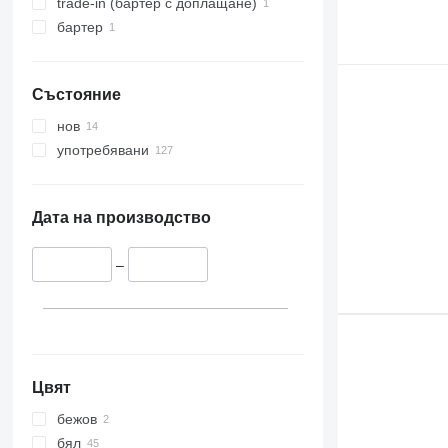
trade-in (бартер с доплащане)
бартер
Състояние
нов
употребявани
Дата на производство
–
Цвят
бежов
бял