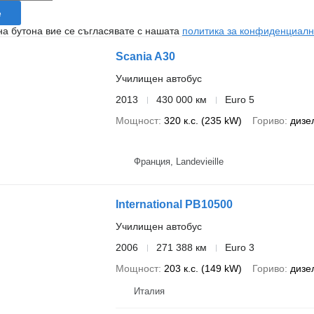
е
на бутона вие се съгласявате с нашата
политика за конфиденциалн
Scania A30
Училищен автобус
2013
430 000 км
Euro 5
Мощност
320 к.с. (235 kW)
Гориво
дизе
Франция, Landevieille
International PB10500
Училищен автобус
2006
271 388 км
Euro 3
Мощност
203 к.с. (149 kW)
Гориво
дизе
Италия