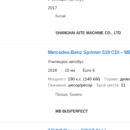
2017
Китай
SHANGHAI AITE MACHINE CO., LTD
Mercedes-Benz Sprinter 519 CDI – 
Училищен автобус
2026
10 км
Euro 6
Мощност
190 к.с. (140 kW)
Гориво
дизе
Окачване
ресор/ресор
Брой места
21
Полша, Gowino
MB BUSPERFECT