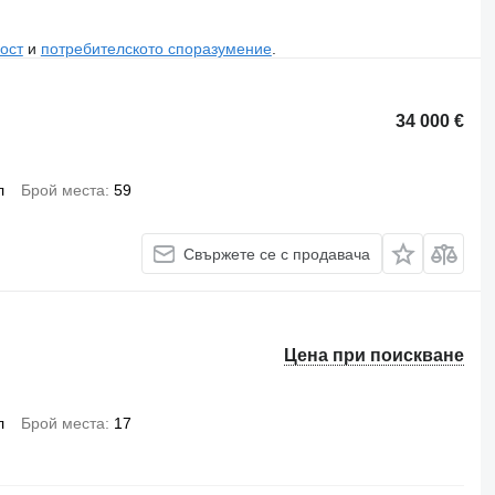
ост
и
потребителското споразумение
.
34 000 €
л
Брой места
59
Свържете се с продавача
Цена при поискване
л
Брой места
17