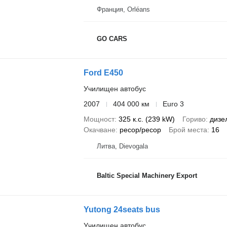
Франция, Orléans
GO CARS
Ford E450
Училищен автобус
2007
404 000 км
Euro 3
Мощност
325 к.с. (239 kW)
Гориво
дизе
Окачване
ресор/ресор
Брой места
16
Литва, Dievogala
Baltic Special Machinery Export
Yutong 24seats bus
Училищен автобус