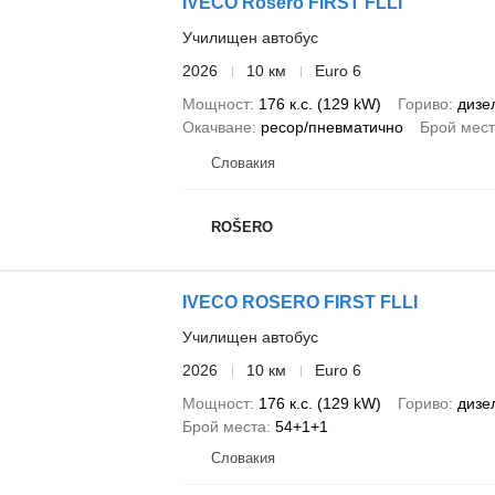
IVECO Rosero FIRST FLLI
Училищен автобус
2026
10 км
Euro 6
Мощност
176 к.с. (129 kW)
Гориво
дизе
Окачване
ресор/пневматично
Брой мес
Словакия
ROŠERO
IVECO ROSERO FIRST FLLI
Училищен автобус
2026
10 км
Euro 6
Мощност
176 к.с. (129 kW)
Гориво
дизе
Брой места
54+1+1
Словакия