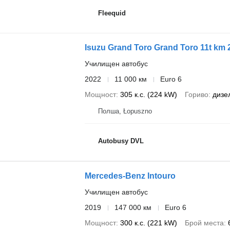
Fleequid
Isuzu Grand Toro Grand Toro 11t km
Училищен автобус
2022
11 000 км
Euro 6
Мощност
305 к.с. (224 kW)
Гориво
дизе
Полша, Łopuszno
Autobusy DVL
Mercedes-Benz Intouro
Училищен автобус
2019
147 000 км
Euro 6
Мощност
300 к.с. (221 kW)
Брой места