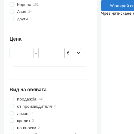
Европа
Абонирай с
Азия
Италия
Чрез натискане 
други
Полша
Китай
Франция
Япония
Украйна
Германия
Цена
Испания
Белгия
–
Словакия
Португалия
покажи всички
Вид на обявата
продажба
от производителя
лизинг
кредит
на вноски