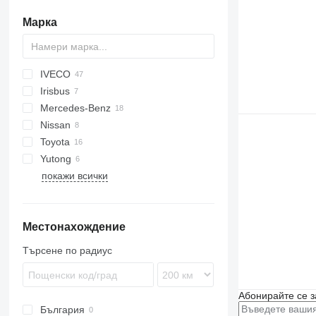
Марка
IVECO
Ducato
E-series
Liesse
Irisbus
Crossway
530
Mercedes-Benz
Daily
Crossway
Nissan
Mobi
Recreo
Citaro
Toyota
Wing
Intouro
Civilian
Navigo
Ponticelli
Prestij
Yutong
MB
Coaster
Futura
Crafter
покажи всички
O-series
ZK
D-093
Sprinter
Tourismo
Местонахождение
Vario
Търсене по радиус
Абонирайте се з
България