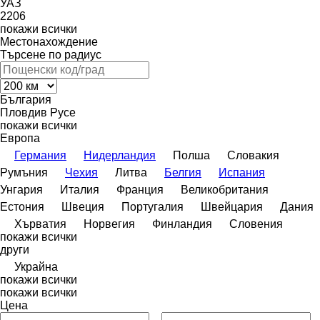
УАЗ
2206
покажи всички
Местонахождение
Търсене по радиус
България
Пловдив
Русе
покажи всички
Европа
Германия
Нидерландия
Полша
Словакия
Румъния
Чехия
Литва
Белгия
Испания
Унгария
Италия
Франция
Великобритания
Естония
Швеция
Португалия
Швейцария
Дания
Хърватия
Норвегия
Финландия
Словения
покажи всички
други
Украйна
покажи всички
покажи всички
Цена