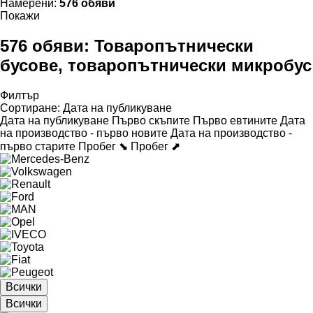
Намерени:
576 обяви
Покажи
576 обяви:
Товаропътнически
бусове, товаропътнически микробус
Филтър
Сортиране
:
Дата на публикуване
Дата на публикуване
Първо скъпите
Първо евтините
Дата
на производство - първо новите
Дата на производство -
първо старите
Пробег ⬊
Пробег ⬈
Всички
Всички