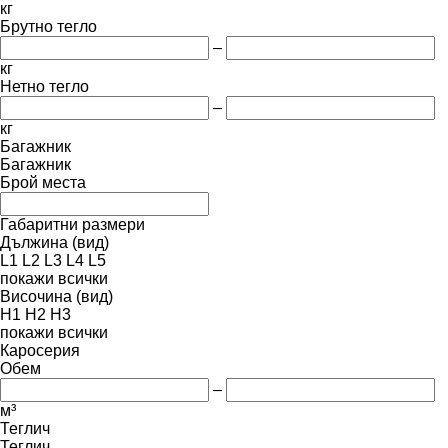
кг
Брутно тегло
–
кг
Нетно тегло
–
кг
Багажник
Багажник
Брой места
Габаритни размери
Дължина (вид)
L1
L2
L3
L4
L5
покажи всички
Височина (вид)
H1
H2
H3
покажи всички
Каросерия
Обем
–
м³
Теглич
Теглич