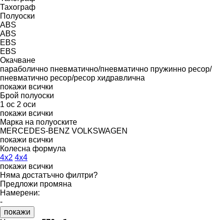
Тахограф
Полуоски
ABS
ABS
EBS
EBS
Окачване
параболично
пневматично/пневматично
пружинно
ресор/
пневматично
ресор/ресор
хидравлична
покажи всички
Брой полуоски
1 ос
2 оси
покажи всички
Марка на полуоските
MERCEDES-BENZ
VOLKSWAGEN
покажи всички
Колесна формула
4x2
4x4
покажи всички
Няма достатъчно филтри?
Предложи промяна
Намерени:
-
покажи