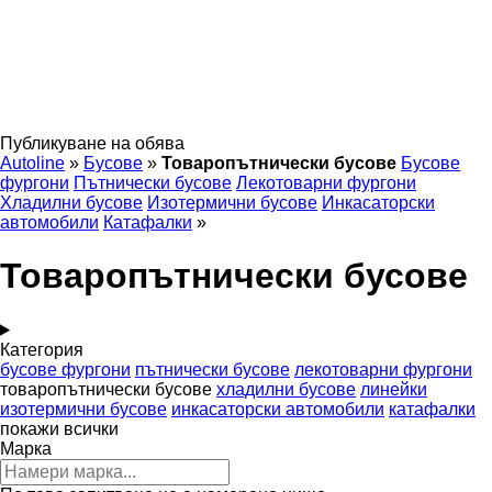
Публикуване на обява
Autoline
»
Бусове
»
Товаропътнически бусове
Бусове
фургони
Пътнически бусове
Лекотоварни фургони
Хладилни бусове
Изотермични бусове
Инкасаторски
автомобили
Катафалки
»
Товаропътнически бусове
Категория
бусове фургони
пътнически бусове
лекотоварни фургони
товаропътнически бусове
хладилни бусове
линейки
изотермични бусове
инкасаторски автомобили
катафалки
покажи всички
Марка