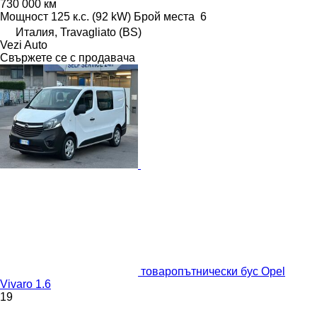
730 000 км
Мощност
125 к.с. (92 kW)
Брой места
6
Италия, Travagliato (BS)
Vezi Auto
Свържете се с продавача
товаропътнически бус Opel
Vivaro 1.6
19