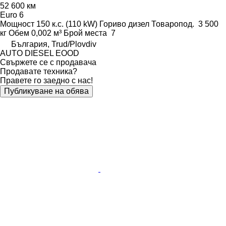
52 600 км
Euro 6
Мощност
150 к.с. (110 kW)
Гориво
дизел
Товаропод.
3 500
кг
Обем
0,002 м³
Брой места
7
България, Trud/Plovdiv
AUTO DIESEL EOOD
Свържете се с продавача
Продавате техника?
Правете го заедно с нас!
Публикуване на обява