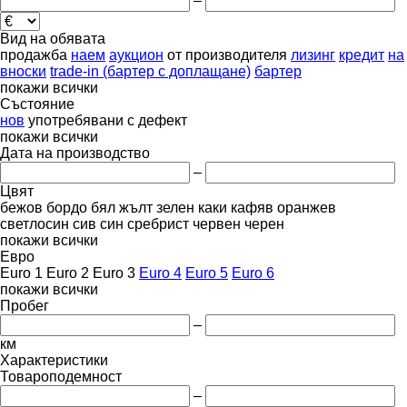
–
Вид на обявата
продажба
наем
аукцион
от производителя
лизинг
кредит
на
вноски
trade-in (бартер с доплащане)
бартер
покажи всички
Състояние
нов
употребявани
с дефект
покажи всички
Дата на производство
–
Цвят
бежов
бордо
бял
жълт
зелен
каки
кафяв
оранжев
светлосин
сив
син
сребрист
червен
черен
покажи всички
Евро
Euro 1
Euro 2
Euro 3
Euro 4
Euro 5
Euro 6
покажи всички
Пробег
–
км
Характеристики
Товароподемност
–