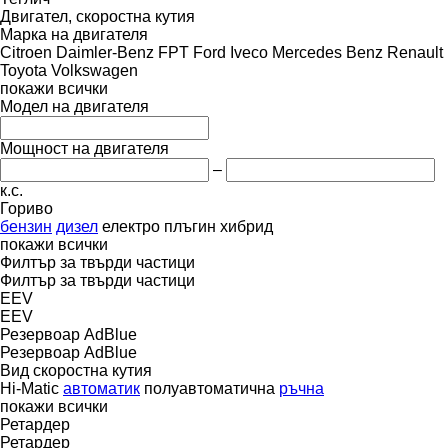
Двигател, скоростна кутия
Марка на двигателя
Citroen
Daimler-Benz
FPT
Ford
Iveco
Mercedes Benz
Renault
Toyota
Volkswagen
покажи всички
Модел на двигателя
Мощност на двигателя
–
к.с.
Гориво
бензин
дизел
електро
плъгин хибрид
покажи всички
Филтър за твърди частици
Филтър за твърди частици
EEV
EEV
Резервоар AdBlue
Резервоар AdBlue
Вид скоростна кутия
Hi-Matic
автоматик
полуавтоматична
ръчна
покажи всички
Ретардер
Ретардер