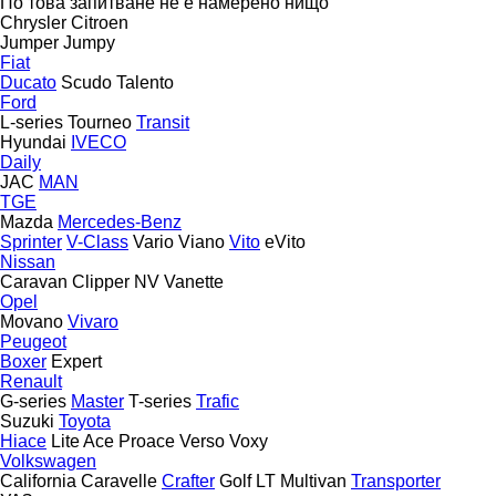
По това запитване не е намерено нищо
Chrysler
Citroen
Jumper
Jumpy
Fiat
Ducato
Scudo
Talento
Ford
L-series
Tourneo
Transit
Hyundai
IVECO
Daily
JAC
MAN
TGE
Mazda
Mercedes-Benz
Sprinter
V-Class
Vario
Viano
Vito
eVito
Nissan
Caravan
Clipper
NV
Vanette
Opel
Movano
Vivaro
Peugeot
Boxer
Expert
Renault
G-series
Master
T-series
Trafic
Suzuki
Toyota
Hiace
Lite Ace
Proace
Verso
Voxy
Volkswagen
California
Caravelle
Crafter
Golf
LT
Multivan
Transporter