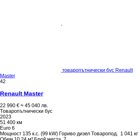
товаропътнически бус Renault
Master
42
Renault Master
22 990 €
≈ 45 040 лв.
Товаропътнически бус
2023
51 400 км
Euro 6
Мощност
135 к.с. (99 kW)
Гориво
дизел
Товаропод.
1 041 кг
Обем
10,24 м³
Брой места
7