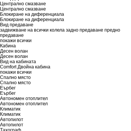
Централно смазване
Централно смазване
Блокиране на диференциала
Блокиране на диференциала
Вид предаване
задвижване на всички колела
задно предаване
предно
предаване
покажи всички
Кабина
Десен волан
Десен волан
Вид на кабината
Comfort
Двойна кабина
покажи всички
Спално място
Спално място
Еърбег
Еърбег
Автономен отоплител
Автономен отоплител
Климатик
Климатик
Автопилот
Автопилот
Тахограф