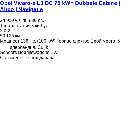
Opel Vivaro-e L3 DC 75 kWh Dubbele Cabine |
Airco | Navigatie
24 950 €
≈ 48 880 лв.
Товаропътнически бус
2022
59 125 км
Мощност
136 к.с. (100 kW)
Гориво
електро
Брой места
5
Нидерландия, Cuijk
Scheers Bedrijfswagens B.V
Свържете се с продавача