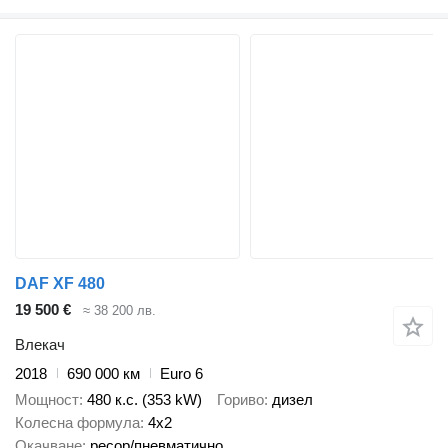
DAF XF 480
19 500 €
≈ 38 200 лв.
Влекач
2018
690 000 км
Euro 6
Мощност
480 к.с. (353 kW)
Гориво
дизел
Колесна формула
4x2
Окачване
ресор/пневматично