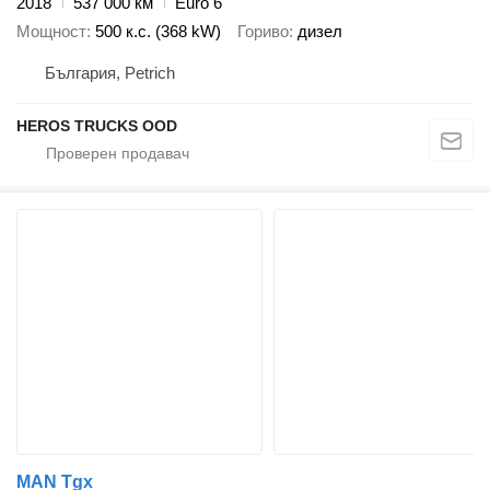
2018
537 000 км
Euro 6
Мощност
500 к.с. (368 kW)
Гориво
дизел
България, Petrich
HEROS TRUCKS OOD
MAN Tgx