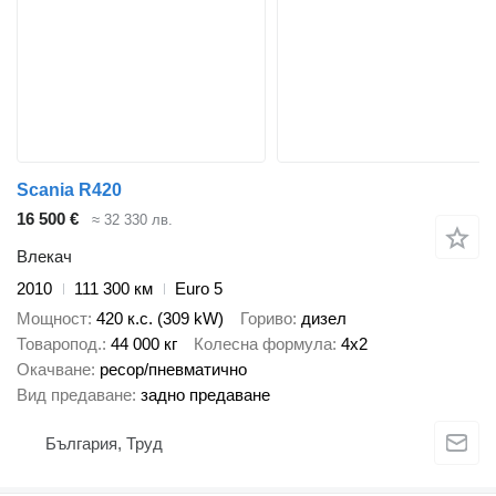
Scania R420
16 500 €
≈ 32 330 лв.
Влекач
2010
111 300 км
Euro 5
Мощност
420 к.с. (309 kW)
Гориво
дизел
Товаропод.
44 000 кг
Колесна формула
4x2
Окачване
ресор/пневматично
Вид предаване
задно предаване
България, Труд