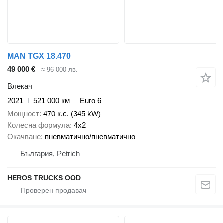
MAN TGX 18.470
49 000 €
≈ 96 000 лв.
Влекач
2021
521 000 км
Euro 6
Мощност
470 к.с. (345 kW)
Колесна формула
4x2
Окачване
пневматично/пневматично
България, Petrich
HEROS TRUCKS OOD