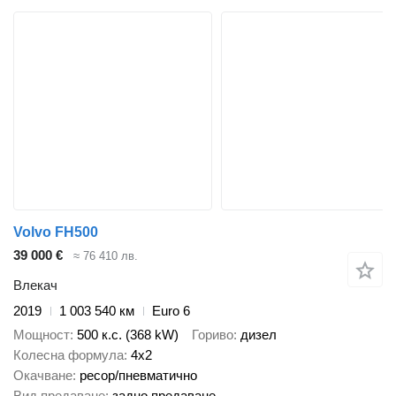
Volvo FH500
39 000 €
≈ 76 410 лв.
Влекач
2019
1 003 540 км
Euro 6
Мощност
500 к.с. (368 kW)
Гориво
дизел
Колесна формула
4x2
Окачване
ресор/пневматично
Вид предаване
задно предаване