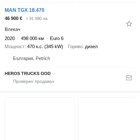
MAN TGX 18.470
46 900 €
≈ 91 890 лв.
Влекач
2020
498 000 км
Euro 6
Мощност
470 к.с. (345 kW)
Гориво
дизел
България, Petrich
HEROS TRUCKS OOD