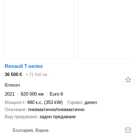
Renault T-series
36 500 €
≈ 71 510 лв.
Влекач
2021
620 000 км
Euro 6
Мощност
480 к.с. (353 kW)
Гориво
дизел
Окачване
пневматично/пневматично
Вид предаване
задно предаване
България, Варна