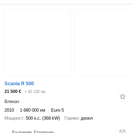
Scania R 500
21 500 €
≈ 42 120 лв.
Влекач
2010
1 680 000 км
Euro 5
Мощност
500 к.с. (368 kW)
Гориво
дизел
България, Етрополе