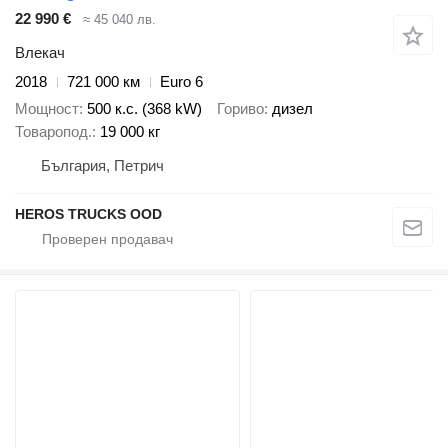
22 990 €
≈ 45 040 лв.
Влекач
2018
721 000 км
Euro 6
Мощност
500 к.с. (368 kW)
Гориво
дизел
Товаропод.
19 000 кг
България, Петрич
HEROS TRUCKS OOD