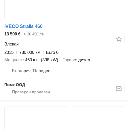
IVECO Stralis 460
13 500 €
≈ 26 450 лв.
Влекач
2015
730 000 км
Euro 6
Мощност
460 к.с. (338 kW)
Гориво
дизел
България, Пловдив
Пимк ООД