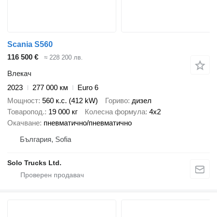
Scania S560
116 500 €
≈ 228 200 лв.
Влекач
2023
277 000 км
Euro 6
Мощност
560 к.с. (412 kW)
Гориво
дизел
Товаропод.
19 000 кг
Колесна формула
4x2
Окачване
пневматично/пневматично
България, Sofia
Solo Trucks Ltd.