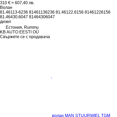
310 €
≈ 607,40 лв.
Волан
81.46113-6236 81461136236 81.46122.6156 81461226156
81.46430.6047 81464306047
дизел
Естония, Rummu
KB AUTO EESTI OÜ
Свържете се с продавача
волан MAN STUURWIEL TGM