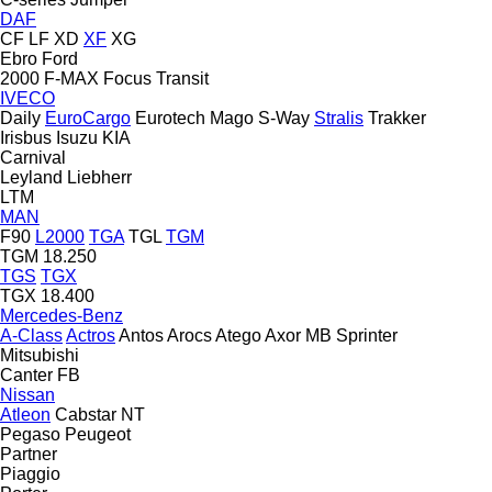
DAF
CF
LF
XD
XF
XG
Ebro
Ford
2000
F-MAX
Focus
Transit
IVECO
Daily
EuroCargo
Eurotech
Mago
S-Way
Stralis
Trakker
Irisbus
Isuzu
KIA
Carnival
Leyland
Liebherr
LTM
MAN
F90
L2000
TGA
TGL
TGM
TGM 18.250
TGS
TGX
TGX 18.400
Mercedes-Benz
A-Class
Actros
Antos
Arocs
Atego
Axor
MB
Sprinter
Mitsubishi
Canter
FB
Nissan
Atleon
Cabstar
NT
Pegaso
Peugeot
Partner
Piaggio