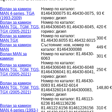
Волан за камион
Номер по каталог:
MAN 4-series, TGA
81464300075 81.46430-0075,
93 €
(1993-2009)
гориво: дизел
Волан за камион
Номер по каталог:
MAN TGL, TGM, TGS,
81464306045 81.46430-6045,
420 €
TGX (2005-2021)
гориво: дизел
Волан за камион
Номер по каталог:
300 €
MAN TGX
81.46430.6055 81.46432.6015
Волан за камион
Състояние: нов, номер по
449 €
MAN
каталог: 81464300088
Волан MAN за
Номер по каталог: 81.46430-
301 €
камион
6063
Номер по каталог:
Волан за камион
81464306048 81.46430-6048
MAN TGL, TGM, TGS,
250 €
81464306041 81.46430-6041,
TGX (2005-2021)
гориво: дизел
Номер по каталог: 81.46430-
Волан за камион
0083 81.46432-6014
MAN TGL, TGM, TGS,
148,80 €
81464326014 81464300083,
TGX (2005-2021)
гориво: дизел
Номер по каталог: 81.46113-
6236 81461136236
Волан за камион
81.46122.6156 81461226156
310 €
MAN 4-series (1993-)