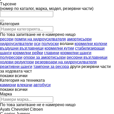
Търсене
(номер по каталог, марка, модел, резервни части)
Категория
По това запитване не е намерено нищо
ресори
помпи на хидроусилвателя
амортисьори
хидроусилватели
оси
полуоски
волани
кормилни колони
въздушни възглавници
кормилни кутии
стабилизиращи
щанги
кормилни рейки
главини
кормилни щанги
полуресори
опори за амортисьори
ресорни възглавници
ходови редуктори
резервоари на хидроусилвателя
реактивни щанги
тампони за ресора
други резервни части
за ходовата част
покажи всички
Категория на техниката
камиони
влекачи
автобуси
покажи всички
Марка
По това запитване не е намерено нищо
Ayats
Chevrolet
Citroen
C-series
Jumper