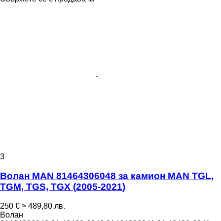
3
Волан MAN 81464306048 за камион MAN TGL,
TGM, TGS, TGX (2005-2021)
250 €
≈ 489,80 лв.
Волан