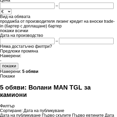
Цена
–
Вид на обявата
продажба
от производителя
лизинг
кредит
на вноски
trade-
in (бартер с доплащане)
бартер
покажи всички
Дата на производство
–
Няма достатъчно филтри?
Предложи промяна
Намерени:
-
покажи
Намерени:
5 обяви
Покажи
5 обяви:
Волани MAN TGL за
камиони
Филтър
Сортиране
:
Дата на публикуване
Дата на публикуване
Първо скъпите
Първо евтините
Дата