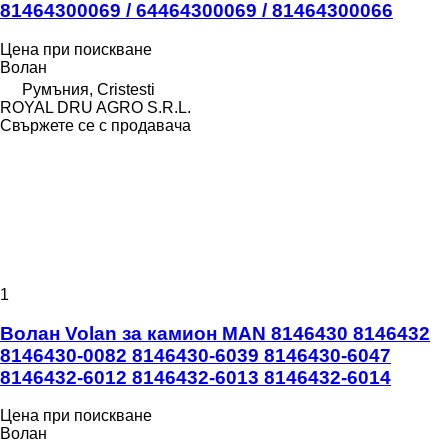
81464300069 / 64464300069 / 81464300066
Цена при поискване
Волан
Румъния, Cristesti
ROYAL DRU AGRO S.R.L.
Свържете се с продавача
1
Волан Volan за камион MAN 8146430 8146432
8146430-0082 8146430-6039 8146430-6047
8146432-6012 8146432-6013 8146432-6014
Цена при поискване
Волан