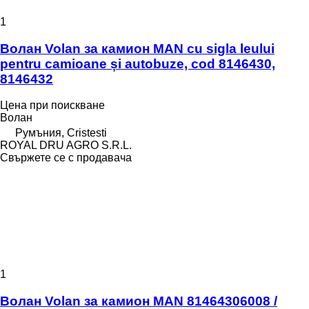
1
Волан Volan за камион MAN cu sigla leului
pentru camioane și autobuze, cod 8146430,
8146432
Цена при поискване
Волан
Румъния, Cristesti
ROYAL DRU AGRO S.R.L.
Свържете се с продавача
1
Волан Volan за камион MAN 81464306008 /