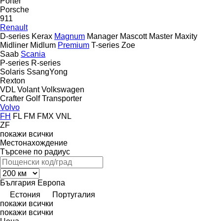
Porter
Porsche
911
Renault
D-series
Kerax
Magnum
Manager
Mascott
Master
Maxity
Midliner
Midlum
Premium
T-series
Zoe
Saab
Scania
P-series
R-series
Solaris
SsangYong
Rexton
VDL
Volant
Volkswagen
Crafter
Golf
Transporter
Volvo
FH
FL
FM
FMX
VNL
ZF
покажи всички
Местонахождение
Търсене по радиус
България
Европа
Естония
Португалия
покажи всички
покажи всички