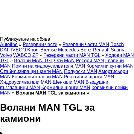
Публикуване на обява
Autoline
»
Резервни части
»
Резервни части MAN
Bosch
DAF
IVECO
Knorr-Bremse
Mercedes-Benz
Renault
Scania
Volvo
WABCO
ZF
»
Резервни части MAN TGL
»
Ходови MAN
TGL
»
Волани MAN TGL
Оси MAN
Ресори MAN
Главини
MAN
Помпи на хидроусилвателя MAN
Кормилни кутии MAN
Стабилизиращи щанги MAN
Полуоски MAN
Амортисьори
MAN
Кормилни колони MAN
Реактивни щанги MAN
Хидроусилватели MAN
Шенкели MAN
Въздушни
възглавници MAN
Кормилни щанги MAN
Кормилни рейки
MAN
»
Волани MAN TGL за камиони
»
Волани MAN TGL за
камиони