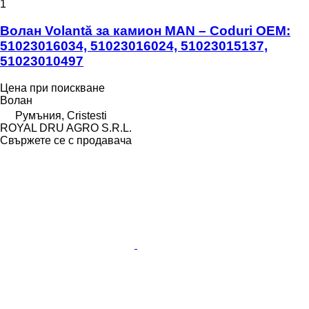
1
Волан Volantă за камион MAN – Coduri OEM:
51023016034, 51023016024, 51023015137,
51023010497
Цена при поискване
Волан
Румъния, Cristesti
ROYAL DRU AGRO S.R.L.
Свържете се с продавача