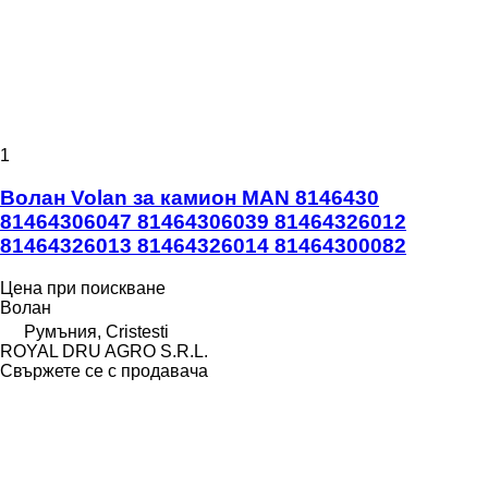
1
Волан Volan за камион MAN 8146430
81464306047 81464306039 81464326012
81464326013 81464326014 81464300082
Цена при поискване
Волан
Румъния, Cristesti
ROYAL DRU AGRO S.R.L.
Свържете се с продавача