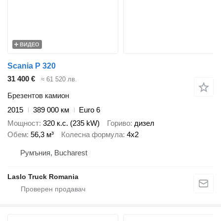
ВИДЕО
Scania P 320
31 400 €
≈ 61 520 лв.
Брезентов камион
2015
389 000 км
Euro 6
Мощност
320 к.с. (235 kW)
Гориво
дизел
Обем
56,3 м³
Колесна формула
4x2
Румъния, Bucharest
Laslo Truck Romania