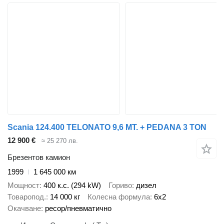
Scania 124.400 TELONATO 9,6 MT. + PEDANA 3 TON
12 900 €
≈ 25 270 лв.
Брезентов камион
1999
1 645 000 км
Мощност
400 к.с. (294 kW)
Гориво
дизел
Товаропод.
14 000 кг
Колесна формула
6x2
Окачване
ресор/пневматично