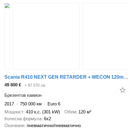
Scania R410 NEXT GEN RETARDER + WECON 120m3 / TANDEM + ремарке със завеси
49 800 €
≈ 97 570 лв.
Брезентов камион
2017
750 000 км
Euro 6
Мощност
410 к.с. (301 kW)
Обем
120 м³
Колесна формула
6x2
Окачване
пневматично/пневматично