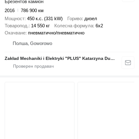
Брезентов камион
2016
786 900 км
Мощност
450 к.с. (331 kW)
Гориво
дизел
Товаропод.
14 550 кг
Колесна формула
6x2
Окачване
пневматично/пневматично
Полша, Goworowo
Zakład Mechaniki i Elektryki "PLUS" Katarzyna Dudziec