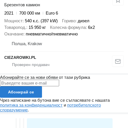
Брезентов камион
2021
700 000 км
Euro 6
Мощност
540 к.с. (397 kW)
Гориво
дизел
Товаропод.
15 950 кг
Колесна формула
6x2
Окачване
пневматично/пневматично
Полша, Krakow
CIEZAROWKI.PL
Абонирайте се за нови обяви от тази рубрика
Абонирай се
Чрез натискане на бутона вие се съгласявате с нашата
политика за конфиденциалност
и
потребителското
споразумение
.