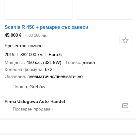
Scania R 450 + ремарке със завеси
45 000 €
≈ 88 160 лв.
Брезентов камион
2019
882 000 км
Euro 6
Мощност
450 к.с. (331 kW)
Гориво
дизел
Колесна формула
6x2
Окачване
пневматично/пневматично
Полша, Grębów
Firma Usługowa Auto-Handel