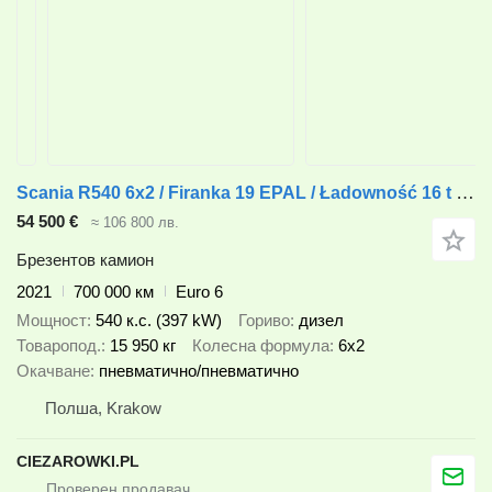
Scania R540 6x2 / Firanka 19 EPAL / Ładowność 16 t / DMC 68 t
54 500 €
≈ 106 800 лв.
Брезентов камион
2021
700 000 км
Euro 6
Мощност
540 к.с. (397 kW)
Гориво
дизел
Товаропод.
15 950 кг
Колесна формула
6x2
Окачване
пневматично/пневматично
Полша, Krakow
CIEZAROWKI.PL