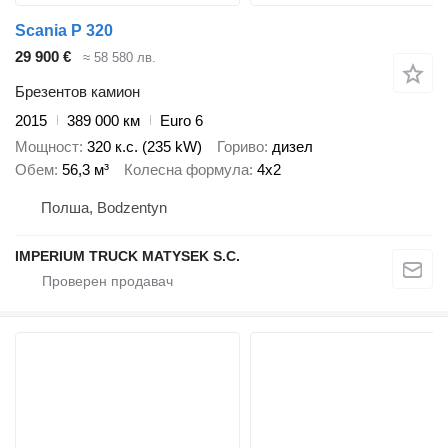
Scania P 320
29 900 €
≈ 58 580 лв.
Брезентов камион
2015
389 000 км
Euro 6
Мощност
320 к.с. (235 kW)
Гориво
дизел
Обем
56,3 м³
Колесна формула
4x2
Полша, Bodzentyn
IMPERIUM TRUCK MATYSEK S.C.