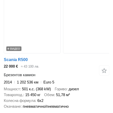
ВИДЕО
Scania R500
22 000 €
≈ 43 100 лв.
Брезентов камион
2014
1 202 536 км
Euro 5
Мощност
501 к.с. (368 kW)
Гориво
дизел
Товаропод.
15 450 кг
Обем
51,78 м³
Колесна формула
6x2
Окачване
пневматично/пневматично