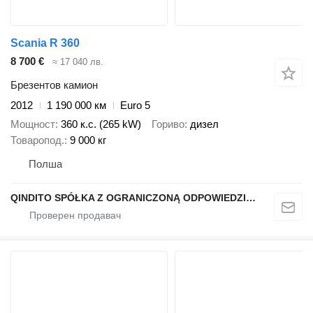
Scania R 360
8 700 €
≈ 17 040 лв.
Брезентов камион
2012
1 190 000 км
Euro 5
Мощност
360 к.с. (265 kW)
Гориво
дизел
Товаропод.
9 000 кг
Полша
QINDITO SPÓŁKA Z OGRANICZONĄ ODPOWIEDZIALNOŚCIĄ