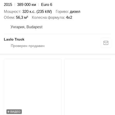
2015
389 000 км
Euro 6
Мощност
320 к.с. (235 kW)
Гориво
дизел
Обем
56,3 м³
Колесна формула
4x2
Унгария, Budapest
Laslo Truck
ВИДЕО