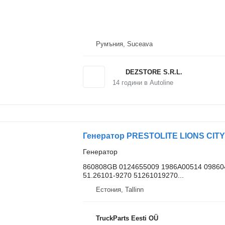
Румъния, Suceava
DEZSTORE S.R.L.
14
години в Autoline
Генератор
860808GB 0124655009 1986A00514 09860
51.26101-9270 51261019270...
Естония, Tallinn
TruckParts Eesti OÜ