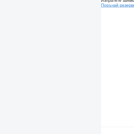
Изпратете заявк
Поръчай резерв