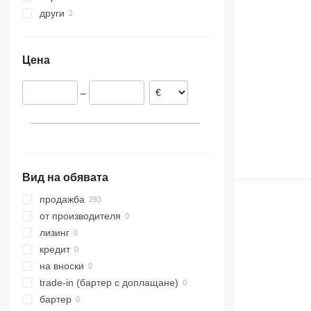
други
Естония
Viano
Румъния
Украйна
Vito
Италия
Цена
Испания
Полша
–
Нидерландия
Германия
Португалия
покажи всички
Вид на обявата
продажба
от производителя
лизинг
кредит
на вноски
trade-in (бартер с доплащане)
бартер