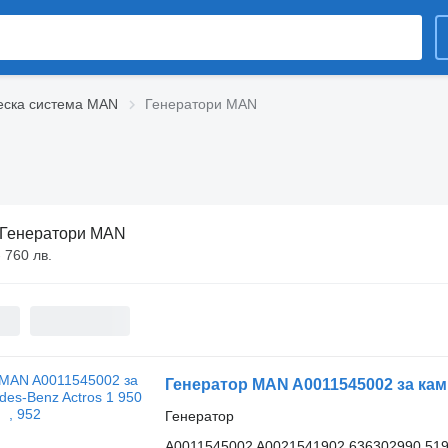
еска система MAN
Генератори MAN
Генератори MAN
- 760 лв.
Генератор MAN A0011545002 за ками
Генератор
A0011545002 A0021541902 636302990 519