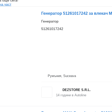
а още сега!
на част
Генератор 51261017242 за влекач 
Генератор
51261017242
Румъния, Suceava
DEZSTORE S.R.L.
14
години в Autoline