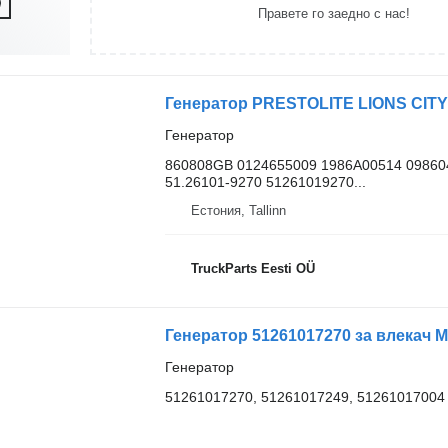
Правете го заедно с нас!
Генератор
860808GB 0124655009 1986A00514 09860
51.26101-9270 51261019270...
Естония, Tallinn
TruckParts Eesti OÜ
Генератор 51261017270 за влекач 
Генератор
51261017270, 51261017249, 51261017004