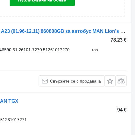
Публикуване на обява
Генератор PRESTOLITE LIONS CITY A23 (01.96-12.11) 860808GB за автобус MAN Lion's bus (1991-)
78,23 €
46590 51.26101-7270 51261017270
газ
Свържете се с продавача
MAN TGX
94 €
 51261017271