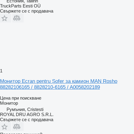
Естония, Tallinn
TruckParts Eesti OÜ
Свържете се с продавача
1
Монитор Ecran pentru Șofer за камион MAN Rosho
88282106165 / 8828210-6165 / A0058202189
Цена при поискване
Монитор
Румъния, Cristesti
ROYAL DRU AGRO S.R.L.
Свържете се с продавача