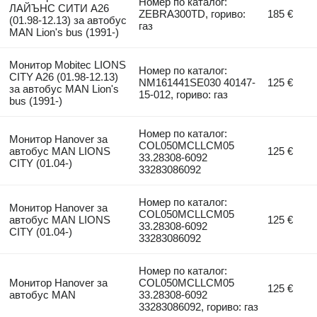
Номер по каталог:
ЛАЙЪНС СИТИ А26
ZEBRA300TD, гориво:
185 €
(01.98-12.13) за автобус
газ
MAN Lion's bus (1991-)
Монитор Mobitec LIONS
Номер по каталог:
CITY A26 (01.98-12.13)
NM161441SE030 40147-
125 €
за автобус MAN Lion's
15-012, гориво: газ
bus (1991-)
Номер по каталог:
Монитор Hanover за
COL050MCLLCM05
автобус MAN LIONS
125 €
33.28308-6092
CITY (01.04-)
33283086092
Номер по каталог:
Монитор Hanover за
COL050MCLLCM05
автобус MAN LIONS
125 €
33.28308-6092
CITY (01.04-)
33283086092
Номер по каталог:
Монитор Hanover за
COL050MCLLCM05
125 €
автобус MAN
33.28308-6092
33283086092, гориво: газ