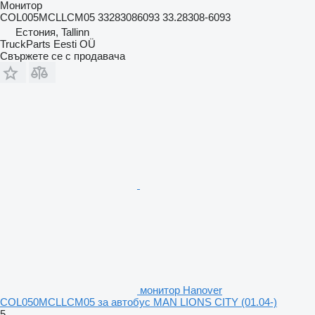
Монитор
COL005MCLLCM05 33283086093 33.28308-6093
Естония, Tallinn
TruckParts Eesti OÜ
Свържете се с продавача
монитор Hanover
COL050MCLLCM05 за автобус MAN LIONS CITY (01.04-)
5