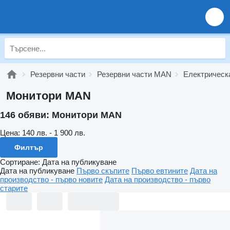
Резервни части
Резервни части MAN
Електрическ
Монитори MAN
146 обяви:
Монитори MAN
Цена:
140 лв. - 1 900 лв.
Филтър
Сортиране
:
Дата на публикуване
Дата на публикуване
Първо скъпите
Първо евтините
Дата на
производство - първо новите
Дата на производство - първо
старите