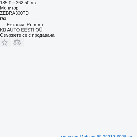
185 €
≈ 362,50 лв.
Монитор
ZEBRA300TD
газ
Естония, Rummu
KB AUTO EESTI OÜ
Свържете се с продавача
монитор Mobitec 88.28312-6036 за