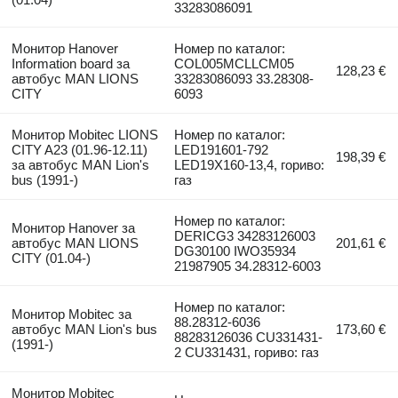
33283086091
Монитор Hanover
Номер по каталог:
Information board за
COL005MCLLCM05
128,23 €
автобус MAN LIONS
33283086093 33.28308-
CITY
6093
Монитор Mobitec LIONS
Номер по каталог:
CITY A23 (01.96-12.11)
LED191601-792
198,39 €
за автобус MAN Lion's
LED19X160-13,4, гориво:
bus (1991-)
газ
Номер по каталог:
Монитор Hanover за
DERICG3 34283126003
автобус MAN LIONS
201,61 €
DG30100 IWO35934
CITY (01.04-)
21987905 34.28312-6003
Номер по каталог:
Монитор Mobitec за
88.28312-6036
автобус MAN Lion's bus
173,60 €
88283126036 CU331431-
(1991-)
2 CU331431, гориво: газ
Монитор Mobitec