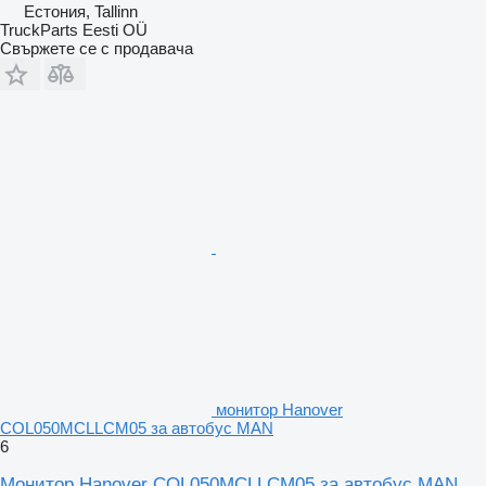
Естония, Tallinn
TruckParts Eesti OÜ
Свържете се с продавача
монитор Hanover
COL050MCLLCM05 за автобус MAN
6
Монитор Hanover COL050MCLLCM05 за автобус MAN