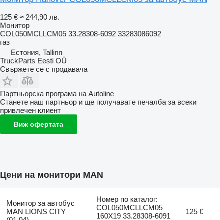
125 €
≈ 244,90 лв.
Монитор
COL050MCLLCM05 33.28308-6092 33283086092
газ
Естония, Tallinn
TruckParts Eesti OÜ
Свържете се с продавача
Партньорска програма на Autoline
Станете наш партньор и ще получавате печалба за всеки
привлечен клиент
Виж офертата
Цени на монитори MAN
Номер по каталог:
Монитор за автобус
COL050MCLLCM05
MAN LIONS CITY
125 €
160X19 33.28308-6091
(01.04)