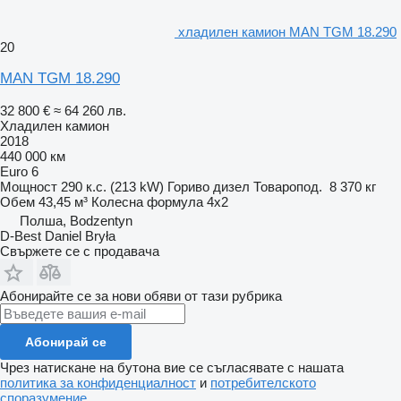
хладилен камион MAN TGM 18.290
20
MAN TGM 18.290
32 800 €
≈ 64 260 лв.
Хладилен камион
2018
440 000 км
Euro 6
Мощност
290 к.с. (213 kW)
Гориво
дизел
Товаропод.
8 370 кг
Обем
43,45 м³
Колесна формула
4x2
Полша, Bodzentyn
D-Best Daniel Bryła
Свържете се с продавача
Абонирайте се за нови обяви от тази рубрика
Абонирай се
Чрез натискане на бутона вие се съгласявате с нашата
политика за конфиденциалност
и
потребителското
споразумение
.