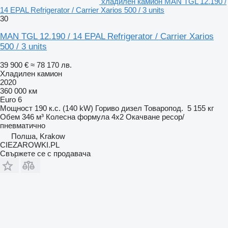
хладилен камион MAN TGL 12.190 /
14 EPAL Refrigerator / Carrier Xarios 500 / 3 units
30
MAN TGL 12.190 / 14 EPAL Refrigerator / Carrier Xarios
500 / 3 units
39 900 €
≈ 78 170 лв.
Хладилен камион
2020
360 000 км
Euro 6
Мощност
190 к.с. (140 kW)
Гориво
дизел
Товаропод.
5 155 кг
Обем
346 м³
Колесна формула
4x2
Окачване
ресор/
пневматично
Полша, Krakow
CIEZAROWKI.PL
Свържете се с продавача