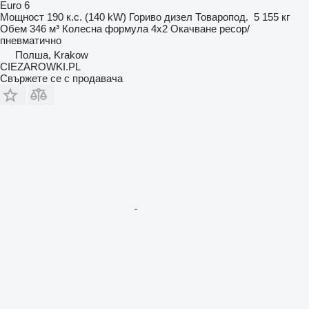
Euro 6
Мощност
190 к.с. (140 kW)
Гориво
дизел
Товаропод.
5 155 кг
Обем
346 м³
Колесна формула
4x2
Окачване
ресор/
пневматично
Полша, Krakow
CIEZAROWKI.PL
Свържете се с продавача