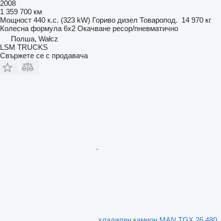
2008
1 359 700 км
Мощност
440 к.с. (323 kW)
Гориво
дизел
Товаропод.
14 970 кг
Колесна формула
6x2
Окачване
ресор/пневматично
Полша, Wałcz
LSM TRUCKS
Свържете се с продавача
хладилен камион MAN TGX 26.480