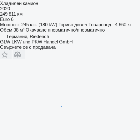
Хладилен камион
2020
249 811 км
Euro 6
Мощност
245 к.с. (180 kW)
Гориво
дизел
Товаропод.
4 660 кг
Обем
38 м³
Окачване
пневматично/пневматично
Германия, Riederich
GLW LKW und PKW Handel GmbH
Свържете се с продавача