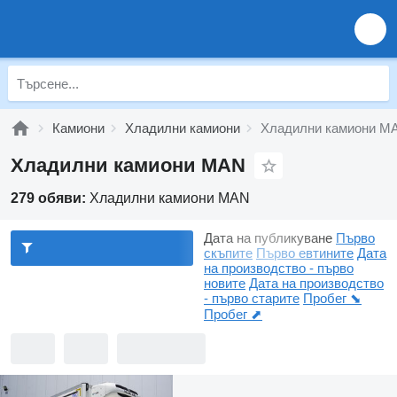
Камиони
Хладилни камиони
Хладилни камиони M
Хладилни камиони MAN
279 обяви:
Хладилни камиони MAN
Дата на публикуване
Първо
скъпите
Първо евтините
Дата
на производство - първо
новите
Дата на производство
- първо старите
Пробег ⬊
Пробег ⬈