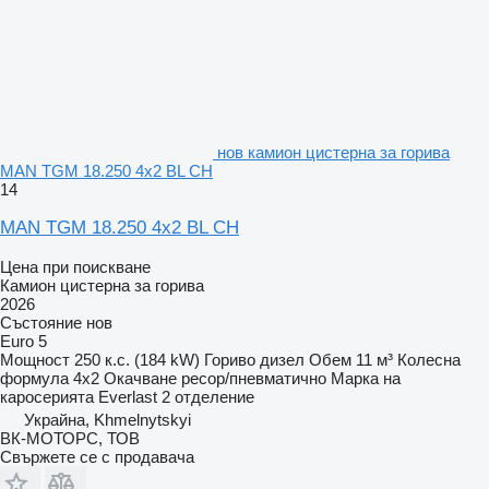
нов камион цистерна за горива
MAN TGM 18.250 4x2 BL CH
14
MAN TGM 18.250 4x2 BL CH
Цена при поискване
Камион цистерна за горива
2026
Състояние
нов
Euro 5
Мощност
250 к.с. (184 kW)
Гориво
дизел
Обем
11 м³
Колесна
формула
4x2
Окачване
ресор/пневматично
Марка на
каросерията
Everlast
2 отделение
Украйна, Khmelnytskyi
ВК-МОТОРС, ТОВ
Свържете се с продавача