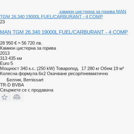
камион цистерна за горива MAN
TGM 26.340 19000L FUEL/CARBURANT - 4 COMP
23
MAN TGM 26.340 19000L FUEL/CARBURANT - 4 COMP
28 950 €
≈ 56 720 лв.
Камион цистерна за горива
2013
313 435 км
Euro 5
Мощност
340 к.с. (250 kW)
Товаропод.
17 280 кг
Обем
19 м³
Колесна формула
6x2
Окачване
ресор/пневматично
Белгия, Bernissart
TR-D BVBA
Свържете се с продавача