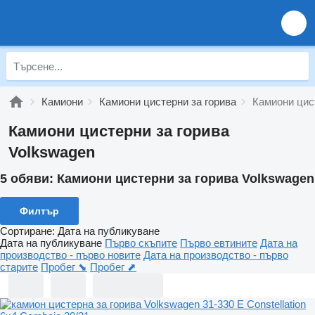
Камиони
Камиони цистерни за горива
Камиони цис
Камиони цистерни за горива
Volkswagen
5 обяви:
Камиони цистерни за горива Volkswagen
Филтър
Сортиране
:
Дата на публикуване
Дата на публикуване
Първо скъпите
Първо евтините
Дата на
производство - първо новите
Дата на производство - първо
старите
Пробег ⬊
Пробег ⬈