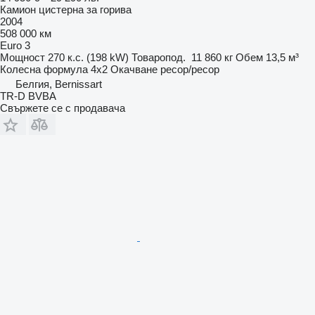
Камион цистерна за горива
2004
508 000 км
Euro 3
Мощност
270 к.с. (198 kW)
Товаропод.
11 860 кг
Обем
13,5 м³
Колесна формула
4x2
Окачване
ресор/ресор
Белгия, Bernissart
TR-D BVBA
Свържете се с продавача