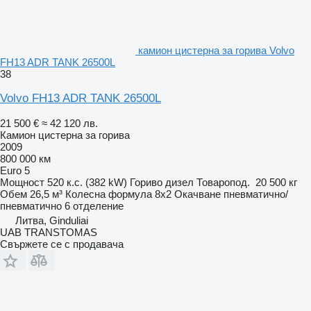
камион цистерна за горива Volvo
FH13 ADR TANK 26500L
38
Volvo FH13 ADR TANK 26500L
21 500 €
≈ 42 120 лв.
Камион цистерна за горива
2009
800 000 км
Euro 5
Мощност
520 к.с. (382 kW)
Гориво
дизел
Товаропод.
20 500 кг
Обем
26,5 м³
Колесна формула
8x2
Окачване
пневматично/
пневматично
6 отделение
Литва, Ginduliai
UAB TRANSTOMAS
Свържете се с продавача