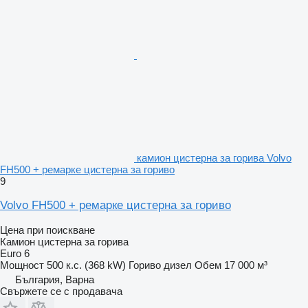
камион цистерна за горива Volvo
FH500 + ремарке цистерна за гориво
9
Volvo FH500 + ремарке цистерна за гориво
Цена при поискване
Камион цистерна за горива
Euro 6
Мощност
500 к.с. (368 kW)
Гориво
дизел
Обем
17 000 м³
България, Варна
Свържете се с продавача