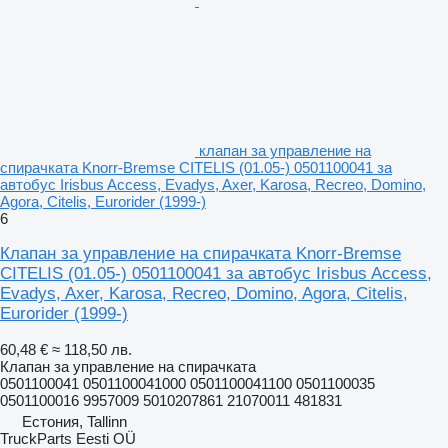
клапан за управление на
спирачката Knorr-Bremse CITELIS (01.05-) 0501100041 за
автобус Irisbus Access, Evadys, Axer, Karosa, Recreo, Domino,
Agora, Citelis, Eurorider (1999-)
6
Клапан за управление на спирачката Knorr-Bremse
CITELIS (01.05-) 0501100041 за автобус Irisbus Access,
Evadys, Axer, Karosa, Recreo, Domino, Agora, Citelis,
Eurorider (1999-)
60,48 €
≈ 118,50 лв.
Клапан за управление на спирачката
0501100041 0501100041000 0501100041100 0501100035
0501100016 9957009 5010207861 21070011 481831
Естония, Tallinn
TruckParts Eesti OÜ