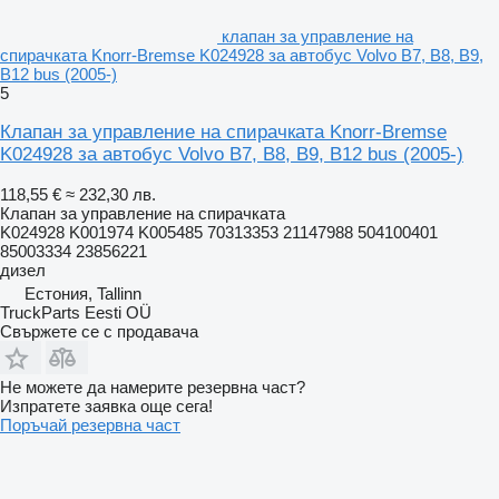
клапан за управление на
спирачката Knorr-Bremse K024928 за автобус Volvo B7, B8, B9,
B12 bus (2005-)
5
Клапан за управление на спирачката Knorr-Bremse
K024928 за автобус Volvo B7, B8, B9, B12 bus (2005-)
118,55 €
≈ 232,30 лв.
Клапан за управление на спирачката
K024928 K001974 K005485 70313353 21147988 504100401
85003334 23856221
дизел
Естония, Tallinn
TruckParts Eesti OÜ
Свържете се с продавача
Не можете да намерите резервна част?
Изпратете заявка още сега!
Поръчай резервна част