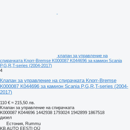
клапан за управление на
спирачката Knorr-Bremse K000087 K044696 за камион Scania
P,G,R,T-series (2004-2017)
4
Клапан за управление на спирачката Knorr-Bremse
K000087 K044696 за камион Scania P,G,R,T-series (2004-
2017)
110 €
≈ 215,50 лв.
Клапан за управление на спирачката
K000087 K044696 1442938 1793024 1942899 1867518
дизел
Естония, Rummu
KB AUTO EESTI OÜ