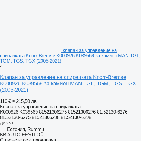
клапан за управление на
спирачката Knorr-Bremse K000926 K039569 за камион MAN TGL,
TGM, TGS, TGX (2005-2021)
4
Клапан за управление на спирачката Knorr-Bremse
K000926 K039569 за камион MAN TGL, TGM, TGS, TGX
(2005-2021)
110 €
≈ 215,50 лв.
Клапан за управление на спирачката
K000926 K039569 81521306275 81521306276 81.52130-6276
81.52130-6275 81521306298 81.52130-6298
дизел
Естония, Rummu
KB AUTO EESTI OÜ
Свържете се с продавача