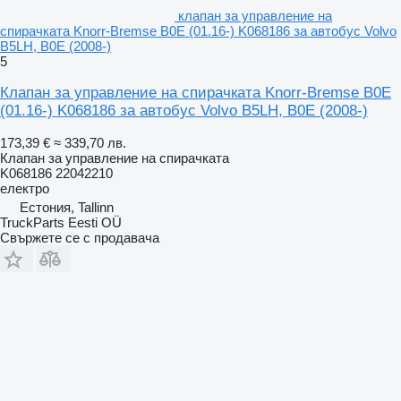
клапан за управление на
спирачката Knorr-Bremse B0E (01.16-) K068186 за автобус Volvo
B5LH, B0E (2008-)
5
Клапан за управление на спирачката Knorr-Bremse B0E
(01.16-) K068186 за автобус Volvo B5LH, B0E (2008-)
173,39 €
≈ 339,70 лв.
Клапан за управление на спирачката
K068186 22042210
електро
Естония, Tallinn
TruckParts Eesti OÜ
Свържете се с продавача