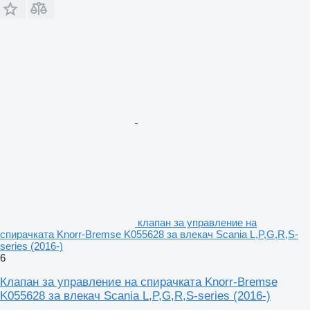
клапан за управление на
спирачката Knorr-Bremse K055628 за влекач Scania L,P,G,R,S-
series (2016-)
6
Клапан за управление на спирачката Knorr-Bremse
K055628 за влекач Scania L,P,G,R,S-series (2016-)