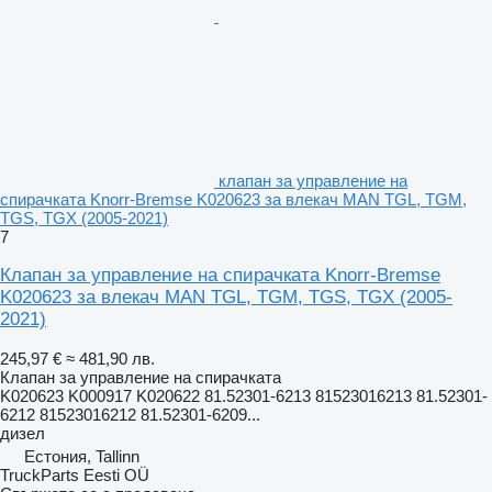
клапан за управление на
спирачката Knorr-Bremse K020623 за влекач MAN TGL, TGM,
TGS, TGX (2005-2021)
7
Клапан за управление на спирачката Knorr-Bremse
K020623 за влекач MAN TGL, TGM, TGS, TGX (2005-
2021)
245,97 €
≈ 481,90 лв.
Клапан за управление на спирачката
K020623 K000917 K020622 81.52301-6213 81523016213 81.52301-
6212 81523016212 81.52301-6209...
дизел
Естония, Tallinn
TruckParts Eesti OÜ