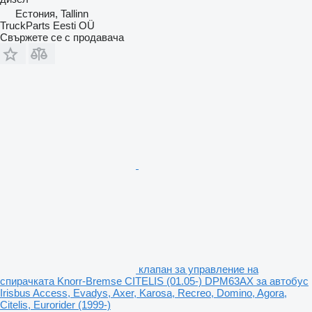
Естония, Tallinn
TruckParts Eesti OÜ
Свържете се с продавача
клапан за управление на
спирачката Knorr-Bremse CITELIS (01.05-) DPM63AX за автобус
Irisbus Access, Evadys, Axer, Karosa, Recreo, Domino, Agora,
Citelis, Eurorider (1999-)