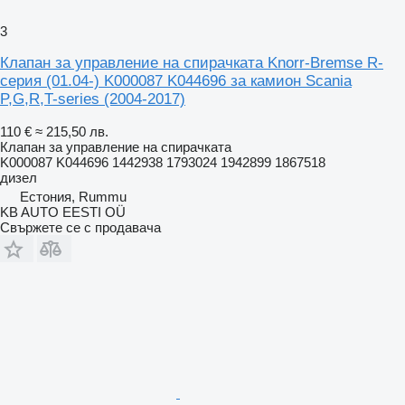
3
Клапан за управление на спирачката Knorr-Bremse R-
серия (01.04-) K000087 K044696 за камион Scania
P,G,R,T-series (2004-2017)
110 €
≈ 215,50 лв.
Клапан за управление на спирачката
K000087 K044696 1442938 1793024 1942899 1867518
дизел
Естония, Rummu
KB AUTO EESTI OÜ
Свържете се с продавача