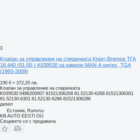
3
Клапан за управление на спирачката Knorr-Bremse ТГА
18.440 (01.00-) K039530 за камион MAN 4-series, TGA
(1993-2009)
190 €
≈ 372,20 лв.
Клапан за управление на спирачката
K039530 0486200007 81521306268 81.52130-6268 81521306301
81.52130-6301 81.52130-6286 81521306286
дизел
Естония, Rummu
KB AUTO EESTI OÜ
Свържете се с продавача