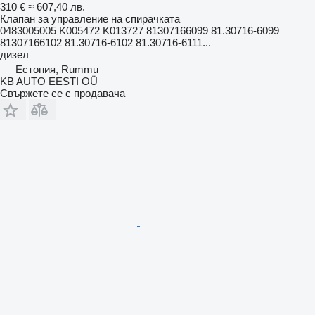
310 €
≈ 607,40 лв.
Клапан за управление на спирачката
0483005005 K005472 K013727 81307166099 81.30716-6099
81307166102 81.30716-6102 81.30716-6111...
дизел
Естония, Rummu
KB AUTO EESTI OÜ
Свържете се с продавача