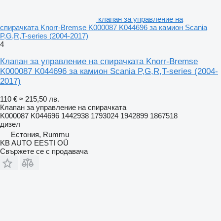
клапан за управление на
спирачката Knorr-Bremse K000087 K044696 за камион Scania
P,G,R,T-series (2004-2017)
4
Клапан за управление на спирачката Knorr-Bremse
K000087 K044696 за камион Scania P,G,R,T-series (2004-
2017)
110 €
≈ 215,50 лв.
Клапан за управление на спирачката
K000087 K044696 1442938 1793024 1942899 1867518
дизел
Естония, Rummu
KB AUTO EESTI OÜ
Свържете се с продавача