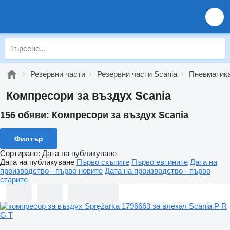
Резервни части
Резервни части Scania
Пневматика
Компресори за въздух Scania
156 обяви:
Компресори за въздух Scania
Филтър
Сортиране
:
Дата на публикуване
Дата на публикуване
Първо скъпите
Първо евтините
Дата на
производство - първо новите
Дата на производство - първо
старите