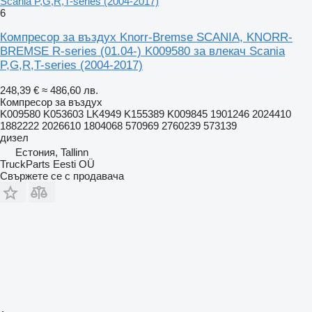
Scania P,G,R,T-series (2004-2017)
6
Компресор за въздух Knorr-Bremse SCANIA, KNORR-
BREMSE R-series (01.04-) K009580 за влекач Scania
P,G,R,T-series (2004-2017)
248,39 €
≈ 486,60 лв.
Компресор за въздух
K009580 K053603 LK4949 K155389 K009845 1901246 2024410
1882222 2026610 1804068 570969 2760239 573139
дизел
Естония, Tallinn
TruckParts Eesti OÜ
Свържете се с продавача