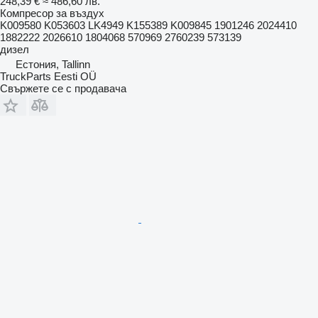
248,39 €
≈ 486,60 лв.
Компресор за въздух
K009580 K053603 LK4949 K155389 K009845 1901246 2024410
1882222 2026610 1804068 570969 2760239 573139
дизел
Естония, Tallinn
TruckParts Eesti OÜ
Свържете се с продавача