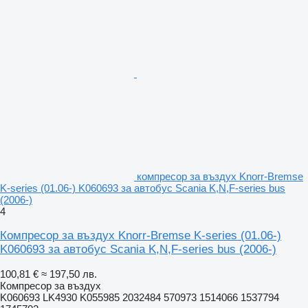
компресор за въздух Knorr-Bremse
K-series (01.06-) K060693 за автобус Scania K,N,F-series bus
(2006-)
4
Компресор за въздух Knorr-Bremse K-series (01.06-)
K060693 за автобус Scania K,N,F-series bus (2006-)
100,81 €
≈ 197,50 лв.
Компресор за въздух
K060693 LK4930 K055985 2032484 570973 1514066 1537794