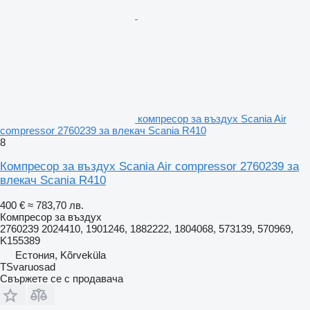
компресор за въздух Scania Air
compressor 2760239 за влекач Scania R410
8
Компресор за въздух Scania Air compressor 2760239 за
влекач Scania R410
400 €
≈ 783,70 лв.
Компресор за въздух
2760239 2024410, 1901246, 1882222, 1804068, 573139, 570969,
K155389
Естония, Kõrveküla
TSvaruosad
Свържете се с продавача