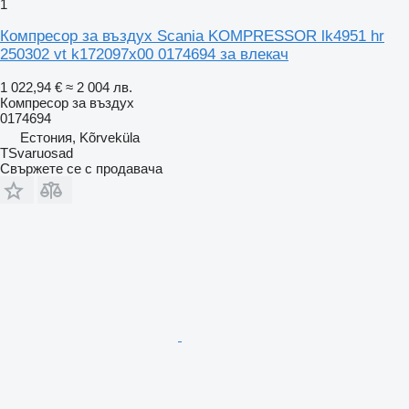
1
Компресор за въздух Scania KOMPRESSOR lk4951 hr
250302 vt k172097x00 0174694 за влекач
1 022,94 €
≈ 2 004 лв.
Компресор за въздух
0174694
Естония, Kõrveküla
TSvaruosad
Свържете се с продавача