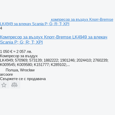
компресор за въздух Knorr-Bremse
LK4949 за влекач Scania P; G; R; T; XPI
4
Компресор за въздух Knorr-Bremse LK4949 за влекач
Scania P; G; R; T; XPI
1 050 €
≈ 2 057 лв.
Компресор за въздух
LK4949; 570969; 573139; 1882222; 1901246; 2024410; 2760239;
K009545; K009580; K151777; K289102;...
Полша, Wrocław
arcoore
Свържете се с продавача