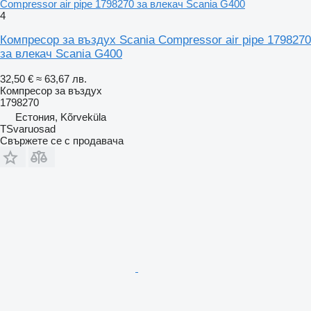
Compressor air pipe 1798270 за влекач Scania G400
4
Компресор за въздух Scania Compressor air pipe 1798270
за влекач Scania G400
32,50 €
≈ 63,67 лв.
Компресор за въздух
1798270
Естония, Kõrveküla
TSvaruosad
Свържете се с продавача