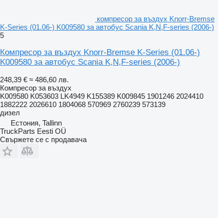
компресор за въздух Knorr-Bremse
K-Series (01.06-) K009580 за автобус Scania K,N,F-series (2006-)
5
Компресор за въздух Knorr-Bremse K-Series (01.06-)
K009580 за автобус Scania K,N,F-series (2006-)
248,39 €
≈ 486,60 лв.
Компресор за въздух
K009580 K053603 LK4949 K155389 K009845 1901246 2024410
1882222 2026610 1804068 570969 2760239 573139
дизел
Естония, Tallinn
TruckParts Eesti OÜ
Свържете се с продавача