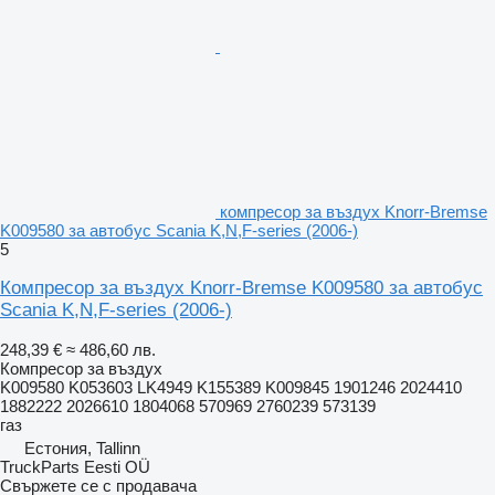
компресор за въздух Knorr-Bremse
K009580 за автобус Scania K,N,F-series (2006-)
5
Компресор за въздух Knorr-Bremse K009580 за автобус
Scania K,N,F-series (2006-)
248,39 €
≈ 486,60 лв.
Компресор за въздух
K009580 K053603 LK4949 K155389 K009845 1901246 2024410
1882222 2026610 1804068 570969 2760239 573139
газ
Естония, Tallinn
TruckParts Eesti OÜ
Свържете се с продавача