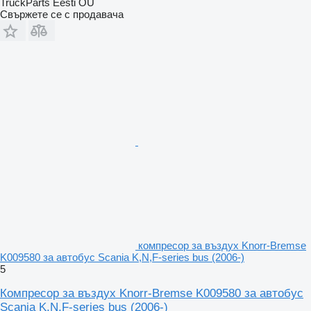
TruckParts Eesti OÜ
Свържете се с продавача
компресор за въздух Knorr-Bremse
K009580 за автобус Scania K,N,F-series bus (2006-)
5
Компресор за въздух Knorr-Bremse K009580 за автобус
Scania K,N,F-series bus (2006-)