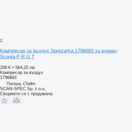
2
Компресор за въздух Sprężarka 1796663 за влекач
Scania P R G T
288 €
≈ 564,20 лв.
Компресор за въздух
1796663
Полша, Chełm
SCAN-SPEC Sp. z o.o.
Свържете се с продавача