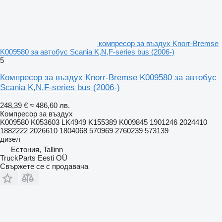
компресор за въздух Knorr-Bremse
K009580 за автобус Scania K,N,F-series bus (2006-)
5
Компресор за въздух Knorr-Bremse K009580 за автобус
Scania K,N,F-series bus (2006-)
248,39 €
≈ 486,60 лв.
Компресор за въздух
K009580 K053603 LK4949 K155389 K009845 1901246 2024410
1882222 2026610 1804068 570969 2760239 573139
дизел
Естония, Tallinn
TruckParts Eesti OÜ
Свържете се с продавача