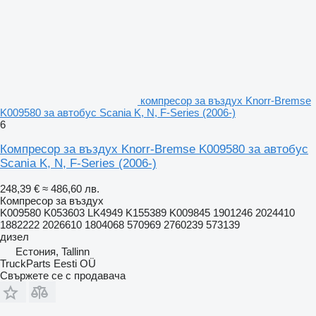
компресор за въздух Knorr-Bremse
K009580 за автобус Scania K, N, F-Series (2006-)
6
Компресор за въздух Knorr-Bremse K009580 за автобус
Scania K, N, F-Series (2006-)
248,39 €
≈ 486,60 лв.
Компресор за въздух
K009580 K053603 LK4949 K155389 K009845 1901246 2024410
1882222 2026610 1804068 570969 2760239 573139
дизел
Естония, Tallinn
TruckParts Eesti OÜ
Свържете се с продавача