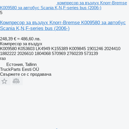
компресор за въздух Knorr-Bremse
K009580 за автобус Scania K,N,F-series bus (2006-)
5
Компресор за въздух Knorr-Bremse K009580 за автобус
Scania K,N,F-series bus (2006-)
248,39 €
≈ 486,60 лв.
Компресор за въздух
K009580 K053603 LK4949 K155389 K009845 1901246 2024410
1882222 2026610 1804068 570969 2760239 573139
газ
Естония, Tallinn
TruckParts Eesti OÜ
Свържете се с продавача