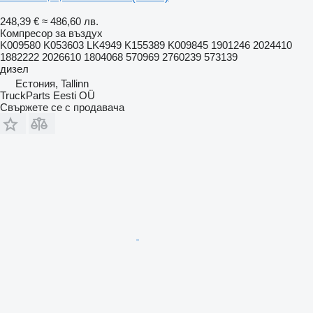
248,39 €
≈ 486,60 лв.
Компресор за въздух
K009580 K053603 LK4949 K155389 K009845 1901246 2024410
1882222 2026610 1804068 570969 2760239 573139
дизел
Естония, Tallinn
TruckParts Eesti OÜ
Свържете се с продавача