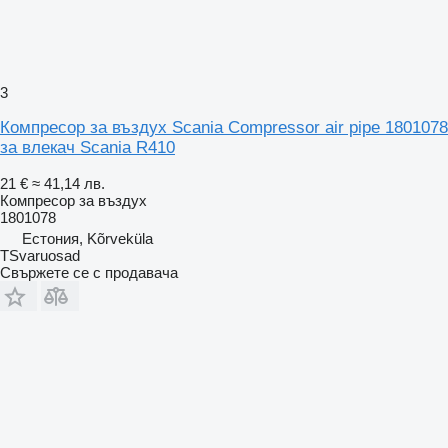
3
Компресор за въздух Scania Compressor air pipe 1801078
за влекач Scania R410
21 €
≈ 41,14 лв.
Компресор за въздух
1801078
Естония, Kõrveküla
TSvaruosad
Свържете се с продавача