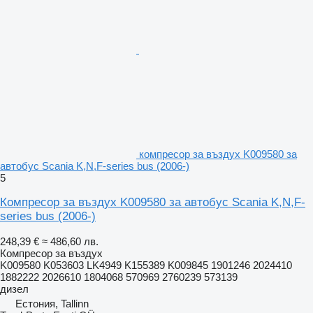
компресор за въздух K009580 за
автобус Scania K,N,F-series bus (2006-)
5
Компресор за въздух K009580 за автобус Scania K,N,F-
series bus (2006-)
248,39 €
≈ 486,60 лв.
Компресор за въздух
K009580 K053603 LK4949 K155389 K009845 1901246 2024410
1882222 2026610 1804068 570969 2760239 573139
дизел
Естония, Tallinn