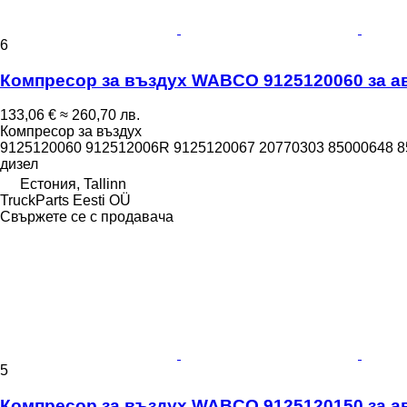
6
Компресор за въздух WABCO 9125120060 за авт
133,06 €
≈ 260,70 лв.
Компресор за въздух
9125120060 912512006R 9125120067 20770303 85000648 
дизел
Естония, Tallinn
TruckParts Eesti OÜ
Свържете се с продавача
5
Компресор за въздух WABCO 9125120150 за авто