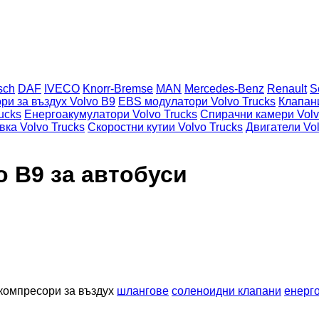
sch
DAF
IVECO
Knorr-Bremse
MAN
Mercedes-Benz
Renault
S
ри за въздух Volvo B9
EBS модулатори Volvo Trucks
Клапани
ucks
Енергоакумулатори Volvo Trucks
Спирачни камери Volv
ка Volvo Trucks
Скоростни кутии Volvo Trucks
Двигатели Vol
o B9 за автобуси
компресори за въздух
шлангове
соленоидни клапани
енерг