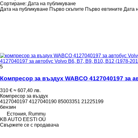
Сортиране
:
Дата на публикуване
Дата на публикуване
Първо скъпите
Първо евтините
Дата 
4127040197 за автобус Volvo B6, B7, B9, B10, B12 (1978-201
5
Компресор за въздух WABCO 4127040197 за авто
310 €
≈ 607,40 лв.
Компресор за въздух
4127040197 4127040190 85003351 21225199
бензин
Естония, Rummu
KB AUTO EESTI OÜ
Свържете се с продавача