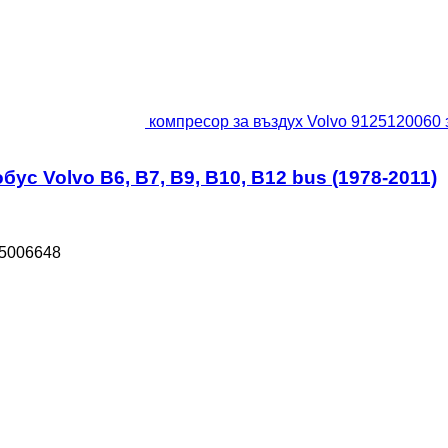
компресор за въздух Volvo 9125120060 з
ус Volvo B6, B7, B9, B10, B12 bus (1978-2011)
85006648