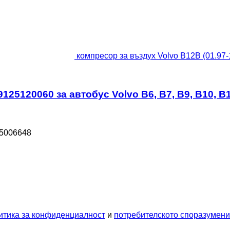
компресор за въздух Volvo B12B (01.97-
125120060 за автобус Volvo B6, B7, B9, B10, B1
85006648
итика за конфиденциалност
и
потребителското споразумен