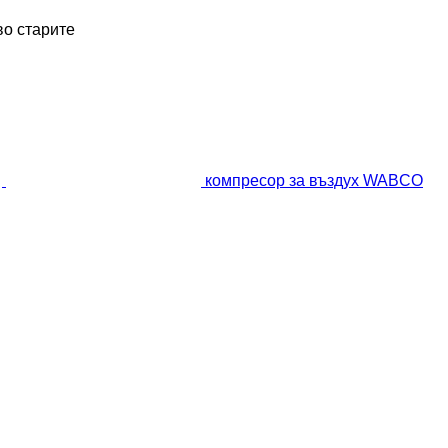
во старите
компресор за въздух WABCO