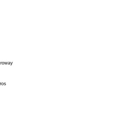
roway
ros