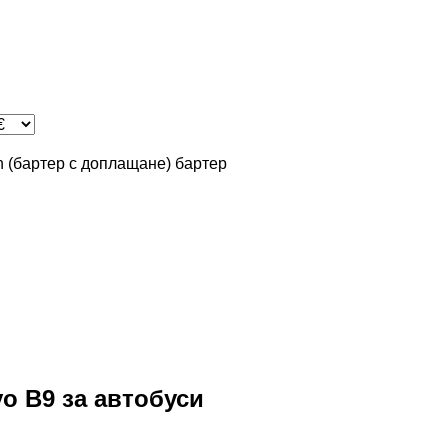
in (бартер с доплащане)
бартер
o B9 за автобуси