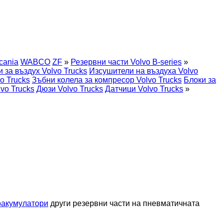
cania
WABCO
ZF
»
Резервни части Volvo B-series
»
 за въздух Volvo Trucks
Изсушители на въздуха Volvo
o Trucks
Зъбни колела за компресор Volvo Trucks
Блоки за
vo Trucks
Дюзи Volvo Trucks
Датчици Volvo Trucks
»
оакумулатори
други резервни части на пневматичната