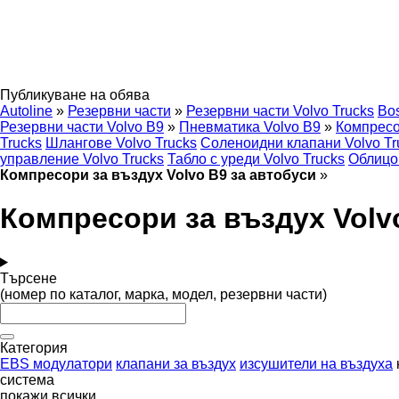
Публикуване на обява
Autoline
»
Резервни части
»
Резервни части Volvo Trucks
Bo
Резервни части Volvo B9
»
Пневматика Volvo B9
»
Компресо
Trucks
Шлангове Volvo Trucks
Соленоидни клапани Volvo Tr
управление Volvo Trucks
Табло с уреди Volvo Trucks
Облицов
Компресори за въздух Volvo B9 за автобуси
»
Компресори за въздух Volv
Търсене
(номер по каталог, марка, модел, резервни части)
Категория
EBS модулатори
клапани за въздух
изсушители на въздуха
система
покажи всички