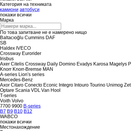
Категория на техниката
камиони
автобуси
покажи всички
Марка
По това запитване не е намерено нищо
Baltacıoğlu
Cummins
DAF
SB
Haldex
IVECO
Crossway
Eurorider
Irisbus
Axer
Citelis
Crossway
Daily
Domino
Evadys
Karosa
Magelys
P
Knorr
Knorr-Bremse
MAN
A-series
Lion's series
Mercedes-Benz
Axor
Citaro
Conecto
Econic
Integro
Intouro
Tourino
Unimog
Zet
Optare
Scania
VDL
Van Hool
T-series
Voith
Volvo
7700
9900
B-series
B7
B9
B10
B12
WABCO
покажи всички
Местонахождение