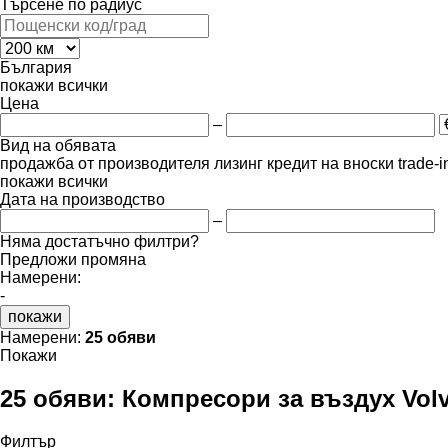
Търсене по радиус
България
покажи всички
Цена
–
Вид на обявата
продажба
от производителя
лизинг
кредит
на вноски
trade-
покажи всички
Дата на производство
–
Няма достатъчно филтри?
Предложи промяна
Намерени:
-
покажи
Намерени:
25 обяви
Покажи
25 обяви:
Компресори за въздух Volv
Филтър