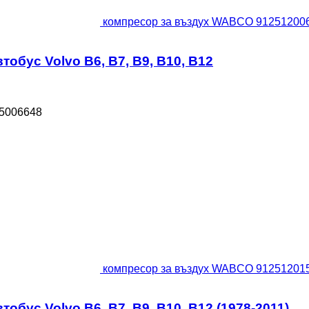
компресор за въздух WABCO 9125120060 
обус Volvo B6, B7, B9, B10, B12
85006648
компресор за въздух WABCO 9125120150 
бус Volvo B6, B7, B9, B10, B12 (1978-2011)