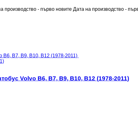
на производство - първо новите
Дата на производство - пър
1)
бус Volvo B6, B7, B9, B10, B12 (1978-2011)