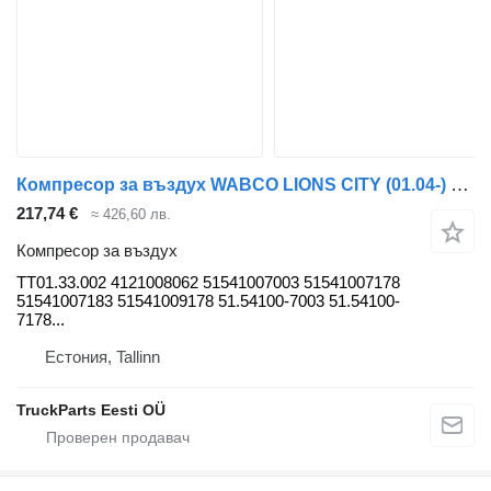
Компресор за въздух WABCO LIONS CITY (01.04-) TT01.33.002 за автобус MAN
217,74 €
≈ 426,60 лв.
Компресор за въздух
TT01.33.002 4121008062 51541007003 51541007178
51541007183 51541009178 51.54100-7003 51.54100-
7178...
Естония, Tallinn
TruckParts Eesti OÜ