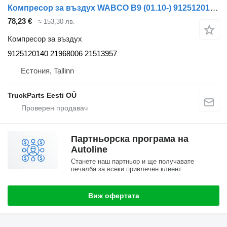
Компресор за въздух WABCO B9 (01.10-) 9125120140 за автобус Volvo B7, B8, B9, B12 bus (2005-)
78,23 €
≈ 153,30 лв.
Компресор за въздух
9125120140 21968006 21513957
Естония, Tallinn
TruckParts Eesti OÜ
Партньорска програма на
Autoline
Станете наш партньор и ще получавате
печалба за всеки привлечен клиент
Виж офертата