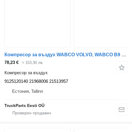
Компресор за въздух WABCO VOLVO, WABCO B9 (01.10-) 9125120140 за автобус Volvo B7, B8, B9, B12 bus (2005-)
78,23 €
≈ 153,30 лв.
Компресор за въздух
9125120140 21968006 21513957
Естония, Tallinn
TruckParts Eesti OÜ