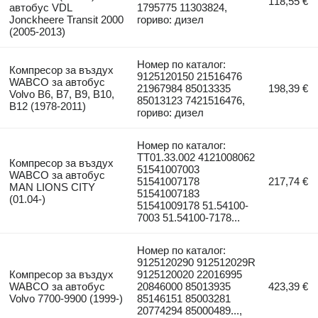
118,55 €
автобус VDL
1795775 11303824,
Jonckheere Transit 2000
гориво: дизел
(2005-2013)
Номер по каталог:
Компресор за въздух
9125120150 21516476
WABCO за автобус
21967984 85013335
198,39 €
Volvo B6, B7, B9, B10,
85013123 7421516476,
B12 (1978-2011)
гориво: дизел
Номер по каталог:
TT01.33.002 4121008062
Компресор за въздух
51541007003
WABCO за автобус
51541007178
217,74 €
MAN LIONS CITY
51541007183
(01.04-)
51541009178 51.54100-
7003 51.54100-7178...
Номер по каталог:
9125120290 912512029R
Компресор за въздух
9125120020 22016995
WABCO за автобус
20846000 85013935
423,39 €
Volvo 7700-9900 (1999-)
85146151 85003281
20774294 85000489...,