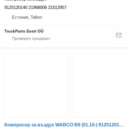
9125120140 21968006 21513957
Естония, Tallinn
TruckParts Eesti OÜ
Компресор за въздух WABCO B9 (01.10-) 9125120140 за автобус Volvo B7, B8, B9, B12 bus (2005-)