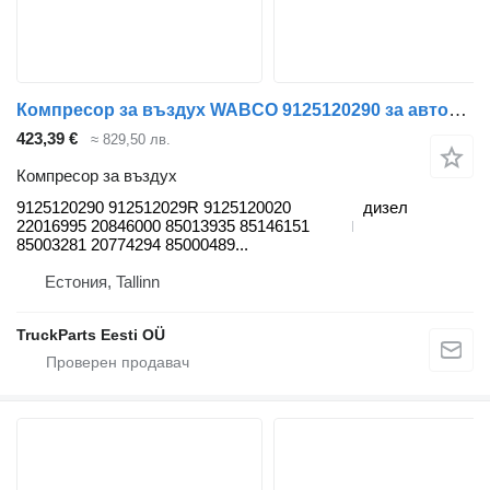
Компресор за въздух WABCO 9125120290 за автобус Volvo 7700-9900 (1999-)
423,39 €
≈ 829,50 лв.
Компресор за въздух
9125120290 912512029R 9125120020
дизел
22016995 20846000 85013935 85146151
85003281 20774294 85000489...
Естония, Tallinn
TruckParts Eesti OÜ