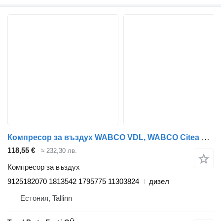
Компресор за въздух WABCO VDL, WABCO Citea XLE (01.12-) 9125182070 за автобус VDL Jonckheere Transit 2000 (2005-2013)
118,55 €
≈ 232,30 лв.
Компресор за въздух
9125182070 1813542 1795775 11303824
дизел
Естония, Tallinn