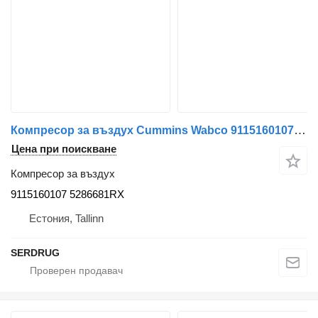
Компресор за въздух Cummins Wabco 9115160107 5286681RX за автобус WABCO
Цена при поискване
Компресор за въздух
9115160107 5286681RX
Естония, Tallinn
SERDRUG