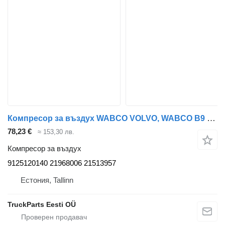
Компресор за въздух WABCO VOLVO, WABCO B9 (01.10-) 9125120140 за автобус Volvo B7, B8, B9, B12 bus (2005-)
78,23 €
≈ 153,30 лв.
Компресор за въздух
9125120140 21968006 21513957
Естония, Tallinn
TruckParts Eesti OÜ