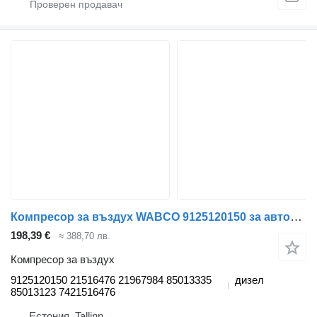
Компресор за въздух WABCO 9125120150 за автобус Volvo B6, B7, B9, B10, B12 (1978-2011)
198,39 €
≈ 388,70 лв.
Компресор за въздух
9125120150 21516476 21967984 85013335
дизел
85013123 7421516476
Естония, Tallinn