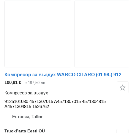
Компресор за въздух WABCO CITARO (01.98-) 9125101030 за автобус Mercedes-Benz Bus II (1996-)
100,81 €
≈ 197,50 лв.
Компресор за въздух
9125101030 4571307015 A4571307015 4571304815
A4571304815 1526762
Естония, Tallinn
TruckParts Eesti OÜ