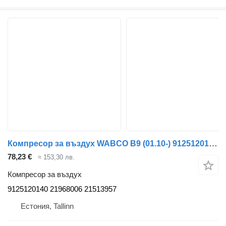
Компресор за въздух WABCO B9 (01.10-) 9125120140 за автобус Volvo B7, B8, B9, B12 bus (2005-)
78,23 €
≈ 153,30 лв.
Компресор за въздух
9125120140 21968006 21513957
Естония, Tallinn