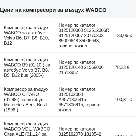
Цени на компресори за въздух WABCO
Номер по каталог:
Компресор за въздух
9125120060 912512006R
WABCO за автобус
9125120067 20770303
133,06 €
Volvo B6, B7, B9, B10,
85000648 85006648,
B12
гориво: дизел
Компресор за въздух
Номер по каталог:
WABCO B9 (01.10-) за
9125120140 21968006
78,23 €
автобус Volvo B7, B8,
21513957
B9, B12 bus (2005-)
Компресор за въздух
Номер по каталог:
WABCO CITARO
9125102000
(01.98-) за автобус
A4571306915
100,81 €
Mercedes-Benz Bus II
4571306915, гориво:
(1996-)
дизел
Компресор за въздух
WABCO VDL, WABCO
Номер по каталог:
Citea XLE (01.12-) за
9125182070 1813542