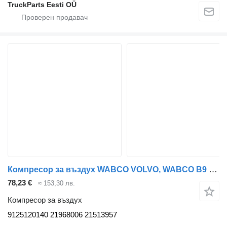
TruckParts Eesti OÜ
Компресор за въздух WABCO VOLVO, WABCO B9 (01.10-) 9125120140 за автобус Volvo B7, B8, B9, B12 bus (2005-)
78,23 €
≈ 153,30 лв.
Компресор за въздух
9125120140 21968006 21513957