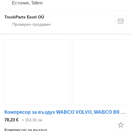
Естония, Tallinn
TruckParts Eesti OÜ
Компресор за въздух WABCO VOLVO, WABCO B9 (01.10-) 9125120140 за автобус Volvo B7, B8, B9, B12 bus (2005-)
78,23 €
≈ 153,30 лв.
Компресор за въздух