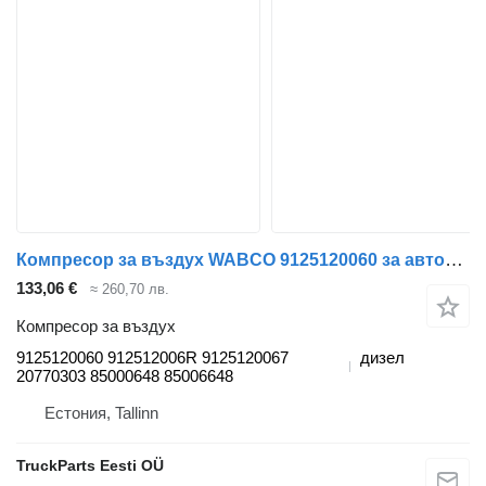
Компресор за въздух WABCO 9125120060 за автобус Volvo B6, B7, B9, B10, B12
133,06 €
≈ 260,70 лв.
Компресор за въздух
9125120060 912512006R 9125120067
дизел
20770303 85000648 85006648
Естония, Tallinn
TruckParts Eesti OÜ