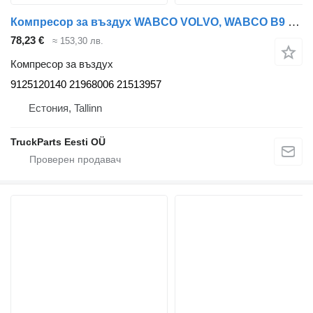
Компресор за въздух WABCO VOLVO, WABCO B9 (01.10-) 9125120140 за автобус Volvo B7, B8, B9, B12 bus (2005-)
78,23 €
≈ 153,30 лв.
Компресор за въздух
9125120140 21968006 21513957
Естония, Tallinn
TruckParts Eesti OÜ