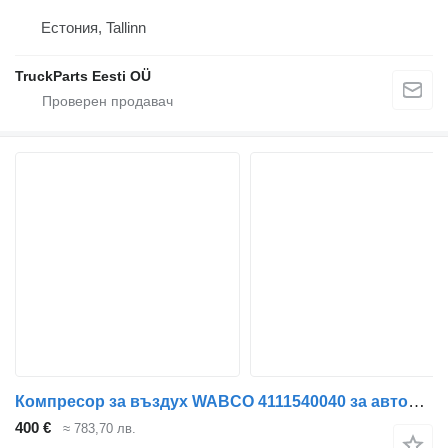
Естония, Tallinn
TruckParts Eesti OÜ
Компресор за въздух WABCO 4111540040 за автобус Mercedes-Benz Econic, Unimog, Axor, Conecto, Tourino, Zetros, Citaro, Integro, Intouro, Touro
400 €
≈ 783,70 лв.