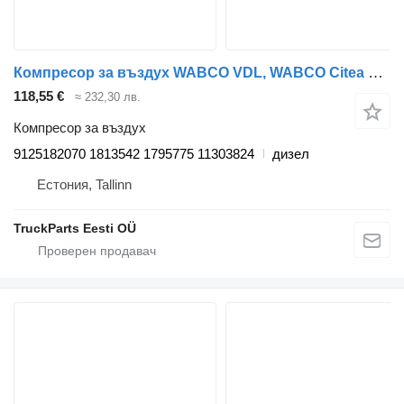
Компресор за въздух WABCO VDL, WABCO Citea XLE (01.12-) 9125182070 за автобус VDL Jonckheere Transit 2000 (2005-2013)
118,55 €
≈ 232,30 лв.
Компресор за въздух
9125182070 1813542 1795775 11303824
дизел
Естония, Tallinn
TruckParts Eesti OÜ