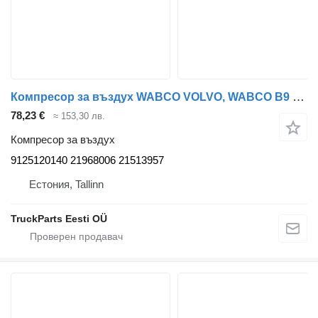
Компресор за въздух WABCO VOLVO, WABCO B9 (01.10-) 9125120140 за автобус Volvo B7, B8, B9, B12 bus (2005-)
78,23 €
≈ 153,30 лв.
Компресор за въздух
9125120140 21968006 21513957
Естония, Tallinn
TruckParts Eesti OÜ