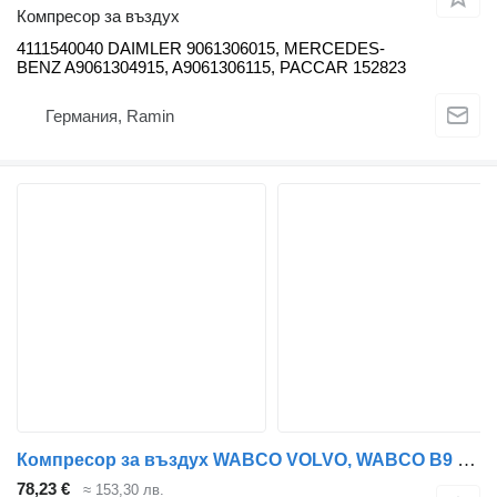
Компресор за въздух
4111540040 DAIMLER 9061306015, MERCEDES-
BENZ A9061304915, A9061306115, PACCAR 152823
Германия, Ramin
Компресор за въздух WABCO VOLVO, WABCO B9 (01.10-) 9125120140 за автобус Volvo B7, B8, B9, B12 bus (2005-)
78,23 €
≈ 153,30 лв.