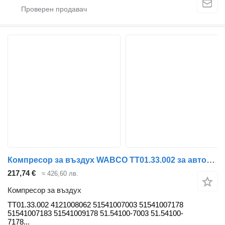
Компресор за въздух WABCO TT01.33.002 за автобус MAN LIONS CITY (01.04-)
217,74 €
≈ 426,60 лв.
Компресор за въздух
TT01.33.002 4121008062 51541007003 51541007178
51541007183 51541009178 51.54100-7003 51.54100-
7178...