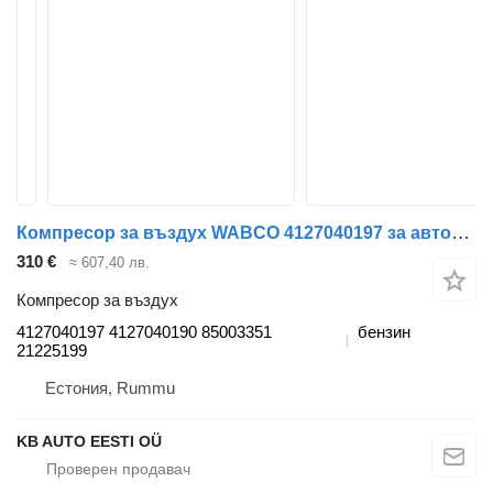
Компресор за въздух WABCO 4127040197 за автобус Volvo B6, B7, B9, B10, B12 (1978-2011)
310 €
≈ 607,40 лв.
Компресор за въздух
4127040197 4127040190 85003351
бензин
21225199
Естония, Rummu
KB AUTO EESTI OÜ