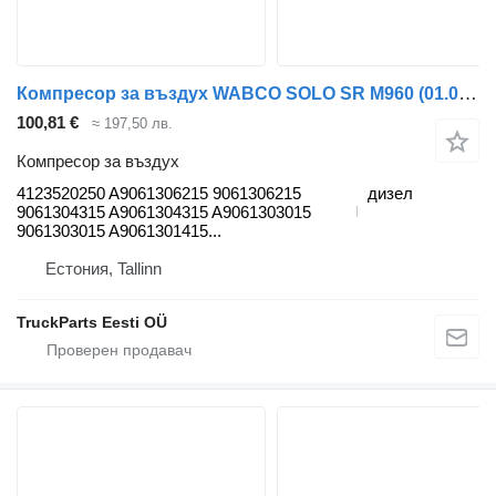
Компресор за въздух WABCO SOLO SR M960 (01.07-) 4123520250 за автобус Optare Solo Sr, Tempo, Versa, Olymus, Toro (2004-)
100,81 €
≈ 197,50 лв.
Компресор за въздух
4123520250 A9061306215 9061306215
дизел
9061304315 A9061304315 A9061303015
9061303015 A9061301415...
Естония, Tallinn
TruckParts Eesti OÜ