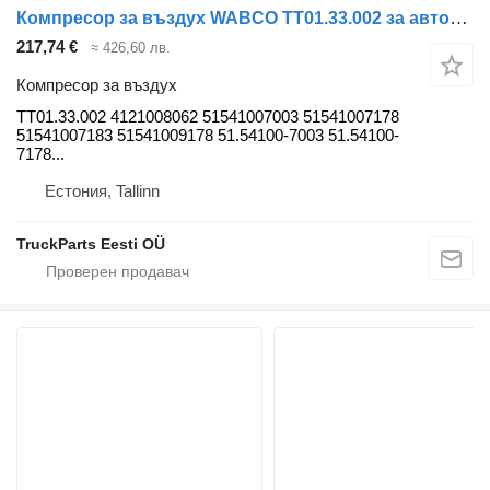
Компресор за въздух WABCO TT01.33.002 за автобус MAN LIONS CITY (01.04-)
217,74 €
≈ 426,60 лв.
Компресор за въздух
TT01.33.002 4121008062 51541007003 51541007178
51541007183 51541009178 51.54100-7003 51.54100-
7178...
Естония, Tallinn
TruckParts Eesti OÜ