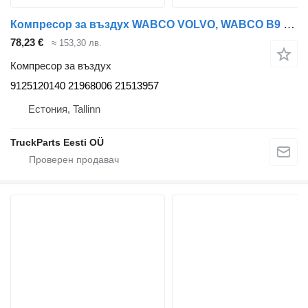
Компресор за въздух WABCO VOLVO, WABCO B9 (01.10-) 9125120140 за автобус Volvo B7, B8, B9, B12 bus (2005-)
78,23 €
≈ 153,30 лв.
Компресор за въздух
9125120140 21968006 21513957
Естония, Tallinn
TruckParts Eesti OÜ