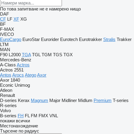
По това запитване не е намерено нищо
DAF
CF
LF
XF
XG
BF
F-MAX
IVECO
EuroCargo
EuroStar
Eurorider
Eurotech
Eurotrakker
Stralis
Trakker
LTM
MAN
F90
L2000
TGA
TGL
TGM
TGS
TGX
Mercedes-Benz
A-Class
Actros
Actros 2551
Antos
Arocs
Atego
Axor
Axor 1840
Econic
Unimog
Atleon
Renault
D-series
Kerax
Magnum
Major
Midliner
Midlum
Premium
T-series
R-series
Volvo
B-series
FH
FL
FM
FMX
VNL
покажи всички
Местонахождение
Търсене по радиус