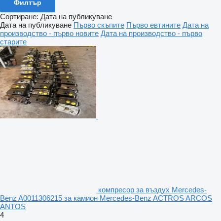
Филтър
Сортиране
:
Дата на публикуване
Дата на публикуване
Първо скъпите
Първо евтините
Дата на
производство - първо новите
Дата на производство - първо
старите
компресор за въздух Mercedes-
Benz A0011306215 за камион Mercedes-Benz ACTROS ARCOS
ANTOS
4