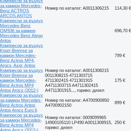
Компресор за въздух
за камион Mercedes-
Номер по каталог: A0011306215
114,30 €
Benz ACTROS
ARCOS ANTOS
Компресор за въздух
Mercedes-Benz
OM936 за камион
696,70 €
Mercedes-Benz Atego
Antos
Компресор за въздух
Knorr-Bremse за
камион Mercedes-
799 €
Benz Actros MP4,
Arocs, Axor, Antos
Компресор за въздух
Номер по каталог: A0011308215
Knorr-Bremse за
0011308215 4711303715
камион Mercedes-
4711302415 4711301915
175 €
Benz Actros MP4
A4711303715 A4711302415
Antos Arocs (2012-)
A4711301915..., гориво: дизел
Компресор за въздух
за камион Mercedes-
Номер по каталог: A4700900850
899 €
Benz Actros Antos
A4700902150
Antos Arocs Euro 6
Компресор за въздух
Номер по каталог: 0009099965
за камион Mercedes-
14900105110 LP490 A0011308915,
250 €
Benz Actros MP4
гориво: дизел
Antos Arocs (2012-)