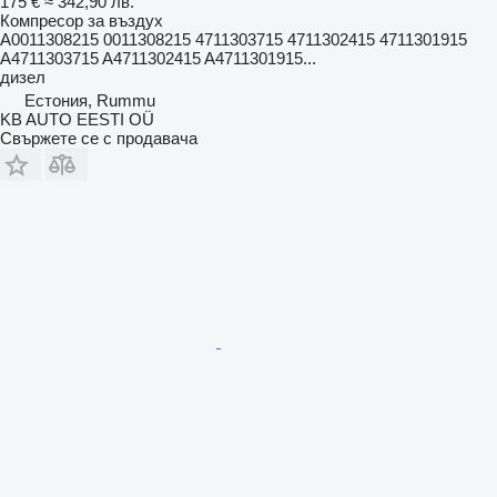
175 €
≈ 342,90 лв.
Компресор за въздух
A0011308215 0011308215 4711303715 4711302415 4711301915
A4711303715 A4711302415 A4711301915...
дизел
Естония, Rummu
KB AUTO EESTI OÜ
Свържете се с продавача