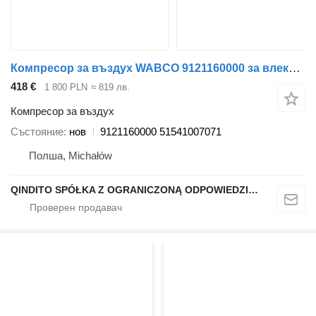
Компресор за въздух WABCO 9121160000 за влекач MAN
418 €
1 800 PLN
≈ 819 лв.
Компресор за въздух
Състояние
нов
9121160000 51541007071
Полша, Michałów
QINDITO SPÓŁKA Z OGRANICZONĄ ODPOWIEDZIALNOŚCIĄ