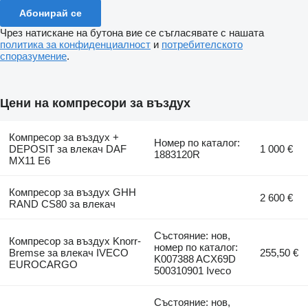
Абонирай се
Чрез натискане на бутона вие се съгласявате с нашата
политика за конфиденциалност
и
потребителското
споразумение
.
Цени на компресори за въздух
Компресор за въздух +
Номер по каталог:
DEPOSIT за влекач DAF
1 000 €
1883120R
MX11 E6
Компресор за въздух GHH
2 600 €
RAND CS80 за влекач
Състояние: нов,
Компресор за въздух Knorr-
номер по каталог:
Bremse за влекач IVECO
255,50 €
K007388 ACX69D
EUROCARGO
500310901 Iveco
Състояние: нов,