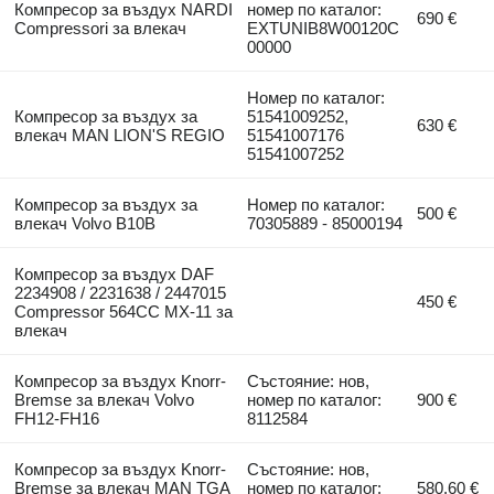
Компресор за въздух NARDI
номер по каталог:
690 €
Compressori за влекач
EXTUNIB8W00120C
00000
Номер по каталог:
Компресор за въздух за
51541009252,
630 €
влекач MAN LION'S REGIO
51541007176
51541007252
Компресор за въздух за
Номер по каталог:
500 €
влекач Volvo B10B
70305889 - 85000194
Компресор за въздух DAF
2234908 / 2231638 / 2447015
450 €
Compressor 564CC MX-11 за
влекач
Компресор за въздух Knorr-
Състояние: нов,
Bremse за влекач Volvo
номер по каталог:
900 €
FH12-FH16
8112584
Компресор за въздух Knorr-
Състояние: нов,
Bremse за влекач MAN TGA
номер по каталог:
580,60 €