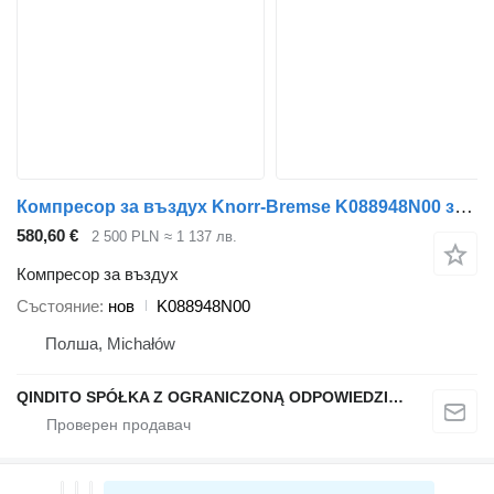
Компресор за въздух Knorr-Bremse K088948N00 за влекач MAN TGA TGS TGX
580,60 €
2 500 PLN
≈ 1 137 лв.
Компресор за въздух
Състояние
нов
K088948N00
Полша, Michałów
QINDITO SPÓŁKA Z OGRANICZONĄ ODPOWIEDZIALNOŚCIĄ