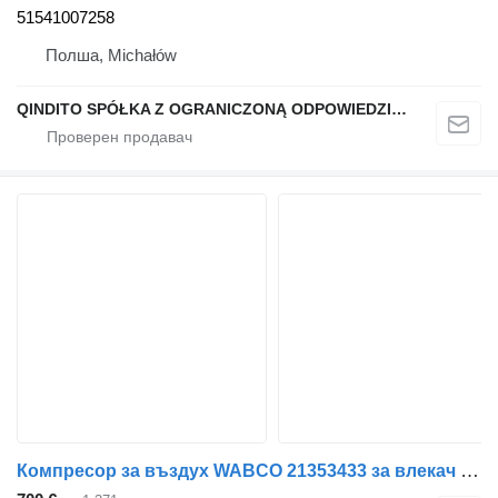
51541007258
Полша, Michałów
QINDITO SPÓŁKA Z OGRANICZONĄ ODPOWIEDZIALNOŚCIĄ
Компресор за въздух WABCO 21353433 за влекач Volvo FH-FM