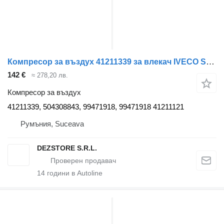
Компресор за въздух 41211339 за влекач IVECO STRALIS
142 €
≈ 278,20 лв.
Компресор за въздух
41211339, 504308843, 99471918, 99471918 41211121
Румъния, Suceava
DEZSTORE S.R.L.
14
години в Autoline