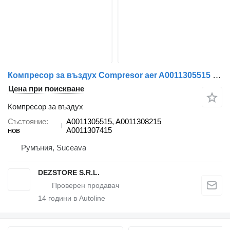
Компресор за въздух Compresor aer A0011305515 за влекач Mercedes-Benz ACTROS MP4
Цена при поискване
Компресор за въздух
Състояние
A0011305515, A0011308215
нов
A0011307415
Румъния, Suceava
DEZSTORE S.R.L.
14
години в Autoline