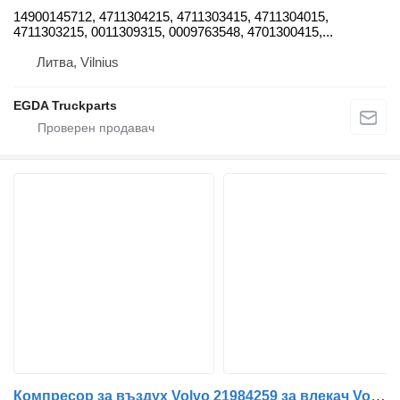
14900145712, 4711304215, 4711303415, 4711304015,
4711303215, 0011309315, 0009763548, 4701300415,...
Литва, Vilnius
EGDA Truckparts
Компресор за въздух Volvo 21984259 за влекач Volvo