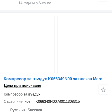
14
години в Autoline
Компресор за въздух K066349N00 за влекач Mercedes-Benz ACTROS MP4
Цена при поискване
Компресор за въздух
Състояние
нов
K066349N00 A0011308315
Румъния, Suceava