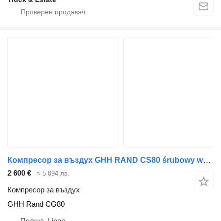
Компресор за въздух GHH RAND CS80 śrubowy wydmuchu screw GHH Rand CG80 за влекач
2 600 €
≈ 5 094 лв.
Компресор за въздух
GHH Rand CG80
Полша, Lipno