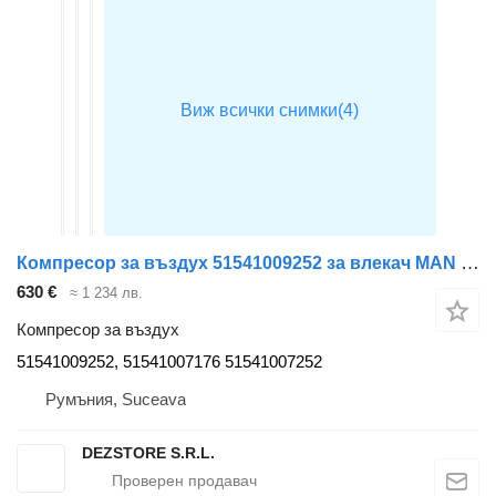
Компресор за въздух 51541009252 за влекач MAN LION'S REGIO
630 €
≈ 1 234 лв.
Компресор за въздух
51541009252, 51541007176 51541007252
Румъния, Suceava
DEZSTORE S.R.L.