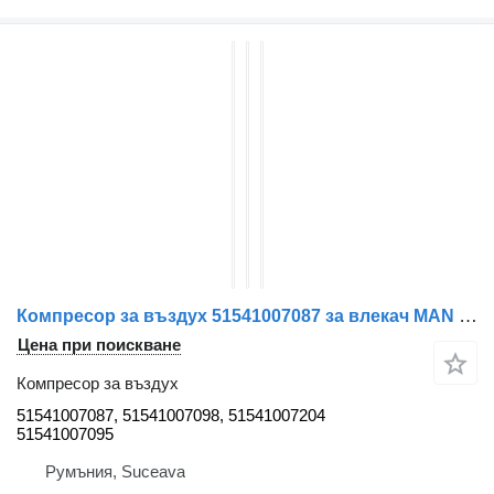
Компресор за въздух 51541007087 за влекач MAN TGA
Цена при поискване
Компресор за въздух
51541007087, 51541007098, 51541007204
51541007095
Румъния, Suceava