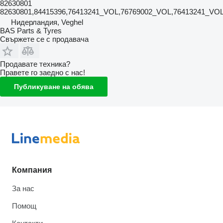
82630801
82630801,84415396,76413241_VOL,76769002_VOL,76413241_V
Нидерландия, Veghel
BAS Parts & Tyres
Свържете се с продавача
Продавате техника?
Правете го заедно с нас!
Публикуване на обява
Компания
За нас
Помощ