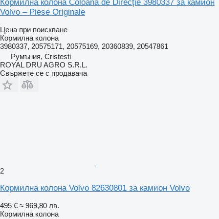
Кормилна колона Coloană de Direcție 3980337 за камион
Volvo – Piese Originale
Цена при поискване
Кормилна колона
3980337, 20575171, 20575169, 20360839, 20547861
Румъния, Cristesti
ROYAL DRU AGRO S.R.L.
Свържете се с продавача
2
Кормилна колона Volvo 82630801 за камион Volvo
495 €
≈ 969,80 лв.
Кормилна колона