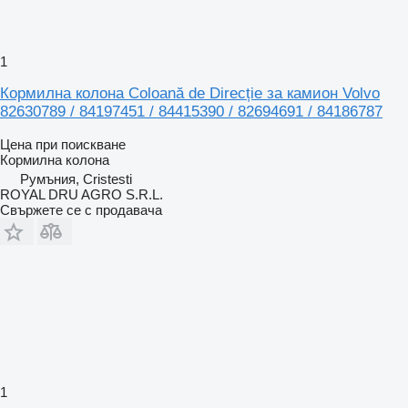
1
Кормилна колона Coloană de Direcție за камион Volvo
82630789 / 84197451 / 84415390 / 82694691 / 84186787
Цена при поискване
Кормилна колона
Румъния, Cristesti
ROYAL DRU AGRO S.R.L.
Свържете се с продавача
1