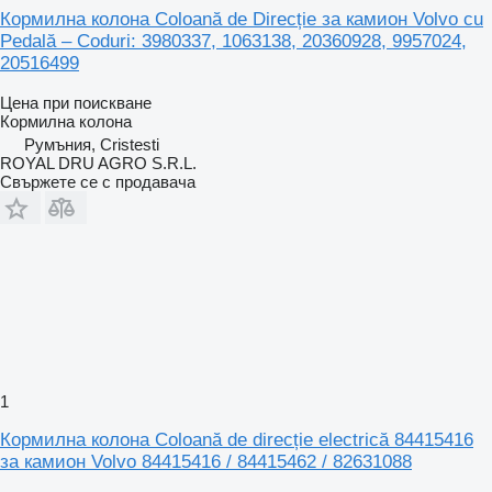
Кормилна колона Coloană de Direcție за камион Volvo cu
Pedală – Coduri: 3980337, 1063138, 20360928, 9957024,
20516499
Цена при поискване
Кормилна колона
Румъния, Cristesti
ROYAL DRU AGRO S.R.L.
Свържете се с продавача
1
Кормилна колона Coloană de direcție electrică 84415416
за камион Volvo 84415416 / 84415462 / 82631088