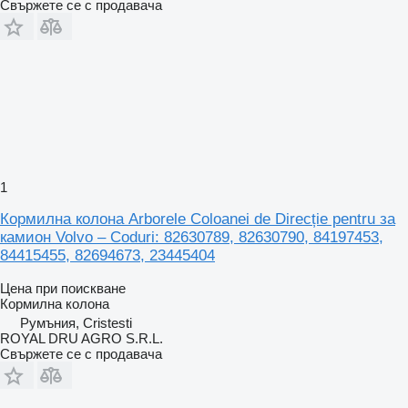
Свържете се с продавача
1
Кормилна колона Arborele Coloanei de Direcție pentru за
камион Volvo – Coduri: 82630789, 82630790, 84197453,
84415455, 82694673, 23445404
Цена при поискване
Кормилна колона
Румъния, Cristesti
ROYAL DRU AGRO S.R.L.
Свържете се с продавача