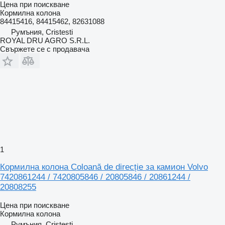
Цена при поискване
Кормилна колона
84415416, 84415462, 82631088
Румъния, Cristesti
ROYAL DRU AGRO S.R.L.
Свържете се с продавача
1
Кормилна колона Coloană de direcție за камион Volvo
7420861244 / 7420805846 / 20805846 / 20861244 /
20808255
Цена при поискване
Кормилна колона
Румъния, Cristesti