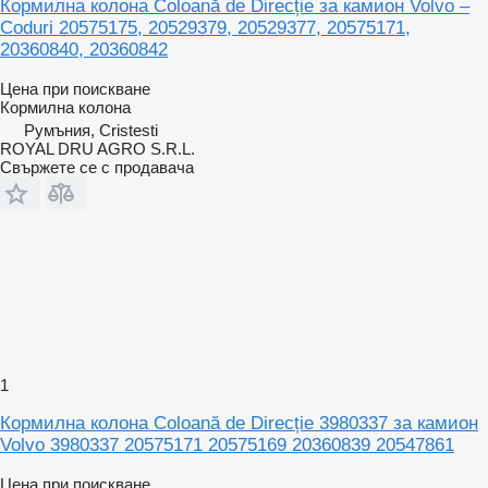
Кормилна колона Coloană de Direcție за камион Volvo –
Coduri 20575175, 20529379, 20529377, 20575171,
20360840, 20360842
Цена при поискване
Кормилна колона
Румъния, Cristesti
ROYAL DRU AGRO S.R.L.
Свържете се с продавача
1
Кормилна колона Coloană de Direcție 3980337 за камион
Volvo 3980337 20575171 20575169 20360839 20547861
Цена при поискване