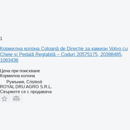
1
Кормилна колона Coloană de Direcție за камион Volvo cu
Cheie și Pedală Reglabilă – Coduri 20575175, 20398485,
1063436
Цена при поискване
Кормилна колона
Румъния, Cristesti
ROYAL DRU AGRO S.R.L.
Свържете се с продавача