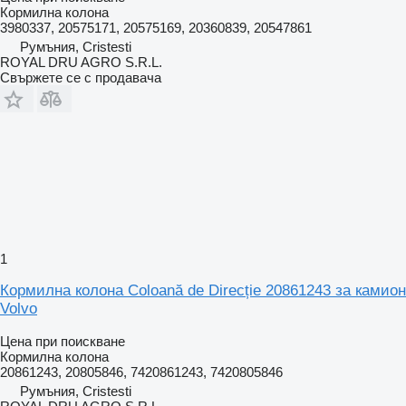
Кормилна колона
3980337, 20575171, 20575169, 20360839, 20547861
Румъния, Cristesti
ROYAL DRU AGRO S.R.L.
Свържете се с продавача
1
Кормилна колона Coloană de Direcție 20861243 за камион
Volvo
Цена при поискване
Кормилна колона
20861243, 20805846, 7420861243, 7420805846
Румъния, Cristesti