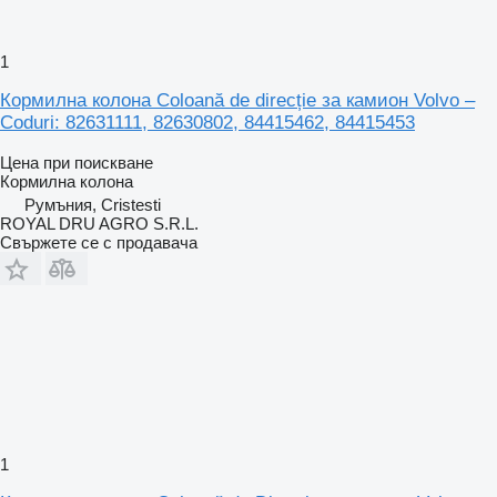
1
Кормилна колона Coloană de direcție за камион Volvo –
Coduri: 82631111, 82630802, 84415462, 84415453
Цена при поискване
Кормилна колона
Румъния, Cristesti
ROYAL DRU AGRO S.R.L.
Свържете се с продавача
1