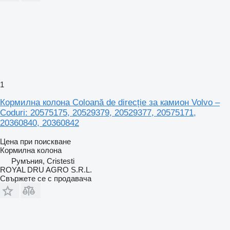
1
Кормилна колона Coloană de direcție за камион Volvo –
Coduri: 20575175, 20529379, 20529377, 20575171,
20360840, 20360842
Цена при поискване
Кормилна колона
Румъния, Cristesti
ROYAL DRU AGRO S.R.L.
Свържете се с продавача