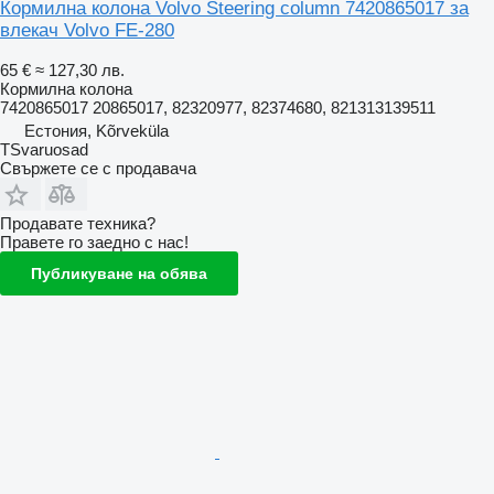
Кормилна колона Volvo Steering column 7420865017 за
влекач Volvo FE-280
65 €
≈ 127,30 лв.
Кормилна колона
7420865017 20865017, 82320977, 82374680, 821313139511
Естония, Kõrveküla
TSvaruosad
Свържете се с продавача
Продавате техника?
Правете го заедно с нас!
Публикуване на обява