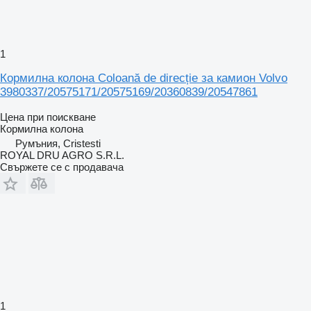
1
Кормилна колона Coloană de direcție за камион Volvo
3980337/20575171/20575169/20360839/20547861
Цена при поискване
Кормилна колона
Румъния, Cristesti
ROYAL DRU AGRO S.R.L.
Свържете се с продавача
1