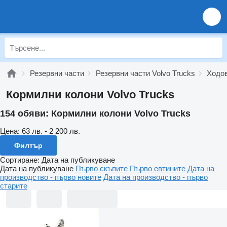
Резервни части
Резервни части Volvo Trucks
Ходов
Кормилни колони Volvo Trucks
154 обяви:
Кормилни колони Volvo Trucks
Цена:
63 лв. - 2 200 лв.
Филтър
Сортиране
:
Дата на публикуване
Дата на публикуване
Първо скъпите
Първо евтините
Дата на
производство - първо новите
Дата на производство - първо
старите