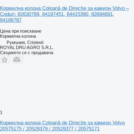
Кормилна колона Coloană de Direcție за камион Volvo –
Coduri: 82630789, 84197451, 84415390, 82694691,
84186787
Цена при поискване
Кормилна колона
Румъния, Cristesti
ROYAL DRU AGRO S.R.L.
Свържете се с продавача
1
Кормилна колона Coloană de Direcție за камион Volvo
20575175 / 20529379 / 20529377 / 20575171