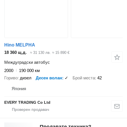
Hino MELPHA
18 360 щ.д.
≈ 31 130 лв.
≈ 15 890 €
Междуградски автобус
2000
190 000 км
Гориво
дизел
Десен волан
✓
Брой места
42
Япония
EVERY TRADING Co Ltd
Продавате техника?