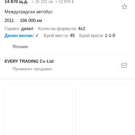
14 870 щ.д.
≈ 25 210 лв.
≈ 12 870 €
Междуградски автобус
2011
166 000 км
Гориво
дизел
Колесна формула
4x2
Десен волан
✓
Брой места
45
Брой врати
1-1-0
Япония
EVERY TRADING Co Ltd