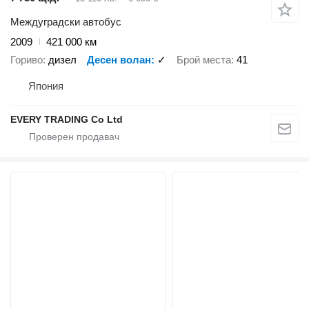
Междуградски автобус
2009
421 000 км
Гориво
дизел
Десен волан
✓
Брой места
41
Япония
EVERY TRADING Co Ltd