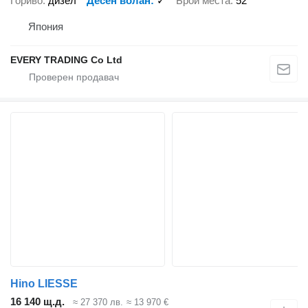
Гориво
дизел
Десен волан
✓
Брой места
52
Япония
EVERY TRADING Co Ltd
Hino LIESSE
16 140 щ.д.
≈ 27 370 лв.
≈ 13 970 €