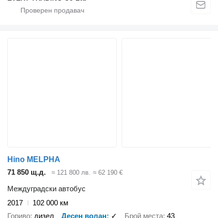
Hino MELPHA
71 850 щ.д.
≈ 121 800 лв.
≈ 62 190 €
Междуградски автобус
2017
102 000 км
Гориво
дизел
Десен волан
✓
Брой места
43