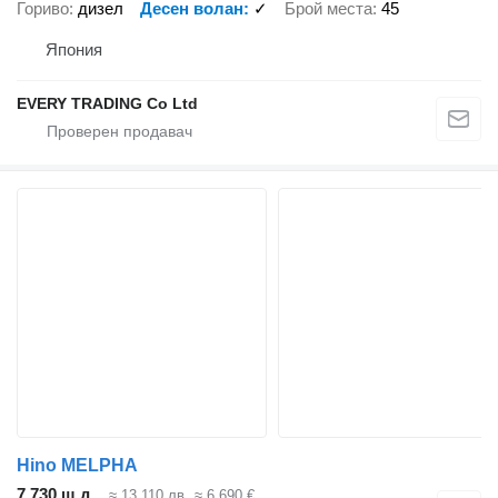
Гориво
дизел
Десен волан
✓
Брой места
45
Япония
EVERY TRADING Co Ltd
Hino MELPHA
7 730 щ.д.
≈ 13 110 лв.
≈ 6 690 €