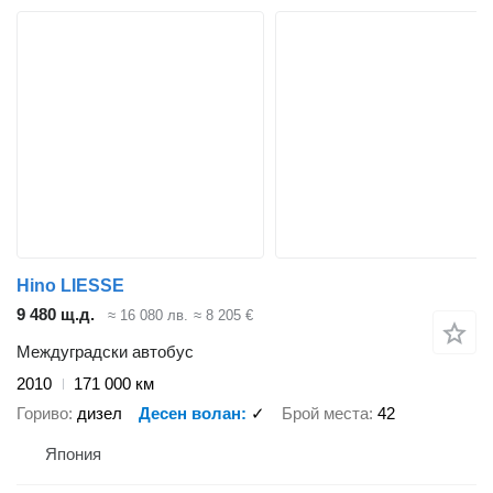
Hino LIESSE
9 480 щ.д.
≈ 16 080 лв.
≈ 8 205 €
Междуградски автобус
2010
171 000 км
Гориво
дизел
Десен волан
✓
Брой места
42
Япония