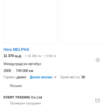
Hino MELPHA
11 370 щ.д.
≈ 19 280 лв.
≈ 9 841 €
Междуградски автобус
2005
749 000 км
Гориво
дизел
Десен волан
✓
Брой места
38
Япония
EVERY TRADING Co Ltd