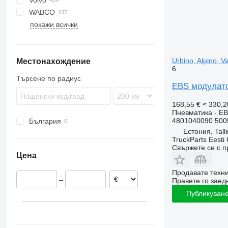
Volvo
Domino
Citaro
Megaliner
L-series
Alpino
Prestij
T-series
WABCO
Evadys
Conecto
Skyliner
Urbino
7700
покажи всички
Karosa
Econic
Starliner
8700
Magelys
Integro
9900
Proway
Intouro
B-series
Urbino, Alpino, 
Местонахождение
Recreo
O-series
G-series
6
Tourino
Търсене по радиус
EBS модулатор
Tourismo
Travego
168,55 €
≈ 330,2
Unimog
Пневматика - E
4801040090 500
България
Zetros
Естония, Tall
TruckParts Eesti
Свържете се с 
Цена
Продавате техн
–
Правете го заедн
Публикуване