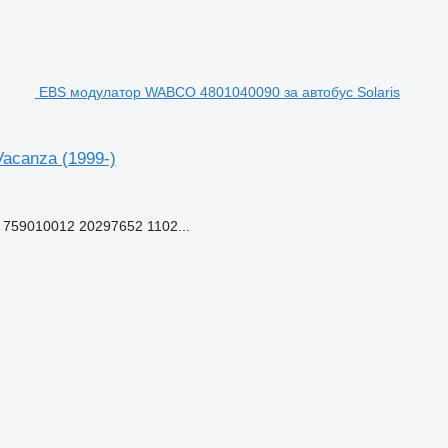
EBS модулатор WABCO 4801040090 за автобус Solaris
acanza (1999-)
759010012 20297652 1102...