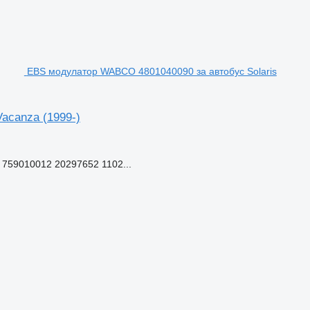
EBS модулатор WABCO 4801040090 за автобус Solaris
acanza (1999-)
759010012 20297652 1102...