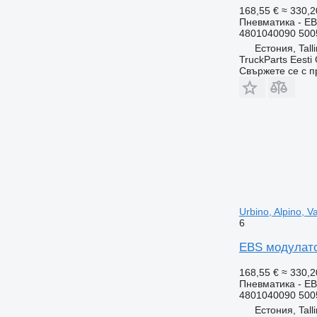
168,55 €
≈ 330,2
Пневматика - E
4801040090 500
Естония, Tall
TruckParts Eesti
Свържете се с 
Urbino, Alpino, 
6
EBS модулатор
168,55 €
≈ 330,2
Пневматика - E
4801040090 500
Естония, Tall