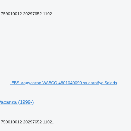
759010012 20297652 1102...
EBS модулатор WABCO 4801040090 за автобус Solaris
acanza (1999-)
759010012 20297652 1102...