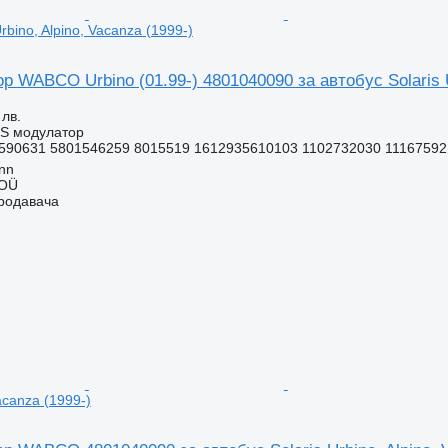
rbino, Alpino, Vacanza (1999-)
 WABCO Urbino (01.99-) 4801040090 за автобус Solaris Ur
 лв.
BS модулатор
590631 5801546259 8015519 1612935610103 1102732030 11167592 
inn
 OÜ
продавача
Vacanza (1999-)