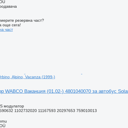
 OÜ
продавача
мерите резервна част?
а още сега!
на част
rbino, Alpino, Vacanza (1999-)
 WABCO Ваканция (01.02-) 4801040070 за автобус Solaris
BS модулатор
590632 1102732020 11167593 20297653 759010013
mmu
 OÜ