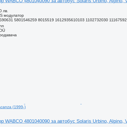
 WABCO 4801040090 за автобус Solaris Urbino, Alpino, V
0 лв.
BS модулатор
590631 5801546259 8015519 1612935610103 1102732030 11167592 
inn
 OÜ
продавача
Vacanza (1999-)
 WABCO 4801040090 за автобус Solaris Urbino, Alpino, V