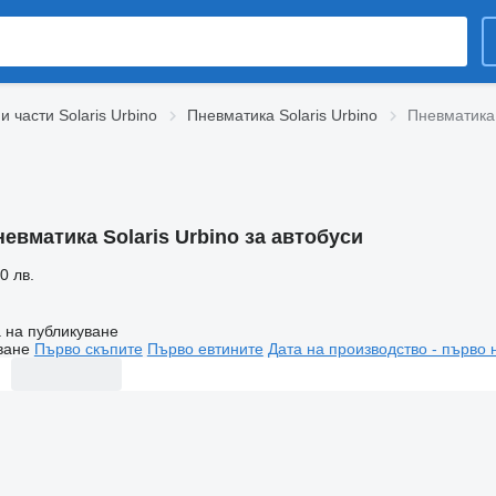
и части Solaris Urbino
Пневматика Solaris Urbino
Пневматика 
евматика Solaris Urbino за автобуси
0 лв.
 на публикуване
ване
Първо скъпите
Първо евтините
Дата на производство - първо 