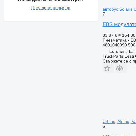
Предложи промяна
автобус Solaris U
7
EBS модулатор
83,87 €
≈ 164,30
Пневматика - E
4801040090 500
Естония, Tall
TruckParts Eesti
Свържете се с 
Urbino, Alpino, 
5