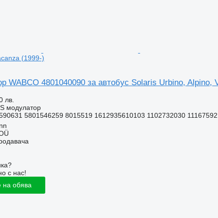
Vacanza (1999-)
 WABCO 4801040090 за автобус Solaris Urbino, Alpino, V
0 лв.
BS модулатор
590631 5801546259 8015519 1612935610103 1102732030 11167592 
inn
 OÜ
продавача
ика?
о с нас!
 на обява