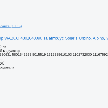
Vacanza (1999-)
 WABCO 4801040090 за автобус Solaris Urbino, Alpino, V
0 лв.
BS модулатор
590631 5801546259 8015519 1612935610103 1102732030 11167592 
inn
 OÜ
продавача