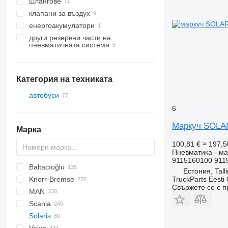
шлангове
клапани за въздух
енергоакумулатори
други резервни части на
пневматичната система
Категория на техниката
автобуси
6
Маркуч SOLARI
Марка
100,81 €
≈ 197,5
Пневматика - ма
9115160100 911
Baltacıoğlu
Естония, Tall
TruckParts Eesti
Knorr-Bremse
Futura
SB
Crossway
Axer
Свържете се с 
MAN
Eurorider
Citelis
Scania
Crossway
A-series
Actros
Cityliner
Solaris
Daily
Lion's series
Axor
Jetliner
K-series