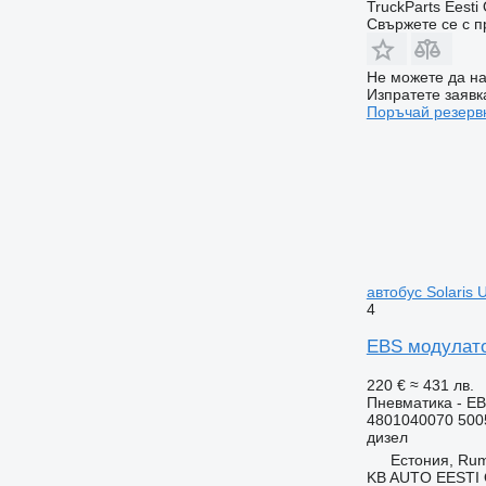
TruckParts Eesti
Свържете се с 
Не можете да на
Изпратете заявк
Поръчай резерв
автобус Solaris U
4
EBS модулатор
220 €
≈ 431 лв.
Пневматика - E
4801040070 500
дизел
Естония, Ru
KB AUTO EESTI