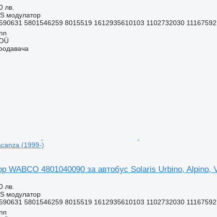
0 лв.
BS модулатор
590631 5801546259 8015519 1612935610103 1102732030 11167592 
inn
 OÜ
продавача
Vacanza (1999-)
 WABCO 4801040090 за автобус Solaris Urbino, Alpino, V
0 лв.
BS модулатор
590631 5801546259 8015519 1612935610103 1102732030 11167592 
inn