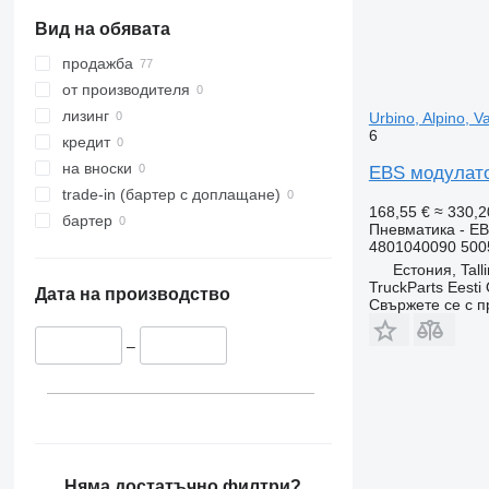
Вид на обявата
продажба
от производителя
лизинг
Urbino, Alpino, 
6
кредит
на вноски
EBS модулатор
trade-in (бартер с доплащане)
168,55 €
≈ 330,2
бартер
Пневматика - E
4801040090 500
Естония, Tall
TruckParts Eesti
Дата на производство
Свържете се с 
–
Няма достатъчно филтри?