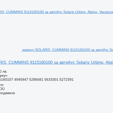
маркуч SOLARIS, CUMMINS 9115160100 за автобус Solar
S, CUMMINS 9115160100 за автобус Solaris Urbino, Alpin
0 лв.
ркуч
5160107 4945947 5286681 5633301 5272391
inn
 OÜ
продавача