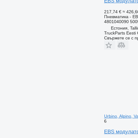
EBS модулатор
217,74 €
≈ 426,6
Пневматика - E
4801040090 500
Естония, Tall
TruckParts Eesti
Свържете се с 
Urbino, Alpino, 
6
EBS модулатор