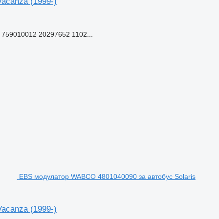
acanza (1999-)
759010012 20297652 1102...
EBS модулатор WABCO 4801040090 за автобус Solaris
acanza (1999-)