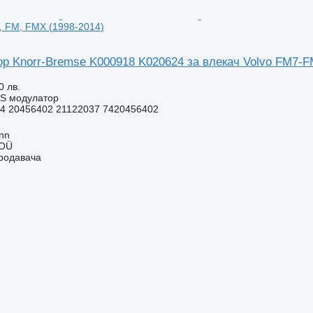
, FM, FMX (1998-2014)
р Knorr-Bremse K000918 K020624 за влекач Volvo FM7-F
0 лв.
BS модулатор
4 20456402 21122037 7420456402
inn
 OÜ
продавача