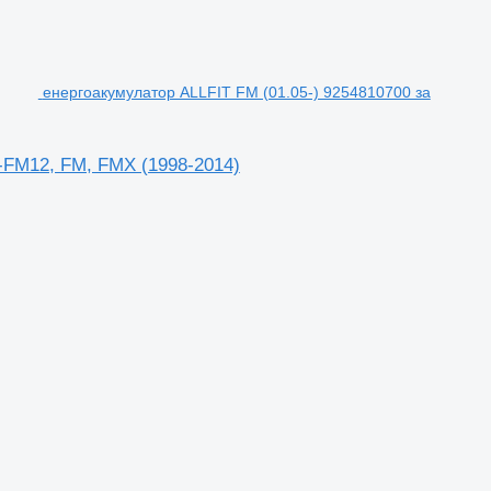
енергоакумулатор ALLFIT FM (01.05-) 9254810700 за
-FM12, FM, FMX (1998-2014)