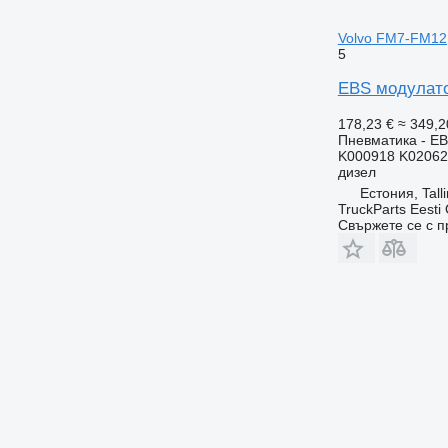
Volvo FM7-FM12
5
EBS модулато
178,23 €
≈ 349,2
Пневматика - E
K000918 K02062
дизел
Естония, Tall
TruckParts Eesti
Свържете се с 