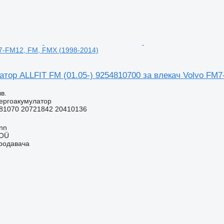
7-FM12, FM, FMX (1998-2014)
тор ALLFIT FM (01.05-) 9254810700 за влекач Volvo FM7
в.
ергоакумулатор
81070 20721842 20410136
inn
 OÜ
продавача