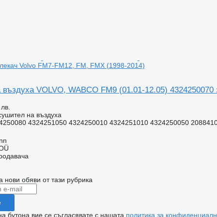
лекач Volvo FM7-FM12, FM, FMX (1998-2014)
 въздуха VOLVO, WABCO FM9 (01.01-12.05) 4324250070 з
 лв.
сушител на въздуха
4250080 4324251050 4324250010 4324251010 4324250050 20884103
inn
 OÜ
продавача
а нови обяви от тази рубрика
е
на бутона вие се съгласявате с нашата
политика за конфиденциалн