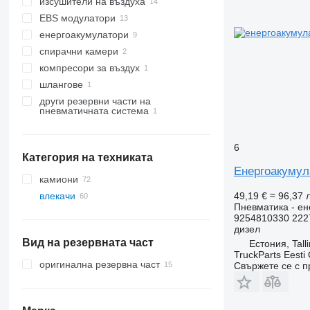
изсушители на въздуха
EBS модулатори
енергоакумулатори
спирачни камери
компресори за въздух
шлангове
други резервни части на
пневматичната система
6
Категория на техниката
Енергоакумул
камиони
49,19 €
≈ 96,37 л
влекачи
Пневматика - ен
9254810330 222
дизел
Вид на резервната част
Естония, Tall
TruckParts Eesti
оригинална резервна част
Свържете се с 