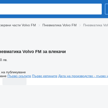
зервни части Volvo FM
Пневматика Volvo FM
Пневматика Vol
невматика Volvo FM за влекачи
0 лв.
 на публикуване
ване
Първо скъпите
Първо евтините
Дата на производство - първо 