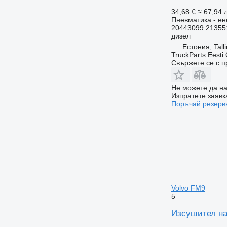
34,68 €
≈ 67,94 л
Пневматика - ен
20443099 21355
дизел
Естония, Tall
TruckParts Eesti
Свържете се с 
Не можете да на
Изпратете заявк
Поръчай резерв
Volvo FM9
5
Изсушител на 