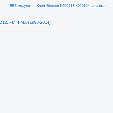
EBS модулатор Knorr-Bremse K000918 K020624 за влекач
M12, FM, FMX (1998-2014)