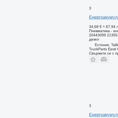
3
Енергоакумула
34,68 €
≈ 67,94 л
Пневматика - ен
20443099 21355
дизел
Естония, Tall
TruckParts Eesti
Свържете се с 
3
Енергоакумула