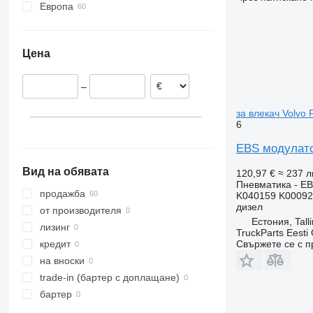
Европа
FH 500
FL240
FM12
Естония
FL 280
FM13
Литва
Цена
Полша
–
за влекач Volvo
6
EBS модулато
Вид на обявата
120,97 €
≈ 237 л
Пневматика - E
продажба
K040159 K00092
дизел
от производителя
Естония, Tall
лизинг
TruckParts Eesti
Свържете се с 
кредит
на вноски
trade-in (бартер с доплащане)
бартер