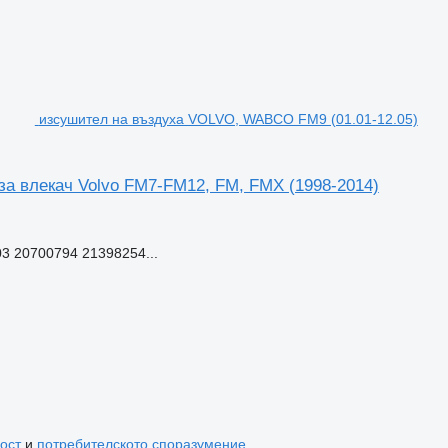
изсушител на въздуха VOLVO, WABCO FM9 (01.01-12.05)
а влекач Volvo FM7-FM12, FM, FMX (1998-2014)
 20700794 21398254...
ост
и
потребителското споразумение
.