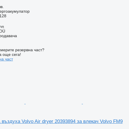
в.
ергоакумулатор
128
inn
 OÜ
продавача
мерите резервна част?
а още сега!
на част
въздуха Volvo Air dryer 20393894 за влекач Volvo FM9