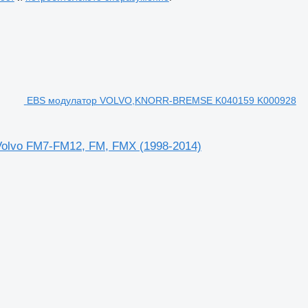
EBS модулатор VOLVO,KNORR-BREMSE K040159 K000928
lvo FM7-FM12, FM, FMX (1998-2014)