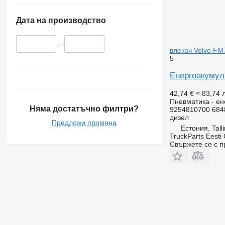
Дата на производство
–
влекач Volvo FM
5
Енергоакумула
42,74 €
≈ 83,74 л
Пневматика - ен
Няма достатъчно филтри?
9254810700 684
дизел
Предложи промяна
Естония, Tall
TruckParts Eesti
Свържете се с 