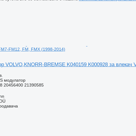
 FM7-FM12, FM, FMX (1998-2014)
р VOLVO,KNORR-BREMSE K040159 K000928 за влекач Vo
в.
BS модулатор
8 20456400 21390585
inn
 OÜ
продавача