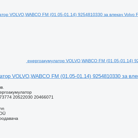
енергоакумулатор VOLVO,WABCO FM (01.05-01.14) 92
атор VOLVO,WABCO FM (01.05-01.14) 9254810330 за влек
в.
ергоакумулатор
73774 20522030 20466071
inn
 OÜ
продавача