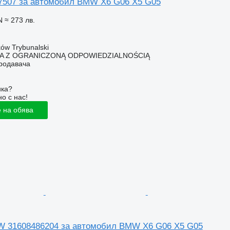
7507 за автомобил BMW X6 G06 X5 G05
N
≈ 273 лв.
ów Trybunalski
KA Z OGRANICZONĄ ODPOWIEDZIALNOŚCIĄ
продавача
ика?
о с нас!
 на обява
 31608486204 за автомобил BMW X6 G06 X5 G05