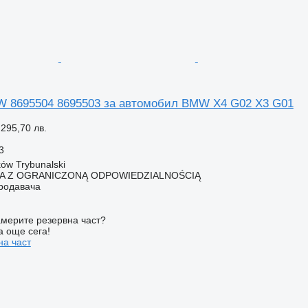
 8695504 8695503 за автомобил BMW X4 G02 X3 G01
 295,70 лв.
3
ów Trybunalski
KA Z OGRANICZONĄ ODPOWIEDZIALNOŚCIĄ
продавача
мерите резервна част?
а още сега!
на част