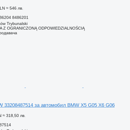
PLN
≈ 546 лв.
86204 8486201
ów Trybunalski
KA Z OGRANICZONĄ ODPOWIEDZIALNOŚCIĄ
продавача
 33208487514 за автомобил BMW X5 G05 X6 G06
N
≈ 318,50 лв.
87514