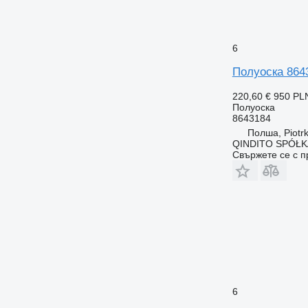
6
Полуоска 864
220,60 €
950 PL
Полуоска
8643184
Полша, Piotrk
QINDITO SPÓŁ
Свържете се с 
6