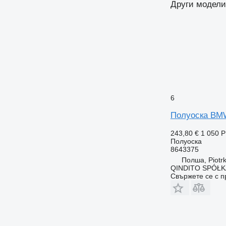
Други модели
6
Полуоска BMW
243,80 €
1 050 
Полуоска
8643375
Полша, Piotrk
QINDITO SPÓŁ
Свържете се с 