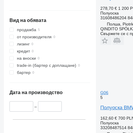
278,70 €
1 200 
Полуоска
31608486204 84
Вид на обявата
Полша, Piotrk
QINDITO SPÓŁ
продажба
Свържете се с 
от производителя
лизинг
кредит
на вноски
trade-in (бартер с доплащане)
бартер
Дата на производство
G06
5
–
Полуоска BMW
162,60 €
700 PL
Полуоска
33208487514 84