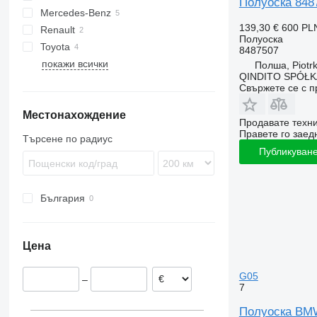
Полуоска 848
Mercedes-Benz
Daily
Grand Cherokee
Sportage
X3
139,30 €
600 PL
Renault
A-Class
X4
Полуоска
Toyota
Actros
Mascott
X5
8487507
покажи всички
Sprinter
Crafter
Octavia
X6
Полша, Piotrk
QINDITO SPÓŁ
Touareg
X7
Свържете се с 
Местонахождение
Продавате техн
Правете го заедн
Търсене по радиус
Публикуване
България
Цена
G05
–
7
Полуоска BMW