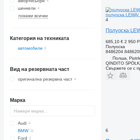
амортисьори
шенкели
полуоска LEWA/
покажи всички
4
Полуоска LEW
Категория на техниката
685,10 €
2 950 
Полуоска
автомобили
8486204 848620
Полша, Piotrk
QINDITO SPÓŁ
Свържете се с 
Вид на резервната част
оригинална резервна част
Марка
Audi
6
BMW
A-series
Ford
Q-series
X-Series
Silverado
C-series