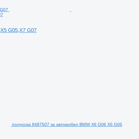
07
,X5 G05,X7 G07
полуоска 8487507 за автомобил BMW X6 G06 X5 G05