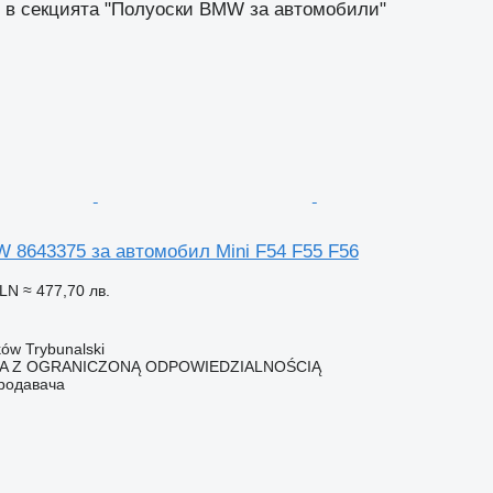
 в секцията "Полуоски BMW за автомобили"
 8643375 за автомобил Mini F54 F55 F56
PLN
≈ 477,70 лв.
ów Trybunalski
KA Z OGRANICZONĄ ODPOWIEDZIALNOŚCIĄ
продавача