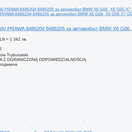
 PRAWA 8486204 8486205 за автомобил BMW X6 G06 ,X5 G05,X7 G
A/ PRAWA 8486204 8486205 за автомобил BMW X6 G06 
PLN
≈ 1 342 лв.
5
ów Trybunalski
KA Z OGRANICZONĄ ODPOWIEDZIALNOŚCIĄ
продавача