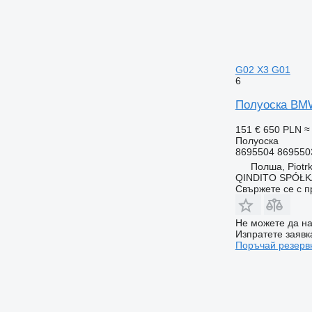
G02 X3 G01
6
Полуоска BMW
151 €
650 PLN
≈
Полуоска
8695504 869550
Полша, Piotrk
QINDITO SPÓŁ
Свържете се с 
Не можете да на
Изпратете заявк
Поръчай резерв