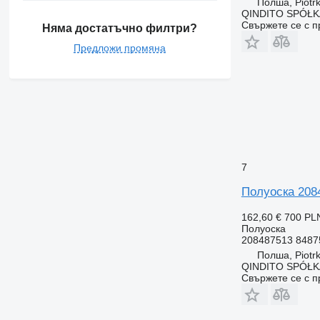
Полша, Piotrk
QINDITO SPÓŁ
Свържете се с 
Няма достатъчно филтри?
Предложи промяна
7
Полуоска 208
162,60 €
700 PL
Полуоска
208487513 8487
Полша, Piotrk
QINDITO SPÓŁ
Свържете се с 