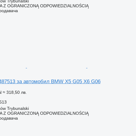
ów Trybunalski
KA Z OGRANICZONĄ ODPOWIEDZIALNOŚCIĄ
продавача
487513 за автомобил BMW X5 G05 X6 G06
N
≈ 318,50 лв.
513
ów Trybunalski
KA Z OGRANICZONĄ ODPOWIEDZIALNOŚCIĄ
продавача