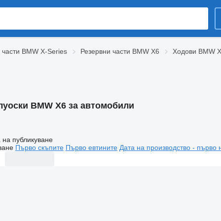
 части BMW X-Series
Резервни части BMW X6
Ходови BMW 
луоски BMW X6 за автомобили
 на публикуване
ване
Първо скъпите
Първо евтините
Дата на производство - първо 