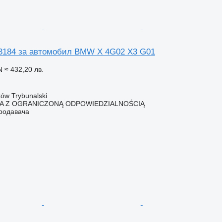
3184 за автомобил BMW X 4G02 X3 G01
N
≈ 432,20 лв.
ów Trybunalski
KA Z OGRANICZONĄ ODPOWIEDZIALNOŚCIĄ
продавача