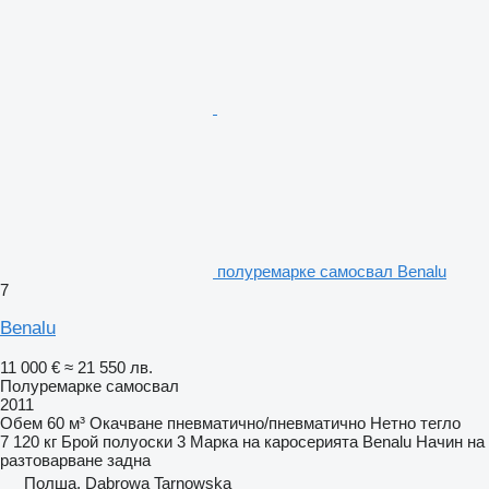
полуремарке самосвал Benalu
7
Benalu
11 000 €
≈ 21 550 лв.
Полуремарке самосвал
2011
Обем
60 м³
Окачване
пневматично/пневматично
Нетно тегло
7 120 кг
Брой полуоски
3
Марка на каросерията
Benalu
Начин на
разтоварване
задна
Полша, Dąbrowa Tarnowska