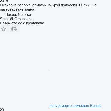
2018
Окачване
ресор/пневматично
Брой полуоски
3
Начин на
разтоварване
задна
Чехия, Netolice
ŠIndelář Group s.r.o.
Свържете се с продавача
полуремарке самосвал Benalu
23