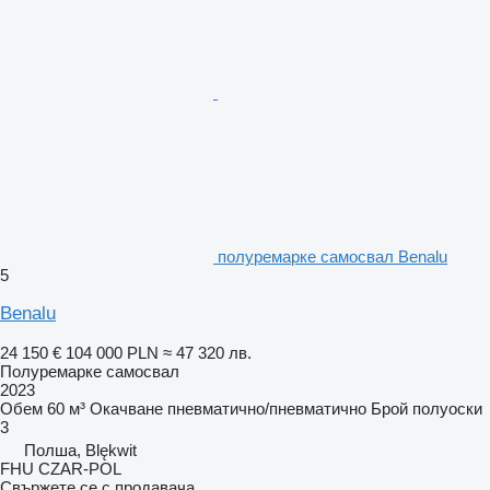
полуремарке самосвал Benalu
5
Benalu
24 150 €
104 000 PLN
≈ 47 320 лв.
Полуремарке самосвал
2023
Обем
60 м³
Окачване
пневматично/пневматично
Брой полуоски
3
Полша, Blękwit
FHU CZAR-POL
Свържете се с продавача