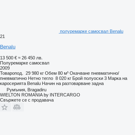
полуремарке самосвал Benalu
21
Benalu
13 500 €
≈ 26 450 лв.
Полуремарке самосвал
2009
Товаропод.
29 980 кг
Обем
80 м³
Окачване
пневматично/
пневматично
Нетно тегло
8 020 кг
Брой полуоски
3
Марка на
каросерията
Benalu
Начин на разтоварване
задна
Румъния, Bragadiru
WIELTON ROMANIA by INTERCARGO
Свържете се с продавача