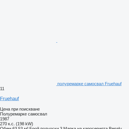
полуремарке самосвал Fruehauf
11
Fruehauf
Цена при поискване
Полуремарке самосвал
1987
270 к.с. (198 kW)
Обем
63,53 м³
Брой полуоски
3
Марка на каросерията
Benalu