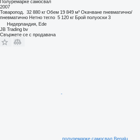
Полуремарке самосвал
2007
Товаропод.
32 880 кг
Обем
19 849 м³
Окачване
пневматично/
пневматично
Нетно тегло
5 120 кг
Брой полуоски
3
Нидерландия, Ede
JB Trading bv
Свържете се с продавача
полуремарке самосвал Benalu