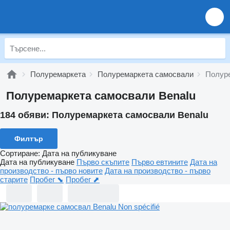
Полуремаркета
Полуремаркета самосвали
Полуре
Полуремаркета самосвали Benalu
184 обяви:
Полуремаркета самосвали Benalu
Филтър
Сортиране
:
Дата на публикуване
Дата на публикуване
Първо скъпите
Първо евтините
Дата на
производство - първо новите
Дата на производство - първо
старите
Пробег ⬊
Пробег ⬈