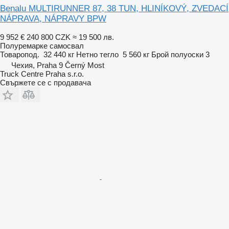
Benalu MULTIRUNNER 87, 38 TUN, HLINÍKOVÝ, ZVEDACÍ
NÁPRAVA, NÁPRAVY BPW
9 952 €
240 800 CZK
≈ 19 500 лв.
Полуремарке самосвал
Товаропод.
32 440 кг
Нетно тегло
5 560 кг
Брой полуоски
3
Чехия, Praha 9 Černý Most
Truck Centre Praha s.r.o.
Свържете се с продавача