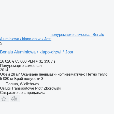
полуремарке самосвал Benalu
Aluminiowa / klapo-drzwi / Jost
5
Benalu Aluminiowa / klapo-drzwi / Jost
16 020 €
69 000 PLN
≈ 31 390 лв.
Полуремарке самосвал
2014
Обем
28 м³
Окачване
пневматично/пневматично
Нетно тегло
5 080 кг
Брой полуоски
3
Полша, Wielichowo
Usługi Transportowe Piotr Zborowski
Свържете се с продавача