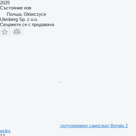
2025
Състояние
нов
Полша, Główczyce
Ulenberg Sp. z o.o.
Свържете се с продавача
полуремарке самосвал Benalu 2
axles
13