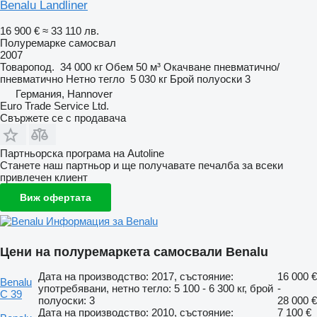
Benalu Landliner
16 900 €
≈ 33 110 лв.
Полуремарке самосвал
2007
Товаропод.
34 000 кг
Обем
50 м³
Окачване
пневматично/
пневматично
Нетно тегло
5 030 кг
Брой полуоски
3
Германия, Hannover
Euro Trade Service Ltd.
Свържете се с продавача
Партньорска програма на Autoline
Станете наш партньор и ще получавате печалба за всеки
привлечен клиент
Виж офертата
Информация за Benalu
Цени на полуремаркета самосвали Benalu
Дата на производство: 2017, състояние:
16 000 €
Benalu
употребявани, нетно тегло: 5 100 - 6 300 кг, брой
-
C 39
полуоски: 3
28 000 €
Дата на производство: 2010, състояние:
7 100 €