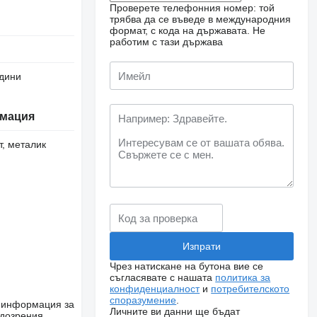
Проверете телефонния номер: той
трябва да се въведе в международния
формат, с кода на държавата.
Не
работим с тази държава
одини
мация
т, металик
Чрез натискане на бутона вие се
съгласявате с нашата
политика за
конфиденциалност
и
потребителското
споразумение
.
е информация за
Личните ви данни ще бъдат
одозрения,