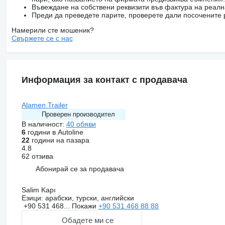
Въвеждане на собствени реквизити във фактура на реал
Преди да преведете парите, проверете дали посочените 
Намерили сте мошеник?
Свържете се с нас
Информация за контакт с продавача
Alamen Trailer
Проверен производител
В наличност:
40 обяви
6
години в Autoline
22
години на пазара
4.8
62 отзива
Абонирай се за продавача
Salim Kapı
Езици:
арабски, турски, английски
+90 531 468...
Покажи
+90 531 468 88 88
Обадете ми се