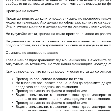
съобщете ни за това за допълнителен контрол с помощта на ф
Проверка на цената
Преди да решите да купите нещо, внимателно проверете няколк
модел на техниката. Ако цената на офертата, която сте си хар
Значителната разлика в цената може да означава скрити дефе
Не купувайте стоки, цената на които прекалено много се разли
Не давайте съгласие за съмнителни залози и авансово плащане 
подробностите, искайте допълнителни снимки и документи на т
Съмнително авансово плащане
Това е най-разпространеният вид мошеничество. Нечестните пр
закупуване на техниката. По този начин мошениците могат да с
Към разновидностите на това мошеничество могат да се отнася
Превод на авансовото плащане по карта
Не внасяйте авансовото плащане без да оформите докум
продавача той предизвиква съмнения.
Превод по сметка на фирма с подобно име
Бъдете внимателни, мошениците могат да се маскират ка
пари, ако названието на фирмата предизвиква съмнения.
Превод по сметка на фирма с подобно име
Бъдете внимателни, мошениците могат да се маскират ка
пари, ако названието на фирмата предизвиква съмнения.