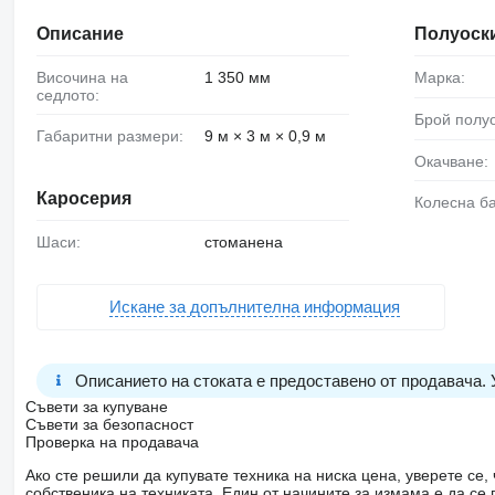
Описание
Полуоск
Височина на
1 350 мм
Марка:
седлото:
Брой полу
Габаритни размери:
9 м × 3 м × 0,9 м
Окачване:
Каросерия
Колесна б
Шаси:
стоманена
Искане за допълнителна информация
Описанието на стоката е предоставено от продавача.
Съвети за купуване
Съвети за безопасност
Проверка на продавача
Ако сте решили да купувате техника на ниска цена, уверете с
собственика на техниката. Един от начините за измама е да с