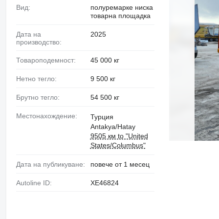
Вид:
полуремарке ниска
товарна площадка
Дата на
2025
производство:
Товароподемност:
45 000 кг
Нетно тегло:
9 500 кг
Брутно тегло:
54 500 кг
Местонахождение:
Турция
Antakya/Hatay
9505 км to "United
States/Columbus"
Дата на публикуване:
повече от 1 месец
Autoline ID:
XE46824