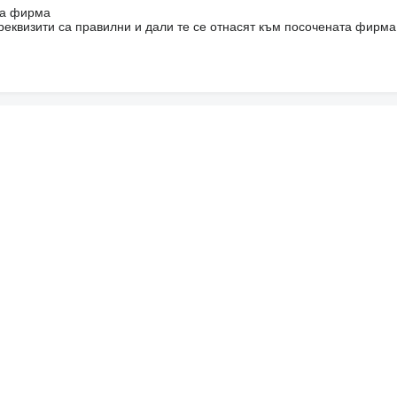
на фирма
реквизити са правилни и дали те се отнасят към посочената фирма