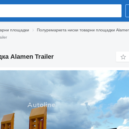
варни площадки
Полуремаркета ниски товарни площадки Alamen 
iler
а Alamen Trailer