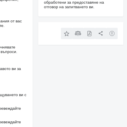
обработени за предоставяне на
отговор на запитването ви.
ания от вас
те.
очнявате
 въпроси.
авото ви за
щуването ви с
превеждайте
превеждайте