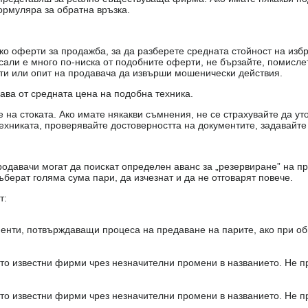
ормуляра за обратна връзка.
о оферти за продажба, за да разберете средната стойност на избр
есали е много по-ниска от подобните оферти, не бързайте, помисле
кти или опит на продавача да извърши мошенически действия.
чава от средната цена на подобна техника.
на стоката. Ако имате някакви съмнения, не се страхувайте да ут
ехниката, проверявайте достоверността на документите, задавайте
одавачи могат да поискат определен аванс за „резервиране” на пр
ъберат голяма сума пари, да изчезнат и да не отговарят повече.
т:
енти, потвърждаващи процеса на предаване на парите, ако при об
то известни фирми чрез незначителни промени в названието. Не 
то известни фирми чрез незначителни промени в названието. Не 