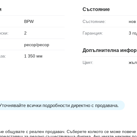
и
Състояние
BPW
Състояние:
нов
оски:
2
Гаранция:
3 г
ресор/ресор
Допълнителна инфор
аза:
1 350 мм
Цвят:
жъл
 Уточнявайте всички подробности директно с продавача.
е, че общувате с реален продавач. Съберете колкото се може повеч
е представяш за реално съществуваща фирма. Ако имате някакви п