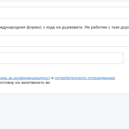
еждународния формат, с кода на държавата.
Не работим с тази дър
тика за конфиденциалност
и
потребителското споразумение
.
тговор на запитването ви.