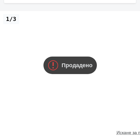
1/3
Продадено
Искане за 