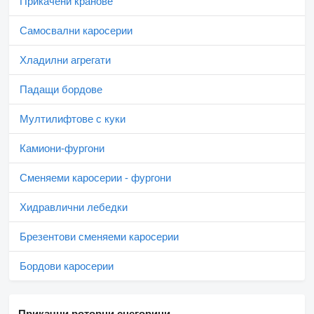
Прикачени кранове
Самосвални каросерии
Хладилни агрегати
Падащи бордове
Мултилифтове с куки
Камиони-фургони
Сменяеми каросерии - фургони
Хидравлични лебедки
Брезентови сменяеми каросерии
Бордови каросерии
Прикачни роторни снегорини