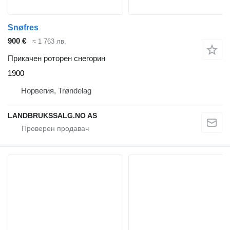
Snøfres
900 €
≈ 1 763 лв.
Прикачен роторен снегорин
1900
Норвегия, Trøndelag
LANDBRUKSSALG.NO AS