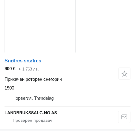
Snøfres snøfres
900 €
≈ 1 763 лв.
Прикачен роторен снегорин
1900
Норвегия, Trøndelag
LANDBRUKSSALG.NO AS