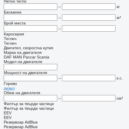
Нетно тегло
–
кг
Багажник
–
м³
Брой места
–
Каросерия
Теглич
Теглич
Двигател, скоростна кутия
Марка на двигателя
DAF
MAN
Paccar
Scania
Модел на двигателя
Мощност на двигателя
–
к.с.
Гориво
дизел
Обем на двигателя
–
см³
Филтър за твърди частици
Филтър за твърди частици
EEV
EEV
Резервоар AdBlue
Резервоар AdBlue