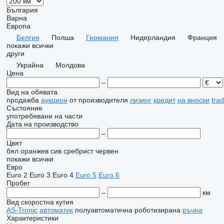
България
Варна
Европа
Белгия
Полша
Германия
Нидерландия
Франция
покажи всички
други
Украйна
Молдова
Цена
–
Вид на обявата
продажба
аукцион
от производителя
лизинг
кредит
на вноски
tra
Състояние
употребявани
на части
Дата на производство
–
Цвят
бял
оранжев
сив
сребрист
червен
покажи всички
Евро
Euro 2
Euro 3
Euro 4
Euro 5
Euro 6
Пробег
–
км
Вид скоростна кутия
AS-Tronic
автоматик
полуавтоматична
роботизирана
ръчна
Характеристики