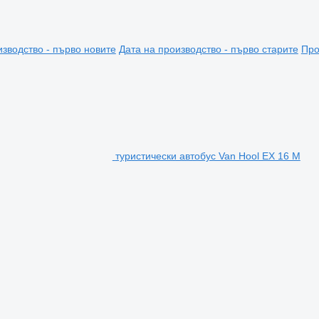
изводство - първо новите
Дата на производство - първо старите
Про
туристически автобус Van Hool EX 16 M