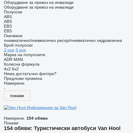
Оборудване за превоз на инвалиди
Оборудване за превоз на инвалиди
Полуоски
ABS
ABS
EBS
EBS
Окачване
пневматично/пневматично
ресор/пневматично
хидравлична
Брой полуоски
2 оси
3 оси
Марка на полуоските
ADR
MAN
Колесна формула
4x2
6x2
Няма достатъчно филтри?
Предложи промяна
Намерени:
-
покажи
Информация за Van Hool
Намерени:
154 обяви
Покажи
154 обяви:
Туристически автобуси Van Hool