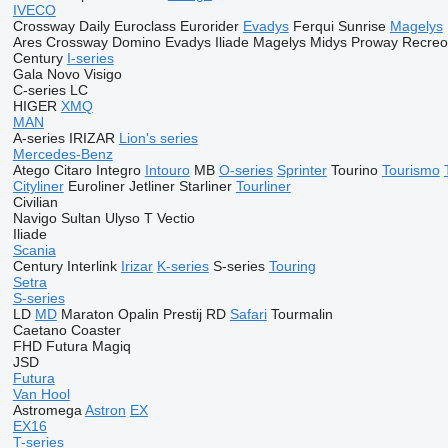
IVECO
Crossway
Daily
Euroclass
Eurorider
Evadys
Ferqui Sunrise
Magelys
Ares
Crossway
Domino
Evadys
Iliade
Magelys
Midys
Proway
Recreo
Century
I-series
Gala
Novo
Visigo
C-series
LC
HIGER
XMQ
MAN
A-series
IRIZAR
Lion's series
Mercedes-Benz
Atego
Citaro
Integro
Intouro
MB
O-series
Sprinter
Tourino
Tourismo
Cityliner
Euroliner
Jetliner
Starliner
Tourliner
Civilian
Navigo
Sultan
Ulyso T
Vectio
Iliade
Scania
Century
Interlink
Irizar
K-series
S-series
Touring
Setra
S-series
LD
MD
Maraton
Opalin
Prestij
RD
Safari
Tourmalin
Caetano
Coaster
FHD
Futura
Magiq
JSD
Futura
Van Hool
Astromega
Astron
EX
EX16
T-series