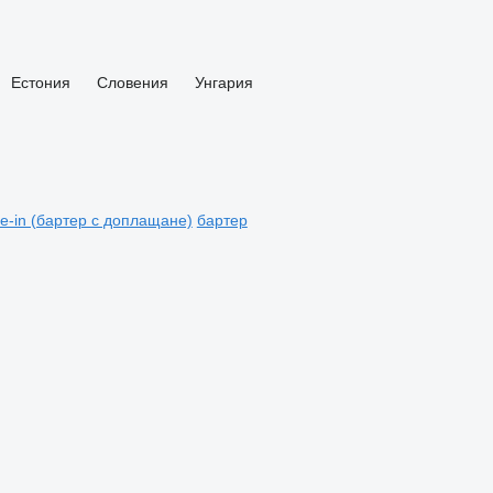
Естония
Словения
Унгария
de-in (бартер с доплащане)
бартер