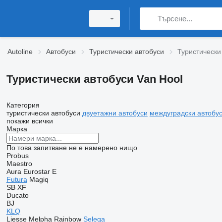
Autoline
Автобуси
Туристически автобуси
Туристически
Туристически автобуси Van Hool
Категория
туристически автобуси
двуетажни автобуси
междуградски автобу
покажи всички
Марка
По това запитване не е намерено нищо
Probus
Maestro
Aura
Eurostar E
Futura
Magiq
SB
XF
Ducato
BJ
KLQ
Liesse
Melpha
Rainbow
Selega