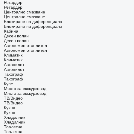
Ретардер
Ретардер
Централно смазване
Централно смазване
Блокиране на диференциала
Блокиране на диференциала
Кабина
Десен волан
Десен волан
Автономен отоплител
Автономен отоплител
Климатик
Климатик
Автопилот
Автопилот
Тахограф
Тахограф
Купе
Място за екскурзовод
Място за екскурзовод
ТВ/Видео
ТВ/Видео
Кухня
Кухня
Хладилник
Хладилник
Тоалетна
Тоалетна