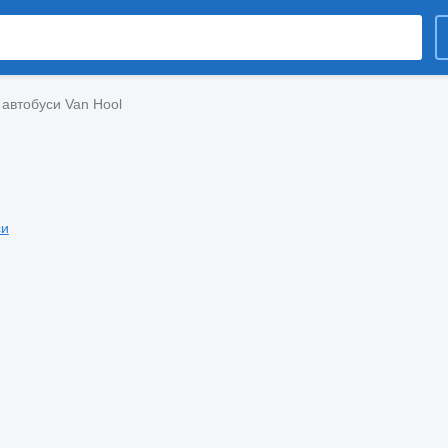
 автобуси Van Hool
си