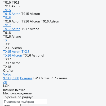
T815
T911
T911 Alicron
T915
T915 Acron
T915 Alicron
T916
T916 Acron
T916 Alicron
T916 Astron
T917
T917 Acron
T917 Altano
T918
T918 Altano
TX
TX11
TX11 Alicron
TX15 Acron
TX16
TX16 Alicron
TX16 Astronef
TX17
TX17 Acron
TX18
Crafter
Volvo
9700
9900
B-series
BM
Carrus
PL
S-series
ZK
LCK
покажи всички
Местонахождение
Търсене по радиус