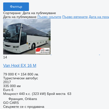
Филтър
Сортиране
:
Дата на публикуване
Дата на публикуване
Първо скъпите
Първо евтините
Дата на про
14
Van Hool EX 16 M
79 000 €
≈ 154 800 лв.
Туристически автобус
2017
335 000 км
Euro 6
Мощност
440 к.с. (323 kW)
Брой места
63
Франция, Orléans
GO CARS
Свържете се с продавача