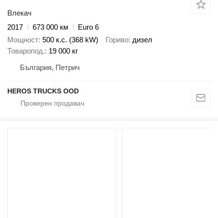
Влекач
2017
673 000 км
Euro 6
Мощност
500 к.с. (368 kW)
Гориво
дизел
Товаропод.
19 000 кг
България, Петрич
HEROS TRUCKS OOD