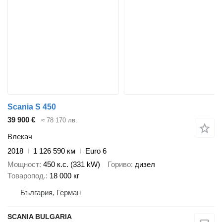
Scania S 450
39 900 €
≈ 78 170 лв.
Влекач
2018
1 126 590 км
Euro 6
Мощност
450 к.с. (331 kW)
Гориво
дизел
Товаропод.
18 000 кг
България, Герман
SCANIA BULGARIA