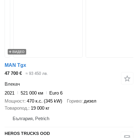
ВИДЕО
MAN Tgx
47 700 €
≈ 93 450 лв.
Влекач
2021
521 000 км
Euro 6
Мощност
470 к.с. (345 kW)
Гориво
дизел
Товаропод.
19 000 кг
България, Petrich
HEROS TRUCKS OOD