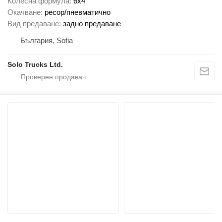
Колесна формула
6x4
Окачване
ресор/пневматично
Вид предаване
задно предаване
България, Sofia
Solo Trucks Ltd.