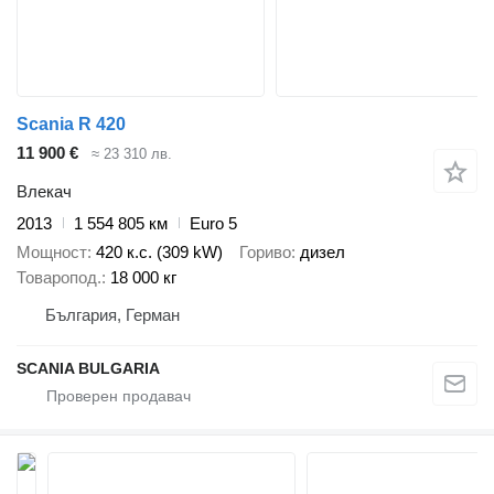
Scania R 420
11 900 €
≈ 23 310 лв.
Влекач
2013
1 554 805 км
Euro 5
Мощност
420 к.с. (309 kW)
Гориво
дизел
Товаропод.
18 000 кг
България, Герман
SCANIA BULGARIA