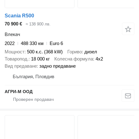
Scania R500
70 900 €
≈ 138 900 лв.
Влекач
2022
488 330 км
Euro 6
Мощност
500 к.с. (368 kW)
Гориво
дизел
Товаропод.
18 000 кг
Колесна формула
4x2
Вид предаване
задно предаване
България, Пловдив
АГРИ-М ООД