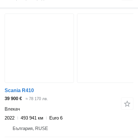
Scania R410
39 900 €
≈ 78 170 лв.
Влекач
2022
493 941 км
Euro 6
България, RUSE