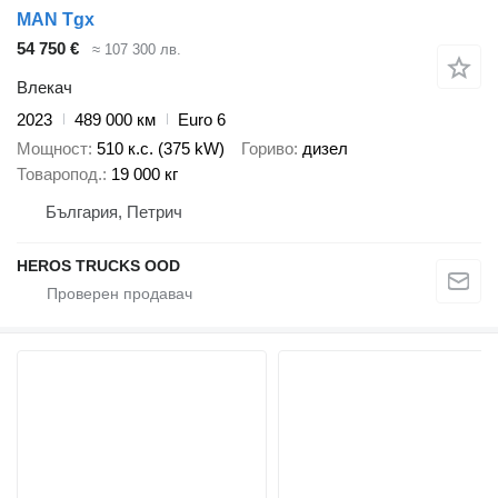
MAN Tgx
54 750 €
≈ 107 300 лв.
Влекач
2023
489 000 км
Euro 6
Мощност
510 к.с. (375 kW)
Гориво
дизел
Товаропод.
19 000 кг
България, Петрич
HEROS TRUCKS OOD