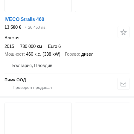
IVECO Stralis 460
13 500 €
≈ 26 450 лв.
Влекач
2015
730 000 км
Euro 6
Мощност
460 к.с. (338 kW)
Гориво
дизел
България, Пловдив
Пимк ООД