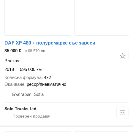
DAF XF 480 + полуремарке със завеси
35 000 €
≈ 68 570 лв.
Влекач
2019
595 000 км
Колесна формула
4x2
Окачване
ресор/пневматично
България, Sofia
Solo Trucks Ltd.