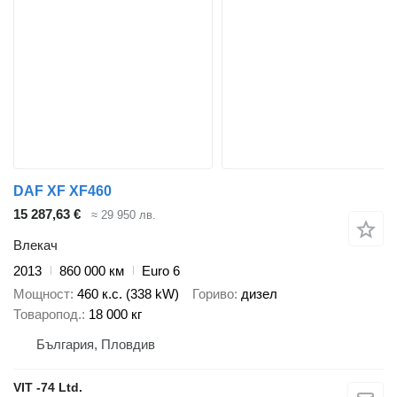
DAF XF XF460
15 287,63 €
≈ 29 950 лв.
Влекач
2013
860 000 км
Euro 6
Мощност
460 к.с. (338 kW)
Гориво
дизел
Товаропод.
18 000 кг
България, Пловдив
VIT -74 Ltd.