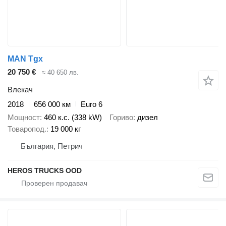
MAN Tgx
20 750 €
≈ 40 650 лв.
Влекач
2018
656 000 км
Euro 6
Мощност
460 к.с. (338 kW)
Гориво
дизел
Товаропод.
19 000 кг
България, Петрич
HEROS TRUCKS OOD