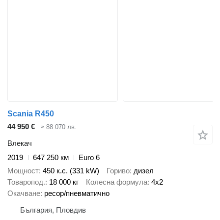
Scania R450
44 950 €
≈ 88 070 лв.
Влекач
2019
647 250 км
Euro 6
Мощност
450 к.с. (331 kW)
Гориво
дизел
Товаропод.
18 000 кг
Колесна формула
4x2
Окачване
ресор/пневматично
България, Пловдив