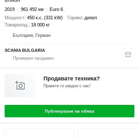
Влекач
2019
961 492 км
Euro 6
Мощност
450 к.с. (331 kW)
Гориво
дизел
Товаропод.
18 000 кг
България, Герман
SCANIA BULGARIA
Продавате техника?
Правете го заедно с нас!
Публикуване на обява