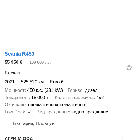
Scania R450
55 950 €
≈ 109 600 лв.
Влекач
2021
525 520 км
Euro 6
Мощност
450 к.с. (331 kW)
Гориво
дизел
Товаропод.
18 000 кг
Колесна формула
4x2
Окачване
пневматично/пневматично
Low Deck
✓
Вид предаване
задно предаване
България, Пловдив
АГРИ-М ООД