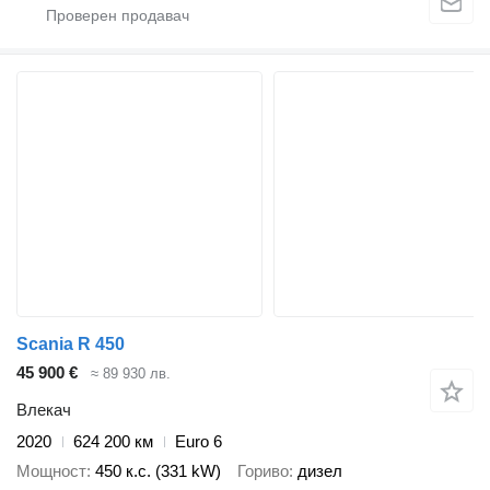
Scania R 450
45 900 €
≈ 89 930 лв.
Влекач
2020
624 200 км
Euro 6
Мощност
450 к.с. (331 kW)
Гориво
дизел