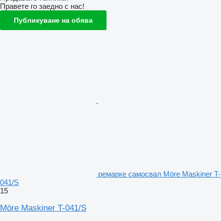
Правете го заедно с нас!
Публикуване на обява
ремарке самосвал Möre Maskiner T-
041/S
15
Möre Maskiner T-041/S