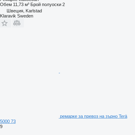
Обем
11,73 м³
Брой полуоски
2
Швеция, Karlstad
Klaravik Sweden
ремарке за превоз на зърно Terä
5000 73
9