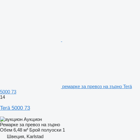
ремарке за превоз на зърно Terä
5000 73
14
Terä 5000 73
Аукцион
Ремарке за превоз на зърно
Обем
6,48 м³
Брой полуоски
1
Швеция, Karlstad