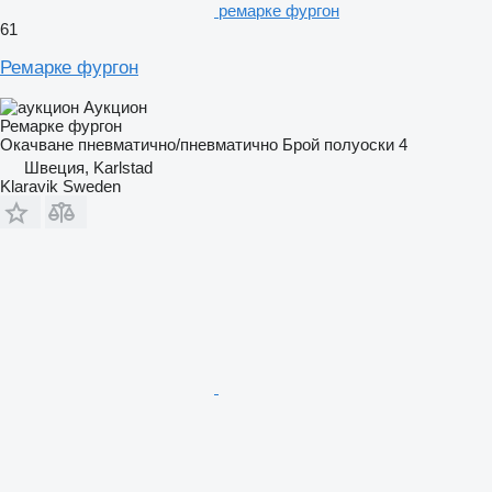
ремарке фургон
61
Ремарке фургон
Аукцион
Ремарке фургон
Окачване
пневматично/пневматично
Брой полуоски
4
Швеция, Karlstad
Klaravik Sweden