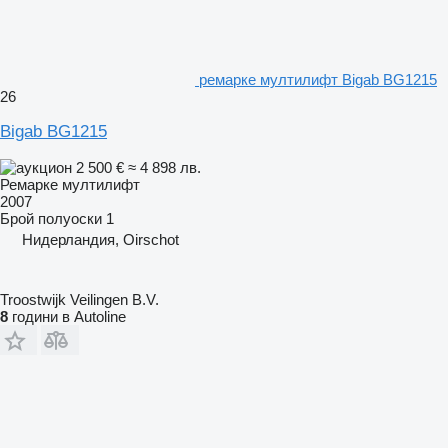
ремарке мултилифт Bigab BG1215
26
Bigab BG1215
2 500 €
≈ 4 898 лв.
Ремарке мултилифт
2007
Брой полуоски
1
Нидерландия, Oirschot
Troostwijk Veilingen B.V.
8
години в Autoline