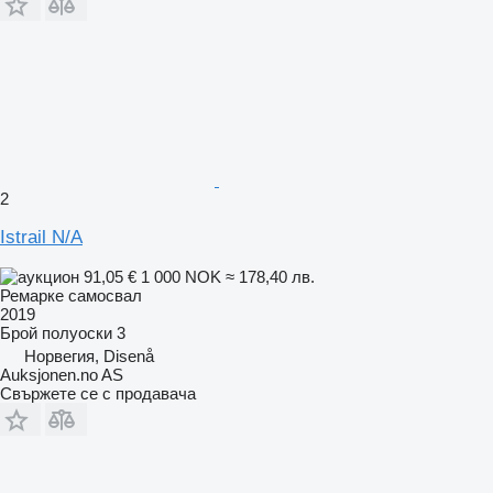
2
Istrail N/A
91,05 €
1 000 NOK
≈ 178,40 лв.
Ремарке самосвал
2019
Брой полуоски
3
Норвегия, Disenå
Auksjonen.no AS
Свържете се с продавача