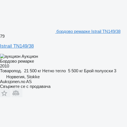
бордово ремарке Istrail TN149/38
79
Istrail TN149/38
Аукцион
Бордово ремарке
2010
Товаропод.
21 500 кг
Нетно тегло
5 500 кг
Брой полуоски
3
Норвегия, Stokke
Auksjonen.no AS
Свържете се с продавача