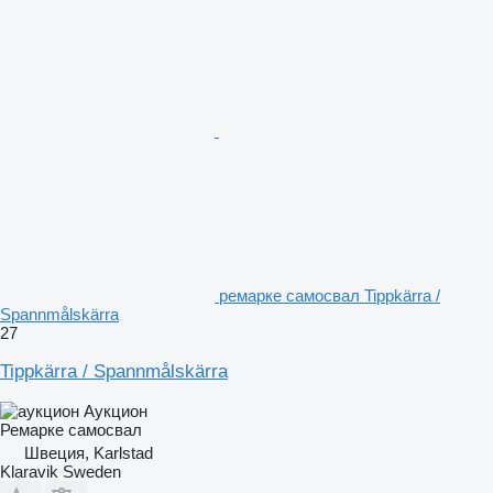
ремарке самосвал Tippkärra /
Spannmålskärra
27
Tippkärra / Spannmålskärra
Аукцион
Ремарке самосвал
Швеция, Karlstad
Klaravik Sweden