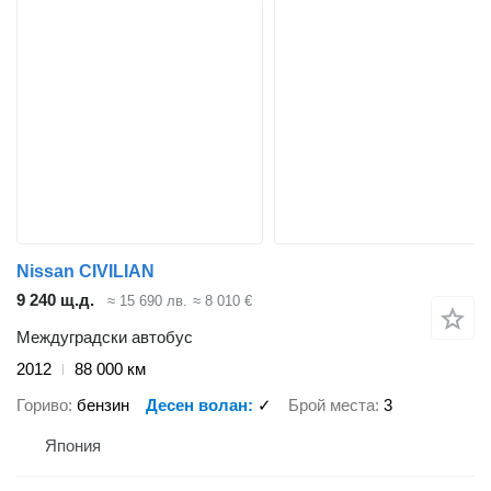
Nissan CIVILIAN
9 240 щ.д.
≈ 15 690 лв.
≈ 8 010 €
Междуградски автобус
2012
88 000 км
Гориво
бензин
Десен волан
✓
Брой места
3
Япония