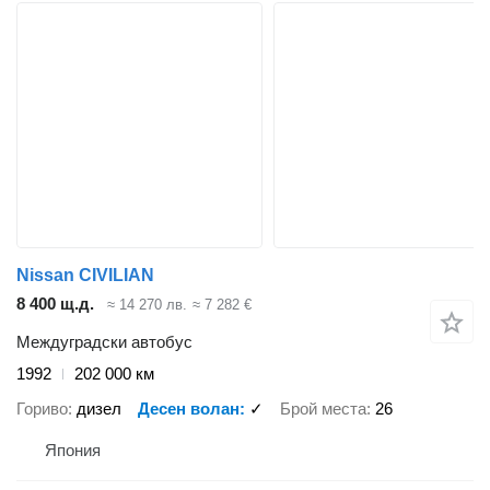
Nissan CIVILIAN
8 400 щ.д.
≈ 14 270 лв.
≈ 7 282 €
Междуградски автобус
1992
202 000 км
Гориво
дизел
Десен волан
✓
Брой места
26
Япония