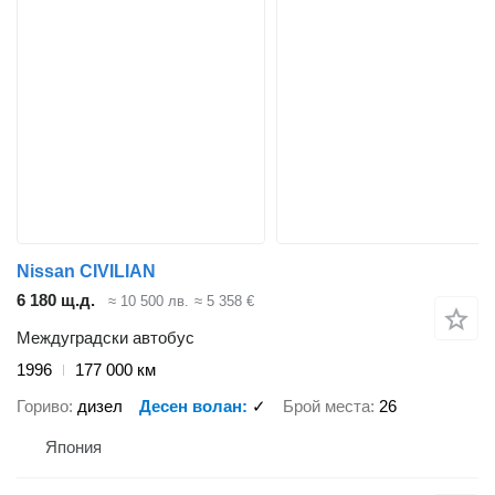
Nissan CIVILIAN
6 180 щ.д.
≈ 10 500 лв.
≈ 5 358 €
Междуградски автобус
1996
177 000 км
Гориво
дизел
Десен волан
✓
Брой места
26
Япония