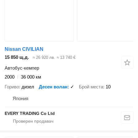
Nissan CIVILIAN
15 850 щ.д.
≈ 26 920 лв.
≈ 13 740 €
Автобус-кемпер
2000
36 000 км
Гориво
дизел
Десен волан
✓
Брой места
10
Япония
EVERY TRADING Co Ltd