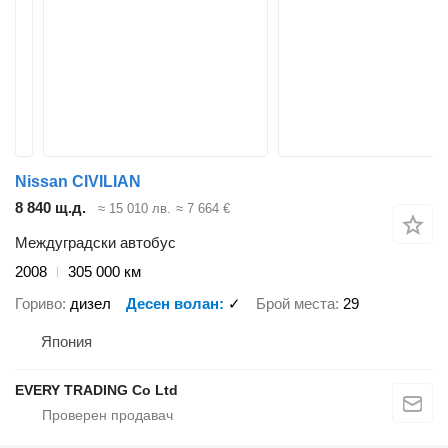
Nissan CIVILIAN
8 840 щ.д.
≈ 15 010 лв.
≈ 7 664 €
Междуградски автобус
2008
305 000 км
Гориво
дизел
Десен волан
✓
Брой места
29
Япония
EVERY TRADING Co Ltd