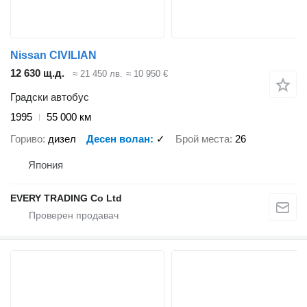
Nissan CIVILIAN
12 630 щ.д.
≈ 21 450 лв.
≈ 10 950 €
Градски автобус
1995
55 000 км
Гориво
дизел
Десен волан
✓
Брой места
26
Япония
EVERY TRADING Co Ltd