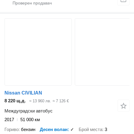
Nissan CIVILIAN
8 220 щ.д.
≈ 13 960 лв.
≈ 7 126 €
Междуградски автобус
2017
51 000 км
Гориво
бензин
Десен волан
✓
Брой места
3