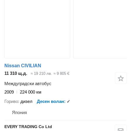
Nissan CIVILIAN
11 310 щ.д.
≈ 19 210 лв.
≈ 9 805 €
Междуградски автобус
2009
224 000 км
Гориво
дизел
Десен волан
✓
Япония
EVERY TRADING Co Ltd