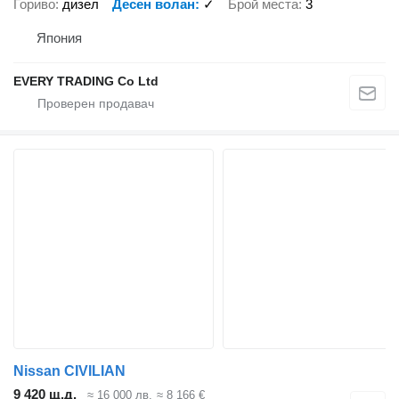
Гориво
дизел
Десен волан
✓
Брой места
3
Япония
EVERY TRADING Co Ltd
Nissan CIVILIAN
9 420 щ.д.
≈ 16 000 лв.
≈ 8 166 €