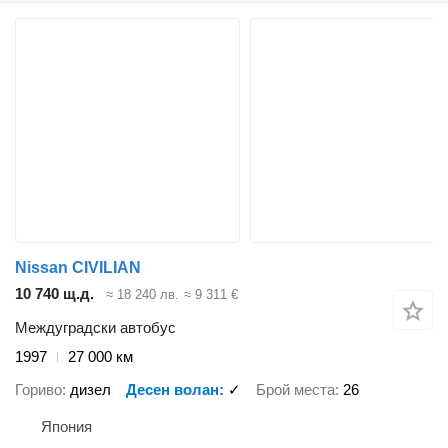
Nissan CIVILIAN
10 740 щ.д.
≈ 18 240 лв.
≈ 9 311 €
Междуградски автобус
1997
27 000 км
Гориво
дизел
Десен волан
✓
Брой места
26
Япония