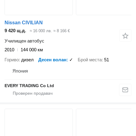
Nissan CIVILIAN
9 420 щ.д.
≈ 16 000 лв.
≈ 8 166 €
Училищен автобус
2010
144 000 км
Гориво
дизел
Десен волан
✓
Брой места
51
Япония
EVERY TRADING Co Ltd