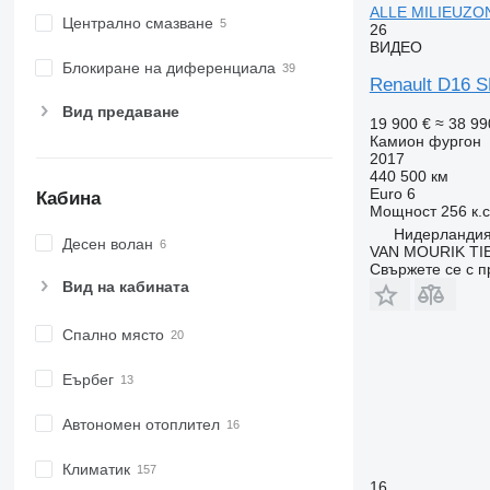
ALLE MILIEUZON
Централно смазване
26
ВИДЕО
Блокиране на диференциала
Renault D16 S
Вид предаване
19 900 €
≈ 38 99
Камион фургон
2017
440 500 км
Euro 6
Кабина
Мощност
256 к.
Нидерландия,
Десен волан
VAN MOURIK TIE
Свържете се с 
Вид на кабината
Спално място
Еърбег
Автономен отоплител
Климатик
16