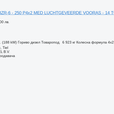
-BZR-6 - 250 P4x2 MED LUCHTGEVEERDE VOORAS - 14 
00 лв.
с. (188 kW)
Гориво
дизел
Товаропод.
6 923 кг
Колесна формула
4x2
 Tiel
L B.V.
продавача