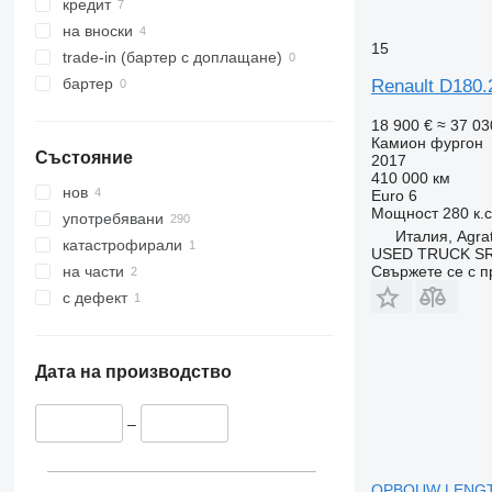
кредит
на вноски
15
trade-in (бартер с доплащане)
бартер
Renault D180.
18 900 €
≈ 37 03
Камион фургон
Състояние
2017
410 000 км
нов
Euro 6
Мощност
280 к.
употребявани
Италия, Agra
катастрофирали
USED TRUCK S
Свържете се с 
на части
с дефект
Дата на производство
–
OPBOUW LENGTE