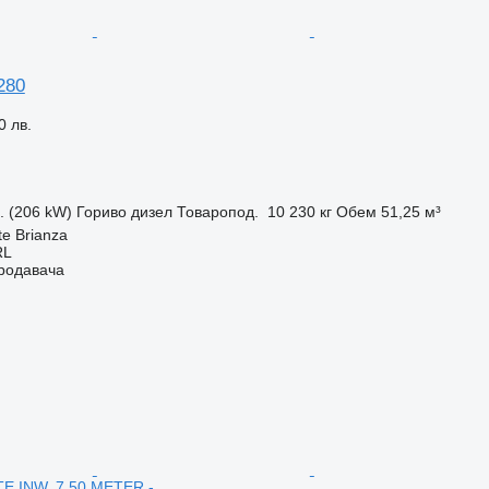
280
0 лв.
с. (206 kW)
Гориво
дизел
Товаропод.
10 230 кг
Обем
51,25 м³
te Brianza
RL
продавача
 INW. 7.50 METER -