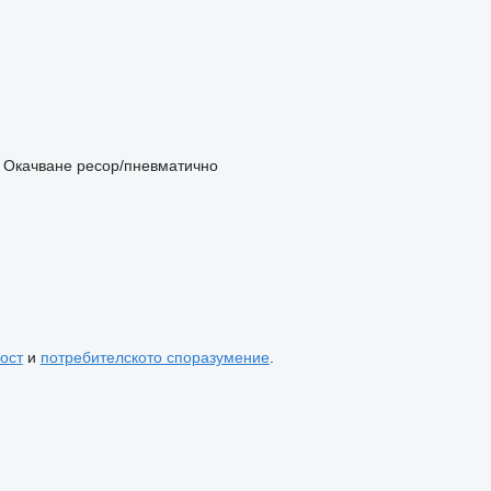
Окачване
ресор/пневматично
ост
и
потребителското споразумение
.