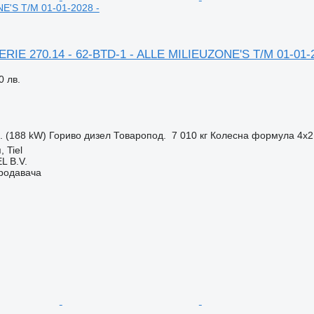
E'S T/M 01-01-2028 -
ERIE 270.14 - 62-BTD-1 - ALLE MILIEUZONE'S T/M 01-01-
0 лв.
с. (188 kW)
Гориво
дизел
Товаропод.
7 010 кг
Колесна формула
4x2
 Tiel
L B.V.
продавача