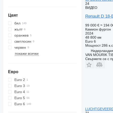
24
ВИДЕО
Цвят
Renault D 18
бял
99 000 €
≈ 194 0
жълт
Камион фургон
2024
оранжев
48 800 км
светлосин
Euro 6
Мощност
286 к.
червен
Нидерландия,
покажи всички
VAN MOURIK TIE
Свържете се с 
Евро
Euro 2
Euro 3
Euro 4
Euro 5
Euro 6
LUCHTGEVEERDE
21