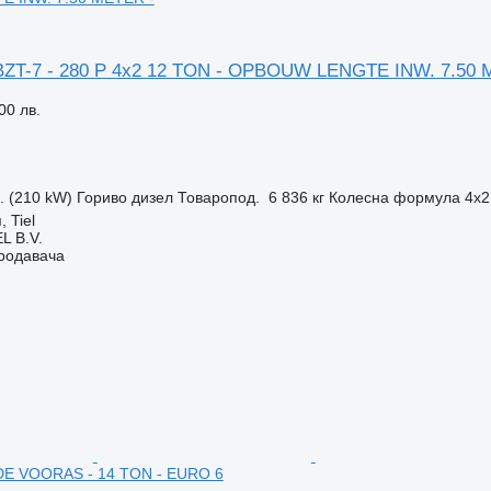
-BZT-7 - 280 P 4x2 12 TON - OPBOUW LENGTE INW. 7.50 
00 лв.
с. (210 kW)
Гориво
дизел
Товаропод.
6 836 кг
Колесна формула
4x2
 Tiel
L B.V.
продавача
 VOORAS - 14 TON - EURO 6