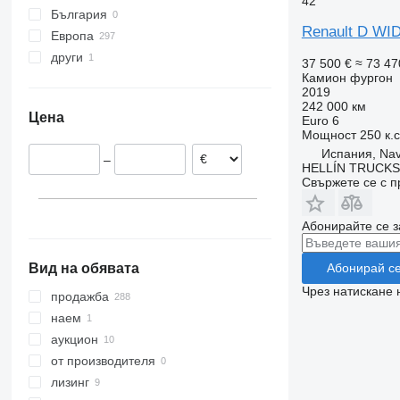
42
D 320
Midlum 220
Premium 320
T460
България
Renault D WID
Midlum 240
Premium 330
T480
Европа
Midlum 270
Premium 340
други
Нидерландия
37 500 €
≈ 73 47
Камион фургон
Midlum 280
Premium 370
Испания
Украйна
2019
Midlum 300
Premium 380
Белгия
242 000 км
Цена
Euro 6
Premium 410
Франция
Мощност
250 к.
Premium 430
Германия
Испания, Na
–
Premium 460
Полша
HELLÍN TRUCKS, 
Свържете се с 
Португалия
Румъния
Абонирайте се з
покажи всички
Абонирай с
Вид на обявата
Чрез натискане 
продажба
наем
аукцион
от производителя
лизинг