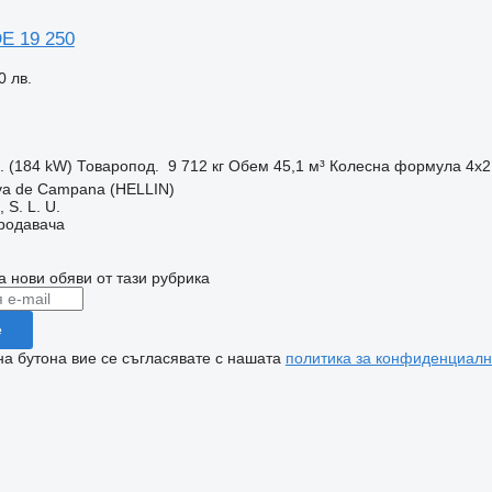
E 19 250
0 лв.
с. (184 kW)
Товаропод.
9 712 кг
Обем
45,1 м³
Колесна формула
4x2
va de Campana (HELLIN)
S. L. U.
продавача
а нови обяви от тази рубрика
е
на бутона вие се съгласявате с нашата
политика за конфиденциалн