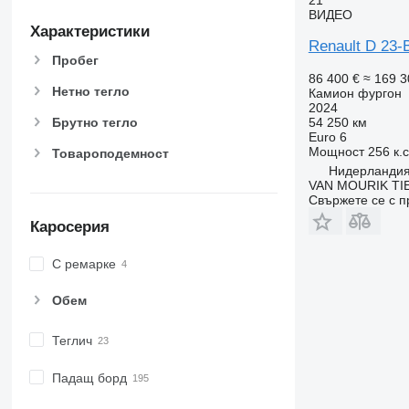
ВИДЕО
Характеристики
Renault D 23
Пробег
86 400 €
≈ 169 3
Нетно тегло
Камион фургон
2024
54 250 км
Брутно тегло
Euro 6
Мощност
256 к.
Товароподемност
Нидерландия,
VAN MOURIK TIE
Свържете се с 
Каросерия
С ремарке
Обем
Теглич
Падащ борд