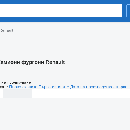
Renault
Камиони фургони Renault
 на публикуване
ване
Първо скъпите
Първо евтините
Дата на производство - първо 