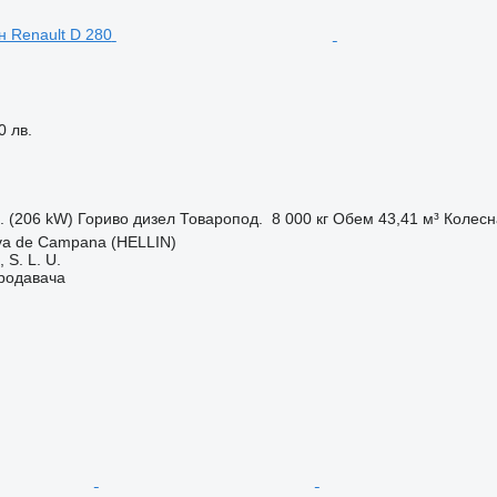
0 лв.
с. (206 kW)
Гориво
дизел
Товаропод.
8 000 кг
Обем
43,41 м³
Колесн
va de Campana (HELLIN)
S. L. U.
продавача