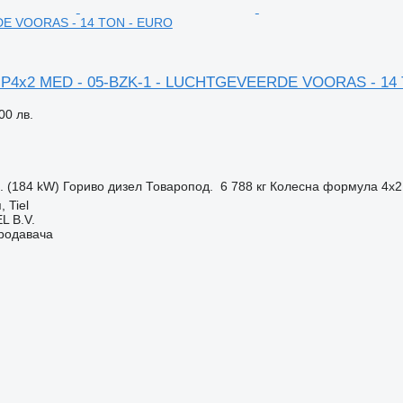
 VOORAS - 14 TON - EURO
0 P4x2 MED - 05-BZK-1 - LUCHTGEVEERDE VOORAS - 14
00 лв.
с. (184 kW)
Гориво
дизел
Товаропод.
6 788 кг
Колесна формула
4x2
 Tiel
L B.V.
продавача