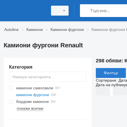
Autoline
Камиони
Камиони фургони
Камиони фургони 
Камиони фургони Renault
298 обяви:
Категория
Филтър
Сортиране
:
Дата
Дата на публику
камиони самосвали
камиони фургони
бордови камиони
покажи всички