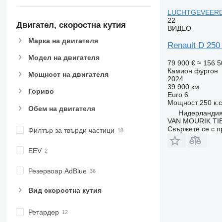
LUCHTGEVEERDE
22
Двигател, скоростна кутия
ВИДЕО
Марка на двигателя
Renault D 25
Модел на двигателя
79 900 €
≈ 156 5
Камион фургон
Мощност на двигателя
2024
39 900 км
Гориво
Euro 6
Мощност
250 к.
Обем на двигателя
Нидерландия,
VAN MOURIK TIE
Свържете се с 
Филтър за твърди частици
EEV
Резервоар AdBlue
Вид скоростна кутия
Ретардер