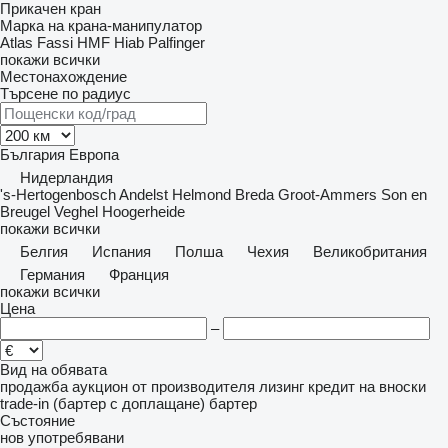
Прикачен кран
Марка на крана-манипулатор
Atlas
Fassi
HMF
Hiab
Palfinger
покажи всички
Местонахождение
Търсене по радиус
България
Европа
Нидерландия
's-Hertogenbosch
Andelst
Helmond
Breda
Groot-Ammers
Son en
Breugel
Veghel
Hoogerheide
покажи всички
Белгия
Испания
Полша
Чехия
Великобритания
Германия
Франция
покажи всички
Цена
–
Вид на обявата
продажба
аукцион
от производителя
лизинг
кредит
на вноски
trade-in (бартер с доплащане)
бартер
Състояние
нов
употребявани