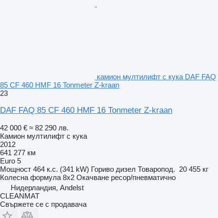
камион мултилифт с кука DAF FAQ
85 CF 460 HMF 16 Tonmeter Z-kraan
23
DAF FAQ 85 CF 460 HMF 16 Tonmeter Z-kraan
42 000 €
≈ 82 290 лв.
Камион мултилифт с кука
2012
641 277 км
Euro 5
Мощност
464 к.с. (341 kW)
Гориво
дизел
Товаропод.
20 455 кг
Колесна формула
8x2
Окачване
ресор/пневматично
Нидерландия, Andelst
CLEANMAT
Свържете се с продавача