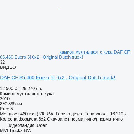
камион мултилифт с кука DAF CF
85.460 Euero 5! 6x2 . Original Dutch truck!
32
ВИДЕО
DAF CF 85.460 Euero 5! 6x2 . Original Dutch truck!
12 900 €
≈ 25 270 лв.
Камион мултилифт с кука
2010
890 895 км
Euro 5
Мощност
460 к.с. (338 kW)
Гориво
дизел
Товаропод.
16 310 кг
Колесна формула
6x2
Окачване
пневматично/пневматично
Нидерландия, Uden
MVI Trucks BV.