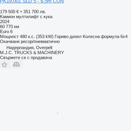
PK19.001 SLD 5 - 6.5m CON
179 500 €
≈ 351 700 лв.
Камион мултилифт с кука
2024
60 770 км
Euro 6
Мощност
480 к.с. (353 kW)
Гориво
дизел
Колесна формула
6x4
Окачване
ресор/пневматично
Нидерландия, Overpelt
M.J.C. TRUCKS & MACHINERY
Свържете се с продавача