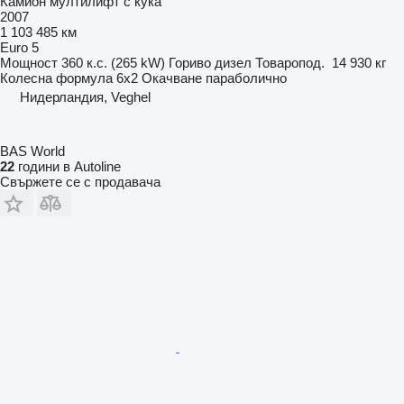
Камион мултилифт с кука
2007
1 103 485 км
Euro 5
Мощност
360 к.с. (265 kW)
Гориво
дизел
Товаропод.
14 930 кг
Колесна формула
6x2
Окачване
параболично
Нидерландия, Veghel
BAS World
22
години в Autoline
Свържете се с продавача