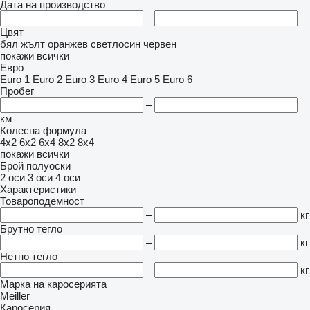
Дата на производство
–
Цвят
бял
жълт
оранжев
светлосин
червен
покажи всички
Евро
Euro 1
Euro 2
Euro 3
Euro 4
Euro 5
Euro 6
Пробег
–
км
Колесна формула
4x2
6x2
6x4
8x2
8x4
покажи всички
Брой полуоски
2 оси
3 оси
4 оси
Характеристики
Товароподемност
–
кг
Брутно тегло
–
кг
Нетно тегло
–
кг
Марка на каросерията
Meiller
Каросерия