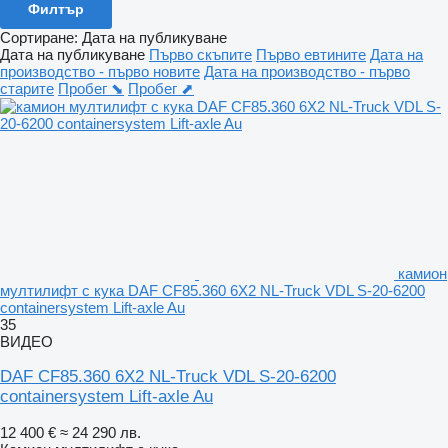
Филтър
Сортиране
:
Дата на публикуване
Дата на публикуване
Първо скъпите
Първо евтините
Дата на
производство - първо новите
Дата на производство - първо
старите
Пробег ⬊
Пробег ⬈
камион
мултилифт с кука DAF CF85.360 6X2 NL-Truck VDL S-20-6200
containersystem Lift-axle Au
35
ВИДЕО
DAF CF85.360 6X2 NL-Truck VDL S-20-6200
containersystem Lift-axle Au
12 400 €
≈ 24 290 лв.