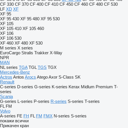
CF 330
CF 370
CF 400
CF 410
CF 450
CF 460
CF 480
CF 530
LF
XD
XF
XF 95
XF 95 430
XF 95 480
XF 95 530
XF 105
XF 105 410
XF 105 460
XF 106
XF 106 530
XF 460
XF 480
XF 530
M series
X series
EuroCargo
Stralis
Trakker
X-Way
NPR
MAN
NL series
TGA
TGL
TGS
TGX
Mercedes-Benz
Actros
Antos
Arocs
Atego
Axor
S-Class
SK
Renault
C-series
D-series
G-series
K-series
Kerax
Midlum
Premium
T-
series
Scania
G-series
L-series
P-series
R-series
S-series
T-series
FL
FM
Volvo
A-series
FE
FH
FL
FM
FMX
N-series
S-series
покажи всички
Прикачен кран