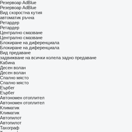
Резервоар AdBlue
Резервоар AdBlue
Вид скоростна кутия
автоматик
ръчна
Ретардер
Ретардер
Централно смазване
Централно смазване
Блокиране на диференциала
Блокиране на диференциала
Вид предаване
задвижване на всички колела
задно предаване
Кабина
Десен волан
Десен волан
Спално място
Спално място
Еърбег
Еърбег
Автономен отоплител
Автономен отоплител
Климатик
Климатик
Автопилот
Автопилот
Тахограф