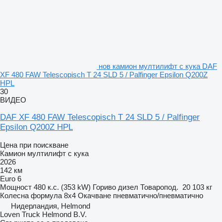
нов камион мултилифт с кука DAF
XF 480 FAW Telescopisch T 24 SLD 5 / Palfinger Epsilon Q200Z
HPL
30
ВИДЕО
DAF XF 480 FAW Telescopisch T 24 SLD 5 / Palfinger
Epsilon Q200Z HPL
Цена при поискване
Камион мултилифт с кука
2026
142 км
Euro 6
Мощност
480 к.с. (353 kW)
Гориво
дизел
Товаропод.
20 103 кг
Колесна формула
8x4
Окачване
пневматично/пневматично
Нидерландия, Helmond
Loven Truck Helmond B.V.