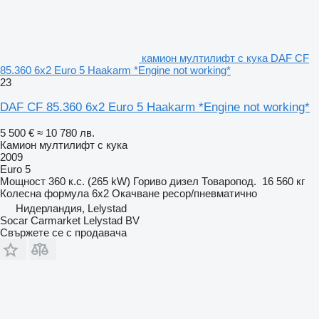
камион мултилифт с кука DAF CF
85.360 6x2 Euro 5 Haakarm *Engine not working*
23
DAF CF 85.360 6x2 Euro 5 Haakarm *Engine not working*
5 500 €
≈ 10 780 лв.
Камион мултилифт с кука
2009
Euro 5
Мощност
360 к.с. (265 kW)
Гориво
дизел
Товаропод.
16 560 кг
Колесна формула
6x2
Окачване
ресор/пневматично
Нидерландия, Lelystad
Socar Carmarket Lelystad BV
Свържете се с продавача