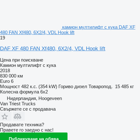
камион мултилифт с кука DAF XF
480 FAN Xf480, 6X2/4, VDL Hook lift
19
DAF XF 480 FAN Xf480, 6X2/4, VDL Hook lift
Цена при поискване
Камион мултилифт с кука
2018
830 000 км
Euro 6
Мощност
482 к.с. (354 kW)
Гориво
дизел
Товаропод.
15 485 кг
Колесна формула
6x2
Нидерландия, Hoogeveen
Van Triest Trucks
Свържете се с продавача
Продавате техника?
Правете го заедно с нас!
Публикуване на обява