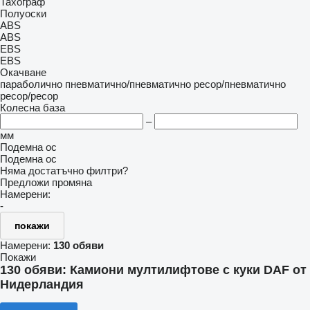
Тахограф
Полуоски
ABS
ABS
EBS
EBS
Окачване
параболично
пневматично/пневматично
ресор/пневматично
ресор/ресор
Колесна база
–
мм
Подемна ос
Подемна ос
Няма достатъчно филтри?
Предложи промяна
Намерени:
-
покажи
Намерени:
130 обяви
Покажи
130 обяви:
Камиони мултилифтове с куки DAF от
Нидерландия