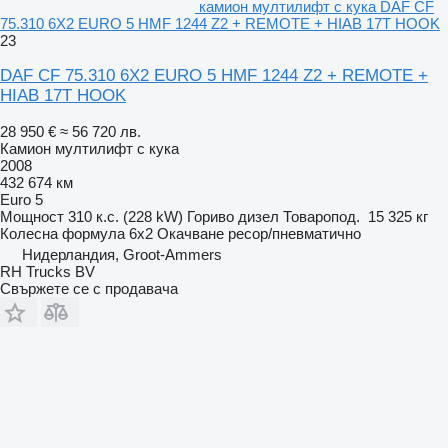
камион мултилифт с кука DAF CF
75.310 6X2 EURO 5 HMF 1244 Z2 + REMOTE + HIAB 17T HOOK
23
DAF CF 75.310 6X2 EURO 5 HMF 1244 Z2 + REMOTE +
HIAB 17T HOOK
28 950 €
≈ 56 720 лв.
Камион мултилифт с кука
2008
432 674 км
Euro 5
Мощност
310 к.с. (228 kW)
Гориво
дизел
Товаропод.
15 325 кг
Колесна формула
6x2
Окачване
ресор/пневматично
Нидерландия, Groot-Ammers
RH Trucks BV
Свържете се с продавача