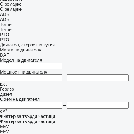
С ремарке
С ремарке
ADR
ADR
Теглич
Теглич
PTO
PTO
Двигател, скоростна кутия
Марка на двигателя
DAF
Модел на двигателя
Мощност на двигателя
–
к.с.
Гориво
дизел
Обем на двигателя
–
см³
Филтър за твърди частици
Филтър за твърди частици
EEV
EEV