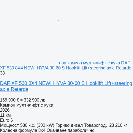
нов камион мултилифт с кука DAF
XF 530 8X4 NEW! HYVA 30-60 S Hooklift Lift+steering axle Retarde
38
DAF XF 530 8X4 NEW! HYVA 30-60 S Hooklift Lift+steering
axle Retarde
169 900 €
≈ 332 900 лв.
Камион мултилифт с кука
2026
11 км
Euro 6
Мощност
530 к.с. (390 kW)
Гориво
дизел
Товаропод.
23 210 кг
Колесна формула
8x4
Окачване
параболично