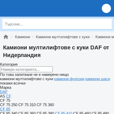
Камиони
Камиони мултилифтове с куки
Камиони м
Камиони мултилифтове с куки DAF от
Нидерландия
Категория
По това запитване не е намерено нищо
камиони мултилифтове с куки
камиони фургони
камиони шаси
покажи всички
Марка
DAF
AS
CF
CF 75
CF 75 250
CF 75 310
CF 75 360
CF 85
CF 85 340
CF 85 360
CF 85 380
CF 85 410
CF 85 460
CF 85 480