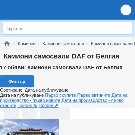
Камиони
Камиони самосвали
Камиони самосвали
Камиони самосвали DAF от Белгия
17 обяви:
Камиони самосвали DAF от Белгия
Филтър
Сортиране
:
Дата на публикуване
Дата на публикуване
Първо скъпите
Първо евтините
Дата на
производство - първо новите
Дата на производство - първо
старите
Пробег ⬊
Пробег ⬈