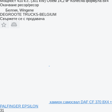
Мощност
410 к.с. (301 kW)
Обем
14,2 м³
Колесна формула
8x4
Окачване
ресор/ресор
Белгия, Wingene
DEGROOTE TRUCKS-BELGIUM
Свържете се с продавача
камион самосвал DAF CF 370 8X4 +
PALFINGER EPSILON
31