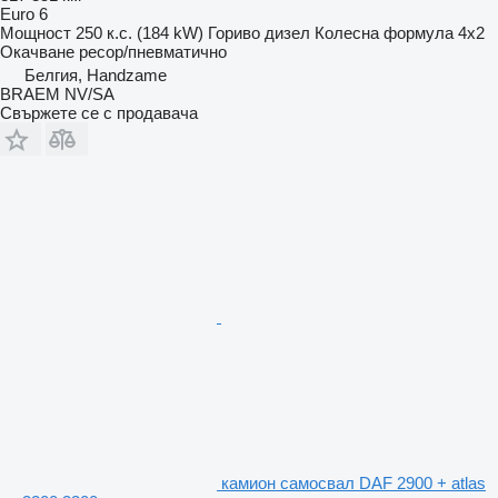
Euro 6
Мощност
250 к.с. (184 kW)
Гориво
дизел
Колесна формула
4x2
Окачване
ресор/пневматично
Белгия, Handzame
BRAEM NV/SA
Свържете се с продавача
камион самосвал DAF 2900 + atlas