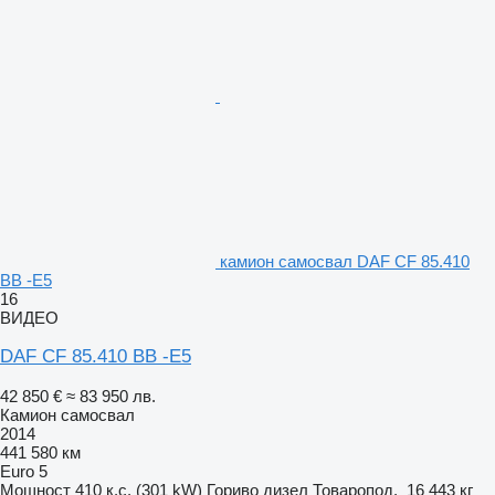
камион самосвал DAF CF 85.410
BB -E5
16
ВИДЕО
DAF CF 85.410 BB -E5
42 850 €
≈ 83 950 лв.
Камион самосвал
2014
441 580 км
Euro 5
Мощност
410 к.с. (301 kW)
Гориво
дизел
Товаропод.
16 443 кг