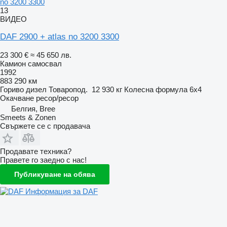
no 3200 3300
13
ВИДЕО
DAF 2900 + atlas no 3200 3300
23 300 €
≈ 45 650 лв.
Камион самосвал
1992
883 290 км
Гориво
дизел
Товаропод.
12 930 кг
Колесна формула
6x4
Окачване
ресор/ресор
Белгия, Bree
Smeets & Zonen
Свържете се с продавача
Продавате техника?
Правете го заедно с нас!
Публикуване на обява
Информация за DAF