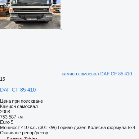
камион самосвал DAF CF 85 410
15
DAF CF 85 410
Цена при поискване
Камион самосвал
2008
753 587 км
Euro 5
Мощност
410 к.с. (301 kW)
Гориво
дизел
Колесна формула
8x4
Окачване
ресор/ресор