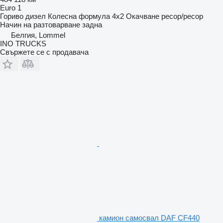
Euro 1
Гориво
дизел
Колесна формула
4x2
Окачване
ресор/ресор
Начин на разтоварване
задна
Белгия, Lommel
INO TRUCKS
Свържете се с продавача
камион самосвал DAF CF440