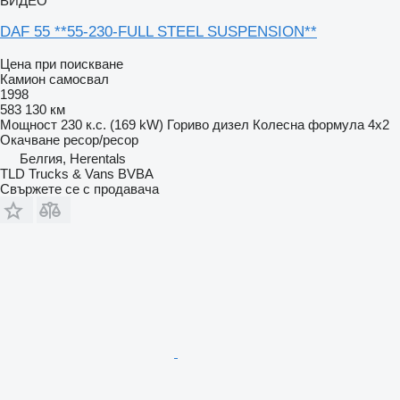
ВИДЕО
DAF 55 **55-230-FULL STEEL SUSPENSION**
Цена при поискване
Камион самосвал
1998
583 130 км
Мощност
230 к.с. (169 kW)
Гориво
дизел
Колесна формула
4x2
Окачване
ресор/ресор
Белгия, Herentals
TLD Trucks & Vans BVBA
Свържете се с продавача