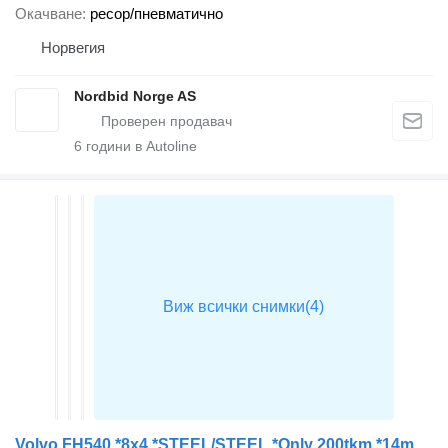
Окачване
ресор/пневматично
Норвегия
Nordbid Norge AS
6
години в Autoline
Volvo FH540 *8x4 *STEEL/STEEL *Only 200tkm *14m3 *VBG