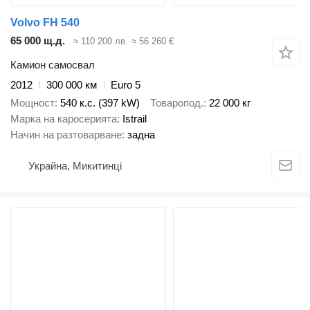
Volvo FH 540
65 000 щ.д.
≈ 110 200 лв.
≈ 56 260 €
Камион самосвал
2012
300 000 км
Euro 5
Мощност
540 к.с. (397 kW)
Товаропод.
22 000 кг
Марка на каросерията
Istrail
Начин на разтоварване
задна
Украйна, Микитинці