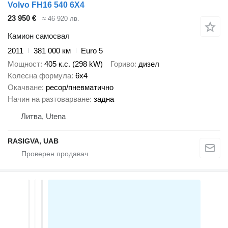
Volvo FH16 540 6X4
23 950 €
≈ 46 920 лв.
Камион самосвал
2011
381 000 км
Euro 5
Мощност
405 к.с. (298 kW)
Гориво
дизел
Колесна формула
6x4
Окачване
ресор/пневматично
Начин на разтоварване
задна
Литва, Utena
RASIGVA, UAB