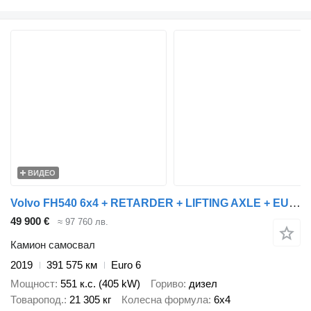
ВИДЕО
Volvo FH540 6x4 + RETARDER + LIFTING AXLE + EURO 6
49 900 €
≈ 97 760 лв.
Камион самосвал
2019
391 575 км
Euro 6
Мощност
551 к.с. (405 kW)
Гориво
дизел
Товаропод.
21 305 кг
Колесна формула
6x4