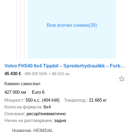
Volvo FH540 6x4 Tippbil – Sprederhydraulikk – Forberedt for Brøyteplat
45 430 €
499 000 NOK
≈ 89 010 лв.
Камион самосвал
427 000 км
Euro 6
Мощност
550 к.с. (404 kW)
Товаропод.
21 665 кг
Колесна формула
6x4
Окачване
ресор/пневматично
Начин на разтоварване
задна
Норвегия, HEIMDAL