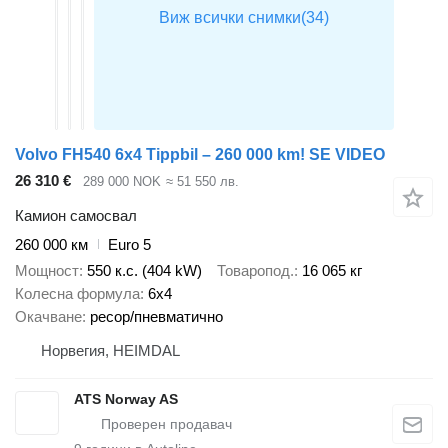
Volvo FH540 6x4 Tippbil – 260 000 km! SE VIDEO
26 310 €
289 000 NOK
≈ 51 550 лв.
Камион самосвал
260 000 км
Euro 5
Мощност
550 к.с. (404 kW)
Товаропод.
16 065 кг
Колесна формула
6x4
Окачване
ресор/пневматично
Норвегия, HEIMDAL
ATS Norway AS