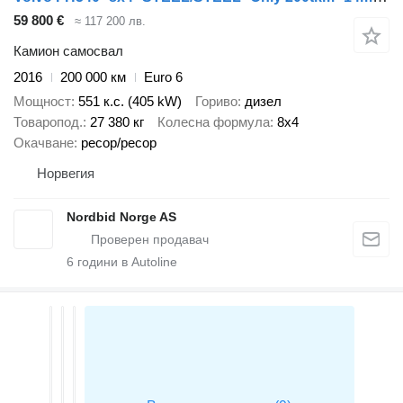
59 800 €
≈ 117 200 лв.
Камион самосвал
2016
200 000 км
Euro 6
Мощност
551 к.с. (405 kW)
Гориво
дизел
Товаропод.
27 380 кг
Колесна формула
8x4
Окачване
ресор/ресор
Норвегия
Nordbid Norge AS
6
години в Autoline