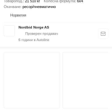
Товаропод.
21 510 кг
Колесна формула
6x4
Окачване
ресор/пневматично
Норвегия
Nordbid Norge AS
6
години в Autoline