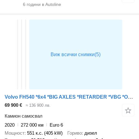
6
години в Autoline
Volvo FH540 *6x4 *BIG AXLES *RETARDER *VBG *ONLY 272tkm
69 900 €
≈ 136 900 лв.
Камион самосвал
2020
272 000 км
Euro 6
Мощност
551 к.с. (405 kW)
Гориво
дизел