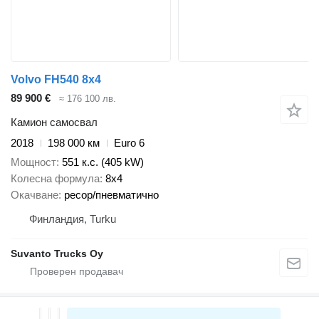
Volvo FH540 8x4
89 900 €
≈ 176 100 лв.
Камион самосвал
2018
198 000 км
Euro 6
Мощност
551 к.с. (405 kW)
Колесна формула
8x4
Окачване
ресор/пневматично
Финландия, Turku
Suvanto Trucks Oy