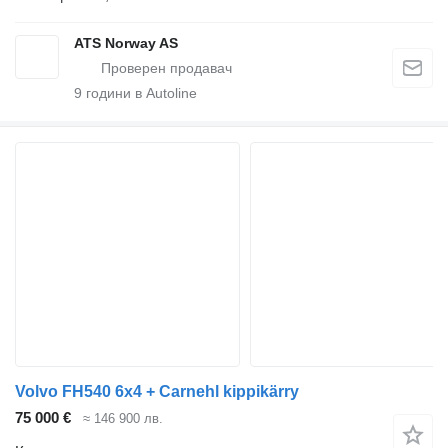
ATS Norway AS
9
години в Autoline
Volvo FH540 6x4 + Carnehl kippikärry
75 000 €
≈ 146 900 лв.