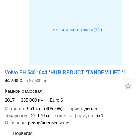
Volvo FH 540 *6x4 *HUB REDUCT *TANDEM LIFT *1 x OWNER
44 700 €
≈ 87 580 лв.
Камион самосвал
2017
355 000 км
Euro 6
Мощност
551 к.с. (405 kW)
Гориво
дизел
Товаропод.
21 170 кг
Колесна формула
6x4
Окачване
ресор/пневматично
Норвегия