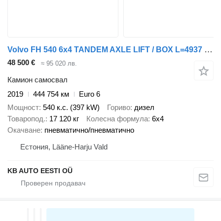
Volvo FH 540 6x4 TANDEM AXLE LIFT / BOX L=4937 mm
48 500 €
≈ 95 020 лв.
Камион самосвал
2019
444 754 км
Euro 6
Мощност
540 к.с. (397 kW)
Гориво
дизел
Товаропод.
17 120 кг
Колесна формула
6x4
Окачване
пневматично/пневматично
Естония, Lääne-Harju Vald
KB AUTO EESTI OÜ