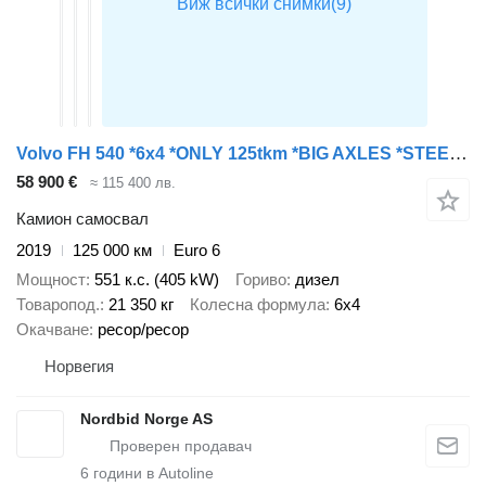
Volvo FH 540 *6x4 *ONLY 125tkm *BIG AXLES *STEEL/STEEL *RETARDER
58 900 €
≈ 115 400 лв.
Камион самосвал
2019
125 000 км
Euro 6
Мощност
551 к.с. (405 kW)
Гориво
дизел
Товаропод.
21 350 кг
Колесна формула
6x4
Окачване
ресор/ресор
Норвегия
Nordbid Norge AS
6
години в Autoline