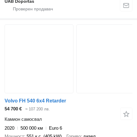
UAB Doportas
Volvo FH 540 6x4 Retarder
54 700 €
≈ 107 200 лв.
Камион самосвал
2020
500 000 км
Euro 6
Мощност
551 к.с. (405 kW)
Гориво
дизел