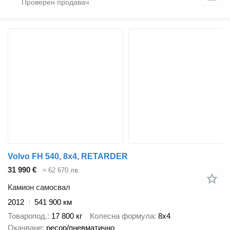
Volvo FH 540, 8x4, RETARDER
31 990 €
≈ 62 670 лв.
Камион самосвал
2012
541 900 км
Товаропод.
17 800 кг
Колесна формула
8x4
Окачване
ресор/пневматично