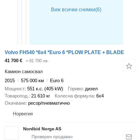
Volvo FH540 *6x4 *Euro 6 *PLOW PLATE + BLADE
41 700 €
≈ 81 700 лв.
Камион самосвал
2015
575 000 км
Euro 6
Мощност
551 к.с. (405 kW)
Гориво
дизел
Товаропод.
21 610 кг
Колесна формула
6x4
Окачване
ресор/пневматично
Норвегия
Nordbid Norge AS