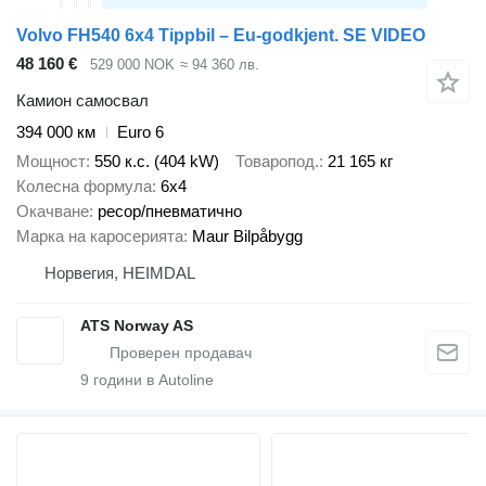
Volvo FH540 6x4 Tippbil – Eu-godkjent. SE VIDEO
48 160 €
529 000 NOK
≈ 94 360 лв.
Камион самосвал
394 000 км
Euro 6
Мощност
550 к.с. (404 kW)
Товаропод.
21 165 кг
Колесна формула
6x4
Окачване
ресор/пневматично
Марка на каросерията
Maur Bilpåbygg
Норвегия, HEIMDAL
ATS Norway AS
9
години в Autoline