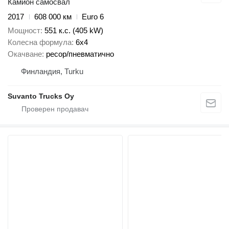
Камион самосвал
2017
608 000 км
Euro 6
Мощност
551 к.с. (405 kW)
Колесна формула
6x4
Окачване
ресор/пневматично
Финландия, Turku
Suvanto Trucks Oy