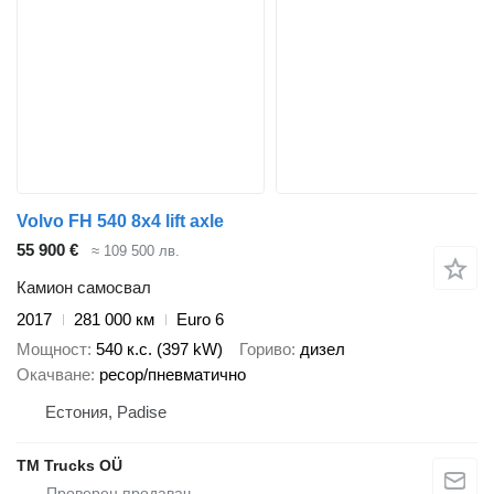
Volvo FH 540 8x4 lift axle
55 900 €
≈ 109 500 лв.
Камион самосвал
2017
281 000 км
Euro 6
Мощност
540 к.с. (397 kW)
Гориво
дизел
Окачване
ресор/пневматично
Естония, Padise
TM Trucks OÜ