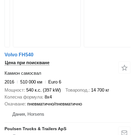
Volvo FH540
Цена при поискване
Камион самосвал
2016
510 000 км
Euro 6
Мощност
540 к.с. (397 kW)
Товаропод.
14 700 кг
Колесна формула
8x4
Окачване
пневматично/пневматично
Дания, Horsens
Poulsen Trucks & Trailers ApS