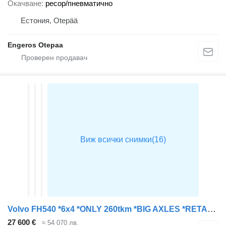
Окачване
ресор/пневматично
Естония, Otepää
Engeros Otepaa
Volvo FH540 *6x4 *ONLY 260tkm *BIG AXLES *RETARDER
27 600 €
≈ 54 070 лв.