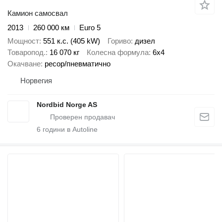
Камион самосвал
2013
260 000 км
Euro 5
Мощност
551 к.с. (405 kW)
Гориво
дизел
Товаропод.
16 070 кг
Колесна формула
6x4
Окачване
ресор/пневматично
Норвегия
Nordbid Norge AS
6
години в Autoline