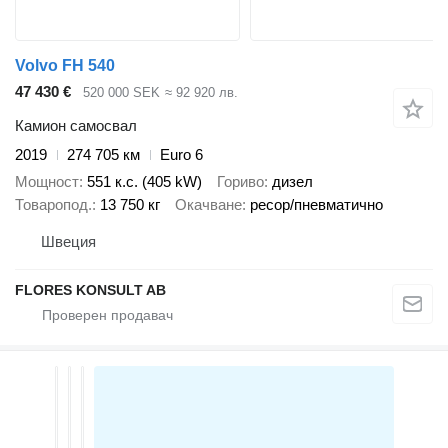
Volvo FH 540
47 430 €
520 000 SEK
≈ 92 920 лв.
Камион самосвал
2019
274 705 км
Euro 6
Мощност
551 к.с. (405 kW)
Гориво
дизел
Товаропод.
13 750 кг
Окачване
ресор/пневматично
Швеция
FLORES KONSULT AB