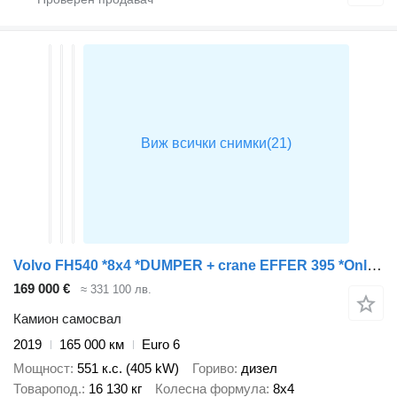
Volvo FH540 *8x4 *DUMPER + crane EFFER 395 *Only 170tkm *ROTOR
169 000 €
≈ 331 100 лв.
Камион самосвал
2019
165 000 км
Euro 6
Мощност
551 к.с. (405 kW)
Гориво
дизел
Товаропод.
16 130 кг
Колесна формула
8x4