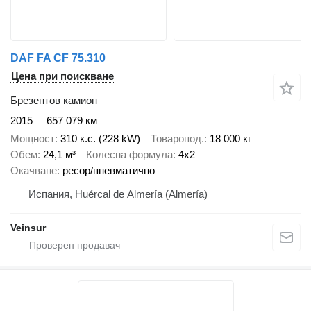
DAF FA CF 75.310
Цена при поискване
Брезентов камион
2015
657 079 км
Мощност
310 к.с. (228 kW)
Товаропод.
18 000 кг
Обем
24,1 м³
Колесна формула
4x2
Окачване
ресор/пневматично
Испания, Huércal de Almería (Almería)
Veinsur