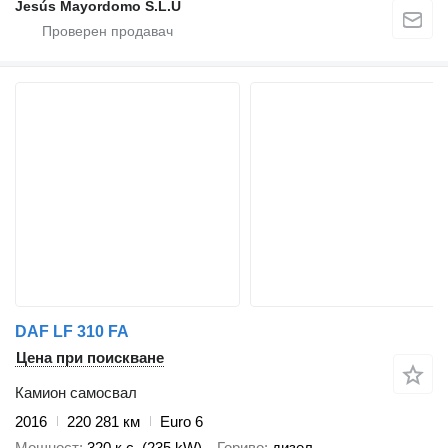
Jesús Mayordomo S.L.U
DAF LF 310 FA
Цена при поискване
Камион самосвал
2016
220 281 км
Euro 6
Мощност
320 к.с. (235 kW)
Гориво
дизел