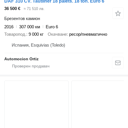
DAF 310 CV. Tautliner 18 palets. 18 ton. Euro 6
36 500 €
≈ 71 510 лв.
Брезентов камион
2016
307 000 км
Euro 6
Товаропод.
9 000 кг
Окачване
ресор/пневматично
Испания, Esquivias (Toledo)
Automocion Ortiz