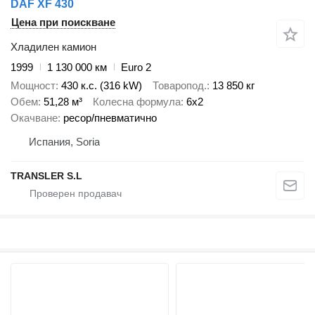
DAF XF 430
Цена при поискване
Хладилен камион
1999
1 130 000 км
Euro 2
Мощност
430 к.с. (316 kW)
Товаропод.
13 850 кг
Обем
51,28 м³
Колесна формула
6x2
Окачване
ресор/пневматично
Испания, Soria
TRANSLER S.L