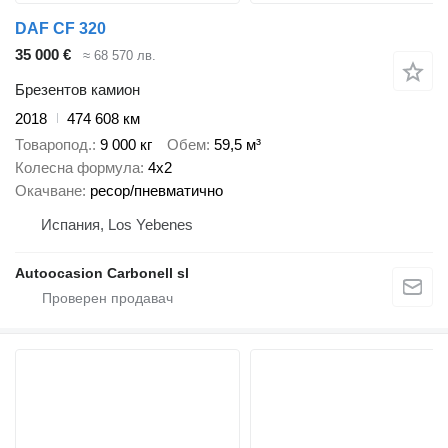
DAF CF 320
35 000 €
≈ 68 570 лв.
Брезентов камион
2018
474 608 км
Товаропод.
9 000 кг
Обем
59,5 м³
Колесна формула
4x2
Окачване
ресор/пневматично
Испания, Los Yebenes
Autoocasion Carbonell sl