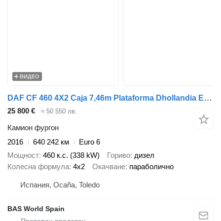
ВИДЕО
DAF CF 460 4X2 Caja 7,46m Plataforma Dhollandia Euro 6
25 800 €
≈ 50 550 лв.
Камион фургон
2016
640 242 км
Euro 6
Мощност
460 к.с. (338 kW)
Гориво
дизел
Колесна формула
4x2
Окачване
параболично
Испания, Ocaña, Toledo
BAS World Spain