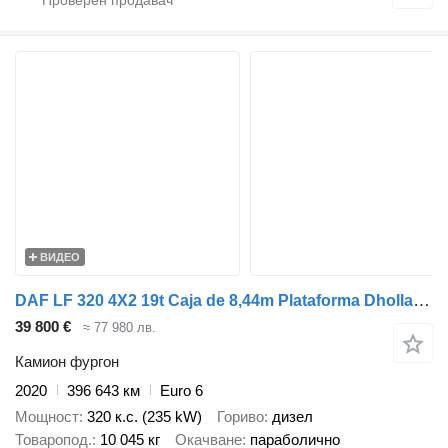
ВИДЕО
DAF LF 320 4X2 19t Caja de 8,44m Plataforma Dhollanida Euro 6
39 800 €
≈ 77 980 лв.
Камион фургон
2020
396 643 км
Euro 6
Мощност
320 к.с. (235 kW)
Гориво
дизел
Товаропод.
10 045 кг
Окачване
параболично