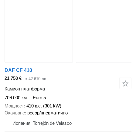
DAF CF 410
21 750 €
≈ 42 610 лв.
Камион платформа
709 000 км
Euro 5
Мощност
410 к.с. (301 kW)
Окачване
ресор/пневматично
Испания, Torrejón de Velasco