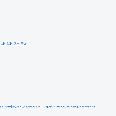
 LF CF XF XG
 за конфиденциалност
и
потребителското споразумение
.