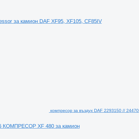
ressor за камион DAF XF95, XF105, CF85IV
компресор за въздух DAF 2293150 // 2447
506 КОМПРЕСОР XF 480 за камион