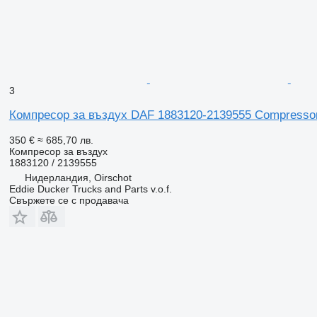
3
Компресор за въздух DAF 1883120-2139555 Compressor
350 €
≈ 685,70 лв.
Компресор за въздух
1883120 / 2139555
Нидерландия, Oirschot
Eddie Ducker Trucks and Parts v.o.f.
Свържете се с продавача