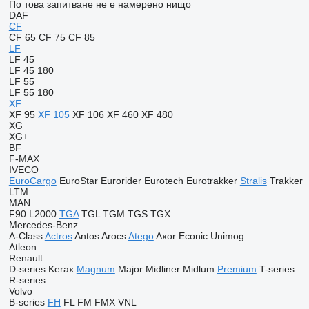
По това запитване не е намерено нищо
DAF
CF
CF 65
CF 75
CF 85
LF
LF 45
LF 45 180
LF 55
LF 55 180
XF
XF 95
XF 105
XF 106
XF 460
XF 480
XG
XG+
BF
F-MAX
IVECO
EuroCargo
EuroStar
Eurorider
Eurotech
Eurotrakker
Stralis
Trakker
LTM
MAN
F90
L2000
TGA
TGL
TGM
TGS
TGX
Mercedes-Benz
A-Class
Actros
Antos
Arocs
Atego
Axor
Econic
Unimog
Atleon
Renault
D-series
Kerax
Magnum
Major
Midliner
Midlum
Premium
T-series
R-series
Volvo
B-series
FH
FL
FM
FMX
VNL