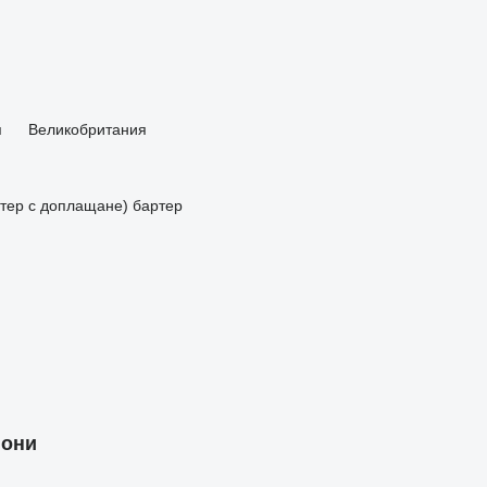
я
Великобритания
артер с доплащане)
бартер
иони