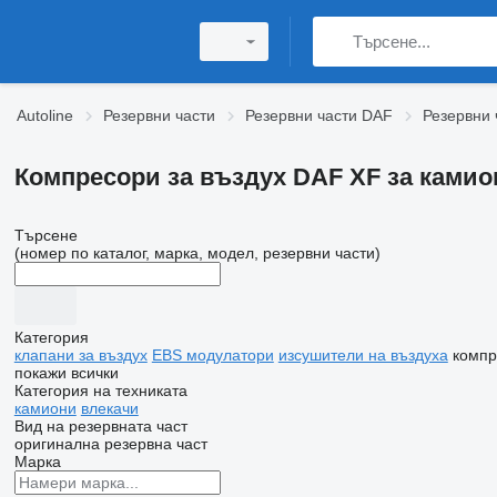
Autoline
Резервни части
Резервни части DAF
Резервни 
Компресори за въздух DAF XF за камио
Търсене
(номер по каталог, марка, модел, резервни части)
Категория
клапани за въздух
EBS модулатори
изсушители на въздуха
компр
покажи всички
Категория на техниката
камиони
влекачи
Вид на резервната част
оригинална резервна част
Марка