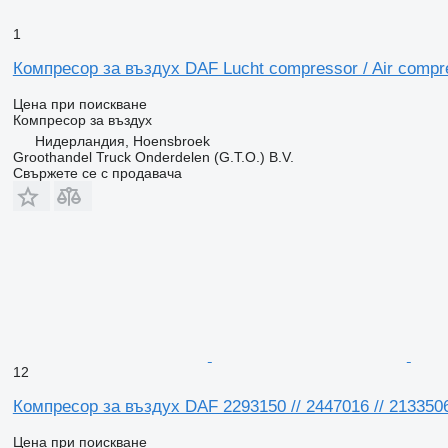
1
Компресор за въздух DAF Lucht compressor / Air comp
Цена при поискване
Компресор за въздух
Нидерландия, Hoensbroek
Groothandel Truck Onderdelen (G.T.O.) B.V.
Свържете се с продавача
12
Компресор за въздух DAF 2293150 // 2447016 // 2133
Цена при поискване