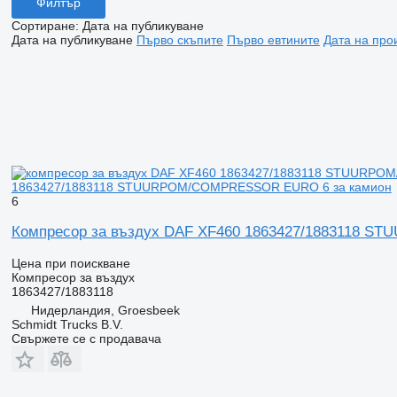
Филтър
Сортиране
:
Дата на публикуване
Дата на публикуване
Първо скъпите
Първо евтините
Дата на про
1863427/1883118 STUURPOM/COMPRESSOR EURO 6 за камион
6
Компресор за въздух DAF XF460 1863427/1883118 
Цена при поискване
Компресор за въздух
1863427/1883118
Нидерландия, Groesbeek
Schmidt Trucks B.V.
Свържете се с продавача