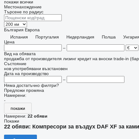
покажи всички
Местонахождение
Търсене по радиус
България
Европа
Испания
Португалия
Нидерландия
Полша
Унгари
Цена
–
Вид на обявата
продажба
от производителя
лизинг
кредит
на вноски
trade-in (б
Състояние
нов
употребявани
възстановен
Дата на производство
–
Няма достатъчно филтри?
Предложи промяна
Намерени:
-
покажи
Намерени:
22 обяви
Покажи
22 обяви:
Компресори за въздух DAF XF за кам