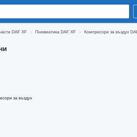
части DAF XF
Пневматика DAF XF
Компресори за въздух DA
ни
есори за въздух