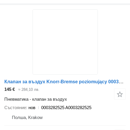
Клапан за въздух Knorr-Bremse poziomujący 0003282525 за автобус Setra Tourismo Setra 415
145 €
≈ 284,10 лв.
Пневматика - клапан за въздух
Състояние
нов
0003282525 A0003282525
Полша, Krakow