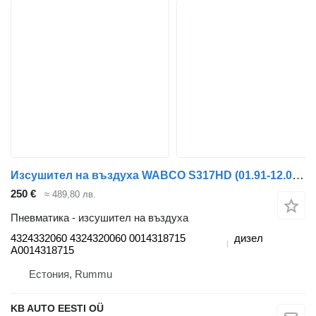
Изсушител на въздуха WABCO S317HD (01.91-12.02) 4324332060 за автобус Setra Series 300 (1991-2002)
250 €
≈ 489,80 лв.
Пневматика - изсушител на въздуха
4324332060 4324320060 0014318715
дизел
A0014318715
Естония, Rummu
KB AUTO EESTI OÜ