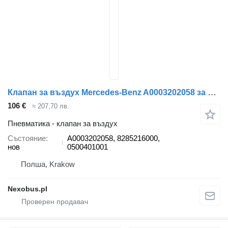
Клапан за въздух Mercedes-Benz A0003202058 за автобус Setra 412 415 MERCEDES-BENZ Tourismo Travego Integro
106 €
≈ 207,70 лв.
Пневматика - клапан за въздух
Състояние
A0003202058, 8285216000,
нов
0500401001
Полша, Krakow
Nexobus.pl