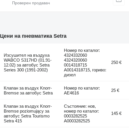
Цени на пневматика Setra
Номер по каталог:
Изсушител на въздуха
4324332060
WABCO S317HD (01.91-
4324320060
250 €
12.02) за автобус Setra
0014318715
Series 300 (1991-2002)
A0014318715, гориво:
дизел
Клапан за въздух Knorr-
Номер по каталог:
25 €
Bremse за автобус Setra
AE4616
Клапан за въздух Knorr-
Състояние: нов,
Bremse poziomujący за
номер по каталог:
145 €
автобус Setra Tourismo
0003282525
Setra 415
A0003282525