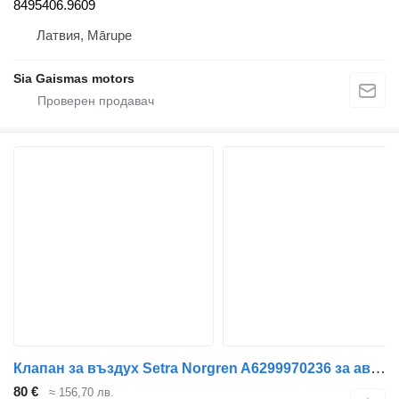
8495406.9609
Латвия, Mārupe
Sia Gaismas motors
Клапан за въздух Setra Norgren A6299970236 за автобус Setra 415 hd
80 €
≈ 156,70 лв.