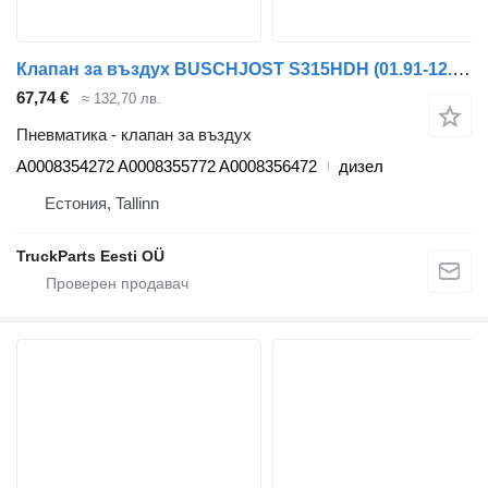
Клапан за въздух BUSCHJOST S315HDH (01.91-12.02) A0008354272 за автобус Setra Series 300 (1991-2002)
67,74 €
≈ 132,70 лв.
Пневматика - клапан за въздух
A0008354272 A0008355772 A0008356472
дизел
Естония, Tallinn
TruckParts Eesti OÜ