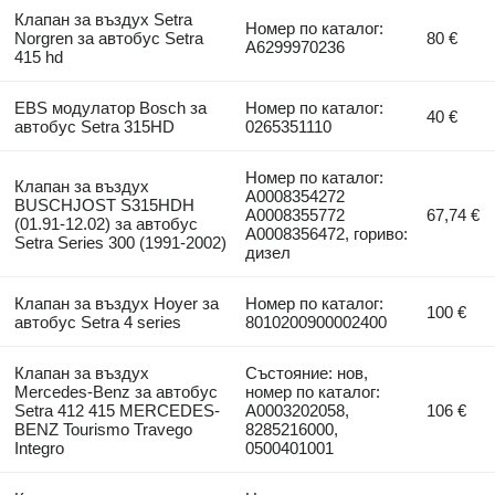
Клапан за въздух Setra
Номер по каталог:
Norgren за автобус Setra
80 €
A6299970236
415 hd
EBS модулатор Bosch за
Номер по каталог:
40 €
автобус Setra 315HD
0265351110
Номер по каталог:
Клапан за въздух
A0008354272
BUSCHJOST S315HDH
A0008355772
67,74 €
(01.91-12.02) за автобус
A0008356472, гориво:
Setra Series 300 (1991-2002)
дизел
Клапан за въздух Hoyer за
Номер по каталог:
100 €
автобус Setra 4 series
8010200900002400
Клапан за въздух
Състояние: нов,
Mercedes-Benz за автобус
номер по каталог:
Setra 412 415 MERCEDES-
A0003202058,
106 €
BENZ Tourismo Travego
8285216000,
Integro
0500401001