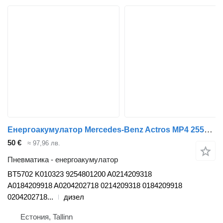
Енергоакумулатор Mercedes-Benz Actros MP4 2551 (01.13-) BT5702 за влекач Mercedes-Benz Actros MP4 Antos Arocs (2012-)
50 €
≈ 97,96 лв.
Пневматика - енергоакумулатор
BT5702 K010323 9254801200 A0214209318
A0184209918 A0204202718 0214209318 0184209918
0204202718...
дизел
Естония, Tallinn