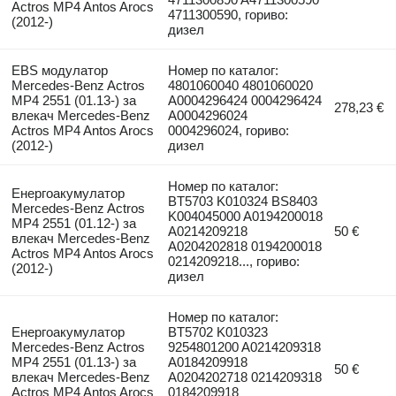
Actros MP4 Antos Arocs
4711300590, гориво:
(2012-)
дизел
EBS модулатор
Номер по каталог:
Mercedes-Benz Actros
4801060040 4801060020
MP4 2551 (01.13-) за
A0004296424 0004296424
278,23 €
влекач Mercedes-Benz
A0004296024
Actros MP4 Antos Arocs
0004296024, гориво:
(2012-)
дизел
Номер по каталог:
Енергоакумулатор
BT5703 K010324 BS8403
Mercedes-Benz Actros
K004045000 A0194200018
MP4 2551 (01.12-) за
A0214209218
50 €
влекач Mercedes-Benz
A0204202818 0194200018
Actros MP4 Antos Arocs
0214209218..., гориво:
(2012-)
дизел
Номер по каталог:
Енергоакумулатор
BT5702 K010323
Mercedes-Benz Actros
9254801200 A0214209318
MP4 2551 (01.13-) за
A0184209918
50 €
влекач Mercedes-Benz
A0204202718 0214209318
Actros MP4 Antos Arocs
0184209918