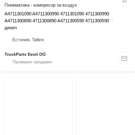
Пневматика - компресор за въздух
A4711301090 A4711300990 4711301090 4711300990
A4711300890 4711300890 A4711300590 4711300590
дизел
Естония, Tallinn
TruckParts Eesti OÜ