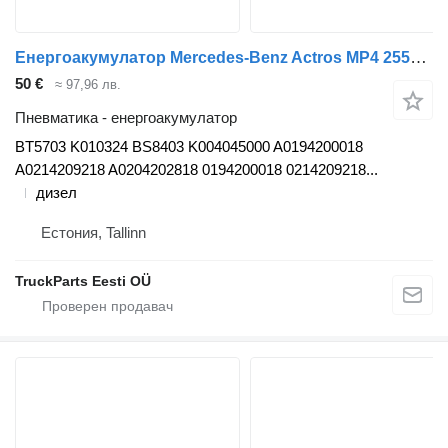
Енергоакумулатор Mercedes-Benz Actros MP4 2551 (01.12-) BT5703 за влекач Mercedes-Benz Actros MP4 Antos Arocs (2012-)
50 €
≈ 97,96 лв.
Пневматика - енергоакумулатор
BT5703 K010324 BS8403 K004045000 A0194200018
A0214209218 A0204202818 0194200018 0214209218...
дизел
Естония, Tallinn
TruckParts Eesti OÜ