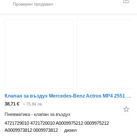
Клапан за въздух Mercedes-Benz Actros MP4 2551 (01.12-) 4721729010 за влекач Mercedes-Benz Actros MP4 Antos Arocs (2012-)
38,71 €
≈ 75,84 лв.
Пневматика - клапан за въздух
4721729010 4721720010 A0009975212 0009975212
A0009973812 0009973812
дизел