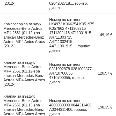
(2012-)
0204202718..., гориво:
дизел
Номер по каталог:
Компресор за въздух
LK4972 K066254 K051975
Mercedes-Benz Actros
K057862 4711303715
MP4 2551 (01.12-) за
4711302415 4711301915
149,19 €
влекач Mercedes-Benz
A4711303715
Actros MP4 Antos Arocs
A4711302415
(2012-)
A4711301915..., гориво:
дизел
Клапан за въздух
Номер по каталог:
Mercedes-Benz Actros
0281002878 0281002877
MP4 2551 (01.12-) за
A4710700055
120,97 €
влекач Mercedes-Benz
4710700055, гориво:
Actros MP4 Antos Arocs
дизел
(2012-)
Клапан за въздух
Mercedes-Benz Actros
Номер по каталог:
MP4 2551 (01.13-) за
4800030300 0044311406
198,39 €
влекач Mercedes-Benz
A0044311406, гориво:
Actros MP4 Antos Arocs
дизел