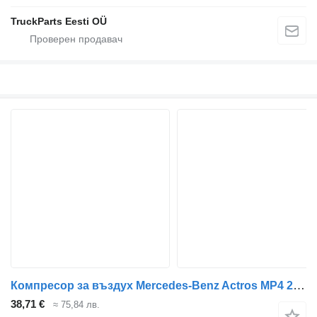
TruckParts Eesti OÜ
Компресор за въздух Mercedes-Benz Actros MP4 2551 (01.12-) A4711301090 за влекач Mercedes-Benz Actros MP4 Antos Arocs (2012-)
38,71 €
≈ 75,84 лв.