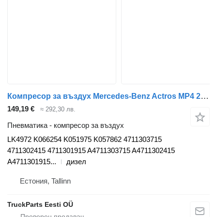
Компресор за въздух Mercedes-Benz Actros MP4 2551 (01.12-) LK4972 за влекач Mercedes-Benz Actros MP4 Antos Arocs (2012-)
149,19 €
≈ 292,30 лв.
Пневматика - компресор за въздух
LK4972 K066254 K051975 K057862 4711303715
4711302415 4711301915 A4711303715 A4711302415
A4711301915...
дизел
Естония, Tallinn
TruckParts Eesti OÜ