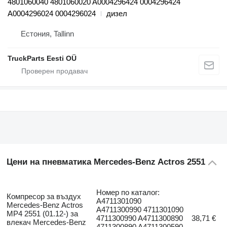
4801060040 4801060020 A0004296424 0004296424
A0004296024 0004296024
дизел
Естония, Tallinn
TruckParts Eesti OÜ
Цени на пневматика Mercedes-Benz Actros 2551
Номер по каталог:
Компресор за въздух
A4711301090
Mercedes-Benz Actros
A4711300990 4711301090
MP4 2551 (01.12-) за
4711300990 A4711300890
38,71 €
влекач Mercedes-Benz
4711300890 A4711300590