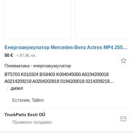
Енергоакумулатор Mercedes-Benz Actros MP4 2551 (01.13-) BT5703 за влекач Mercedes-Benz Actros MP4 Antos Arocs (2012-)
50 €
≈ 97,96 лв.
Пневматика - енергоакумулатор
BT5703 K010324 BS8403 K004045000 A0194200018
A0214209218 A0204202818 0194200018 0214209218...
дизел
Естония, Tallinn
TruckParts Eesti OÜ