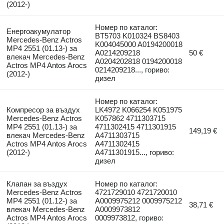
(2012-)
Номер по каталог:
Енергоакумулатор
BT5703 K010324 BS8403
Mercedes-Benz Actros
K004045000 A0194200018
MP4 2551 (01.13-) за
A0214209218
50 €
влекач Mercedes-Benz
A0204202818 0194200018
Actros MP4 Antos Arocs
0214209218..., гориво:
(2012-)
дизел
Номер по каталог:
Компресор за въздух
LK4972 K066254 K051975
Mercedes-Benz Actros
K057862 4711303715
MP4 2551 (01.13-) за
4711302415 4711301915
149,19 €
влекач Mercedes-Benz
A4711303715
Actros MP4 Antos Arocs
A4711302415
(2012-)
A4711301915..., гориво:
дизел
Клапан за въздух
Номер по каталог:
Mercedes-Benz Actros
4721729010 4721720010
MP4 2551 (01.12-) за
A0009975212 0009975212
38,71 €
влекач Mercedes-Benz
A0009973812
Actros MP4 Antos Arocs
0009973812, гориво: