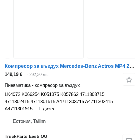
Компресор за въздух Mercedes-Benz Actros MP4 2551 (01.13-) LK4972 за влекач Mercedes-Benz Actros MP4 Antos Arocs (2012-)
149,19 €
≈ 292,30 лв.
Пневматика - компресор за въздух
LK4972 K066254 K051975 K057862 4711303715
4711302415 4711301915 A4711303715 A4711302415
A4711301915...
дизел
Естония, Tallinn
TruckParts Eesti OÜ