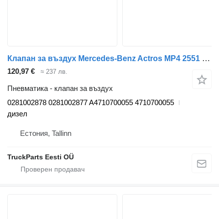
Клапан за въздух Mercedes-Benz Actros MP4 2551 (01.12-) 0281002878 за влекач Mercedes-Benz Actros MP4 Antos Arocs (2012-)
120,97 €
≈ 237 лв.
Пневматика - клапан за въздух
0281002878 0281002877 A4710700055 4710700055
дизел
Естония, Tallinn
TruckParts Eesti OÜ