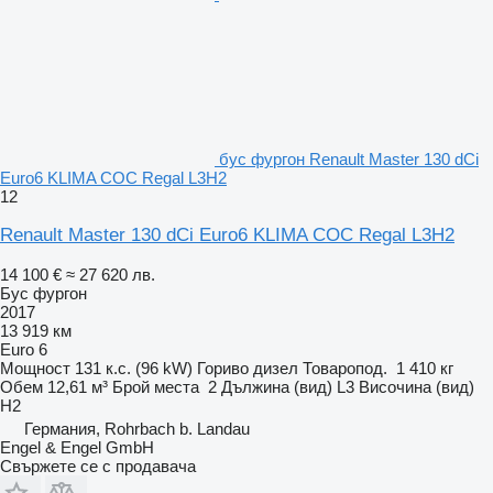
бус фургон Renault Master 130 dCi
Euro6 KLIMA COC Regal L3H2
12
Renault Master 130 dCi Euro6 KLIMA COC Regal L3H2
14 100 €
≈ 27 620 лв.
Бус фургон
2017
13 919 км
Euro 6
Мощност
131 к.с. (96 kW)
Гориво
дизел
Товаропод.
1 410 кг
Обем
12,61 м³
Брой места
2
Дължина (вид)
L3
Височина (вид)
H2
Германия, Rohrbach b. Landau
Engel & Engel GmbH
Свържете се с продавача