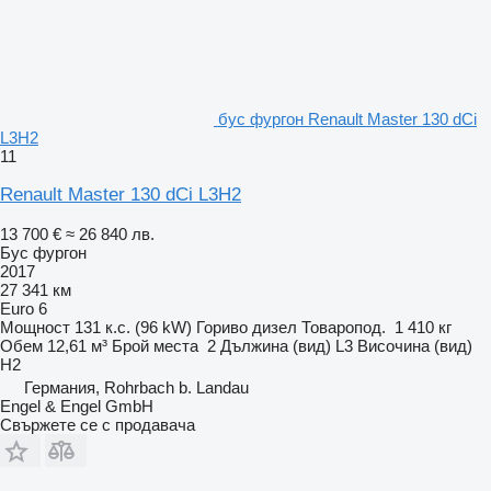
бус фургон Renault Master 130 dCi
L3H2
11
Renault Master 130 dCi L3H2
13 700 €
≈ 26 840 лв.
Бус фургон
2017
27 341 км
Euro 6
Мощност
131 к.с. (96 kW)
Гориво
дизел
Товаропод.
1 410 кг
Обем
12,61 м³
Брой места
2
Дължина (вид)
L3
Височина (вид)
H2
Германия, Rohrbach b. Landau
Engel & Engel GmbH
Свържете се с продавача