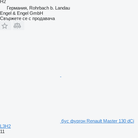
H2
Германия, Rohrbach b. Landau
Engel & Engel GmbH
Свържете се с продавача
бус фургон Renault Master 130 dCi
L3H2
11