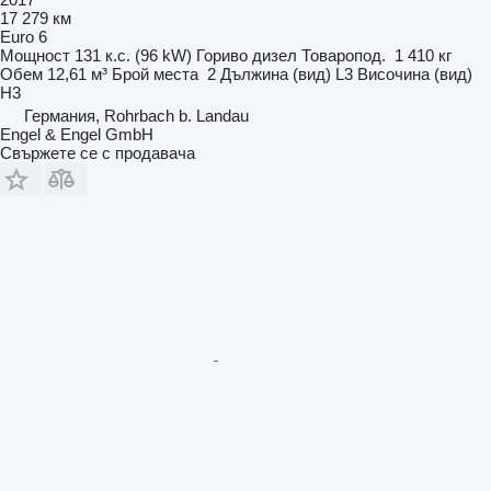
17 279 км
Euro 6
Мощност
131 к.с. (96 kW)
Гориво
дизел
Товаропод.
1 410 кг
Обем
12,61 м³
Брой места
2
Дължина (вид)
L3
Височина (вид)
H3
Германия, Rohrbach b. Landau
Engel & Engel GmbH
Свържете се с продавача