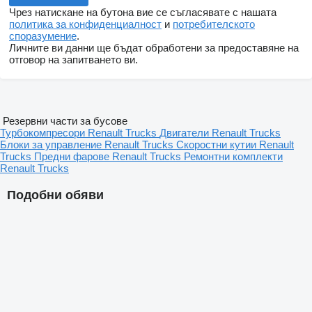
Чрез натискане на бутона вие се съгласявате с нашата
политика за конфиденциалност
и
потребителското
споразумение
.
Личните ви данни ще бъдат обработени за предоставяне на
отговор на запитването ви.
Резервни части за бусове
Турбокомпресори Renault Trucks
Двигатели Renault Trucks
Блоки за управление Renault Trucks
Скоростни кутии Renault
Trucks
Предни фарове Renault Trucks
Ремонтни комплекти
Renault Trucks
Подобни обяви