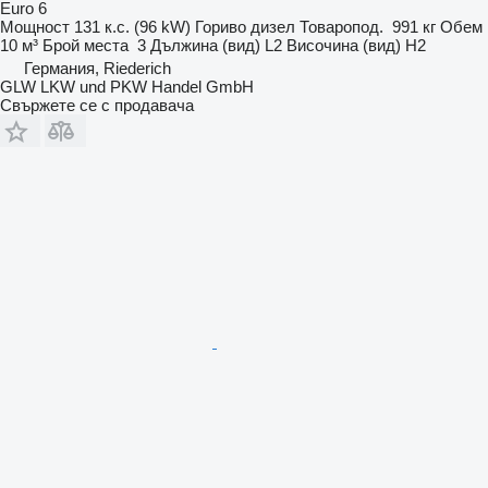
Euro 6
Мощност
131 к.с. (96 kW)
Гориво
дизел
Товаропод.
991 кг
Обем
10 м³
Брой места
3
Дължина (вид)
L2
Височина (вид)
H2
Германия, Riederich
GLW LKW und PKW Handel GmbH
Свържете се с продавача