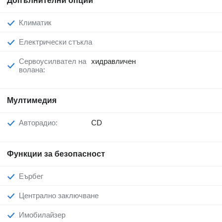
Допълнителни опции
Климатик
Електрически стъкла
Сервоусилвател на
хидравличен
волана:
Мултимедия
Авторадио:
CD
Функции за безопасност
Еърбег
Централно заключване
Имобилайзер