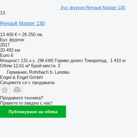
бус фургон Renault Master 130
13
Renault Master 130
13 400 €
≈ 26 250 лв.
Бус фургон
2017
20 492 км
Euro 6
Мощност
131 к.с. (96 kW)
Гориво
дизел
Товаропод.
1 410 кг
Обем
12,61 м³
Брой места
2
Германия, Rohrbach b. Landau
Engel & Engel GmbH
Свържете се с продавача
Продавате техника?
Правете го заедно с нас!
Публикуване на обява