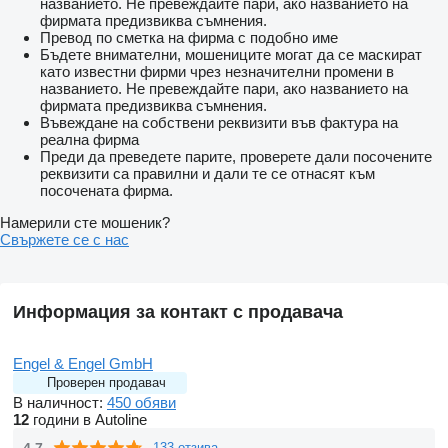
названието. Не превеждайте пари, ако названието на
фирмата предизвиква съмнения.
Превод по сметка на фирма с подобно име
Бъдете внимателни, мошениците могат да се маскират
като известни фирми чрез незначителни промени в
названието. Не превеждайте пари, ако названието на
фирмата предизвиква съмнения.
Въвеждане на собствени реквизити във фактура на
реална фирма
Преди да преведете парите, проверете дали посочените
реквизити са правилни и дали те се отнасят към
посочената фирма.
Намерили сте мошеник?
Свържете се с нас
Информация за контакт с продавача
Engel & Engel GmbH
Проверен продавач
В наличност:
450 обяви
12
години в Autoline
4.7
133 отзива