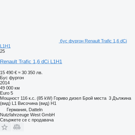
бус фургон Renault Trafic 1,6 dCi
L1H1
25
Renault Trafic 1,6 dCi L1H1
15 490 €
≈ 30 350 лв.
Бус фургон
2014
49 000 км
Euro 5
Мощност
116 к.с. (85 kW)
Гориво
дизел
Брой места
3
Дължина
(вид)
L1
Височина (вид)
H1
Германия, Datteln
Nutzfahrzeuge West GmbH
Свържете се с продавача