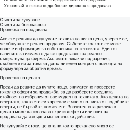
Laderaumtrennwand
Уточнявайте всички подробности директно с продавача.
Lenksäule (Lenkrad) höhenverstellbar
Modellpflege
Motor 2
Съвети за купуване
3 Ltr
Съвети за безопасност
96 kW dCi Diesel KAT
Проверка на продавача
Raucher-Paket
Schadstoffarm nach Abgasnorm Euro 6
Ако сте решили да купувате техника на ниска цена, уверете се,
Schaltpunktanzeige
че общувате с реален продавач. Съберете колкото се може
Lade-/Fahrgastraum rechts
повече информация за собственика на техниката. Един от
Schmutzfänger vorn
начините за измама е да се представяш за реално
Seitenschutzleisten
съществуваща фирма. Ако имате някакви подозрения,
Fahrersitz höhenverstellbar
съобщете ни за това за допълнителен контрол с помощта на
Verzurrösen Laderaumboden
формуляра за обратна връзка.
Wärmeschutzverglasung
Zul. Gesamtgewicht 3
Проверка на цената
50 t
Ausstattung wurde mit Hilfe einer VIN-Abfrage ermittelt
Преди да решите да купите нещо, внимателно проверете
hier können technisch bedingt Fehler auftreten
няколко оферти за продажба, за да разберете средната
CoC vorhanden
стойност на избрания от вас модел на техниката. Ако цената на
Ausstattung
офертата, която сте си харесали е много по-ниска от подобните
LKW-Zulassung
оферти, не бързайте, помислете. Значителната разлика в
Holzpatte
цената може да означава скрити дефекти или опит на
Werkstatteinrichtung
продавача да извърши мошенически действия.
Verkauf nur an Gewerbetreibende (Landwirtschaft
Не купувайте стоки, цената на които прекалено много се
Freiberufler