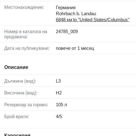
Местонахождение:
Германия
Rohrbach b. Landau
6848 км to "United States/Columbus"
Номер в каталога на
24785_009
продавача:
Дата на публикуване:
повече от 1 месец
Описание
Дължина (вид):
L3
Височина (вид):
H2
Резервоар за гориво:
105 л
Брой врати:
4/5
Каросерия