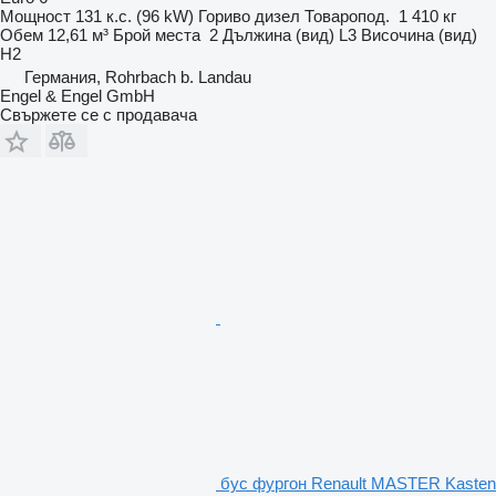
Мощност
131 к.с. (96 kW)
Гориво
дизел
Товаропод.
1 410 кг
Обем
12,61 м³
Брой места
2
Дължина (вид)
L3
Височина (вид)
H2
Германия, Rohrbach b. Landau
Engel & Engel GmbH
Свържете се с продавача
бус фургон Renault MASTER Kasten