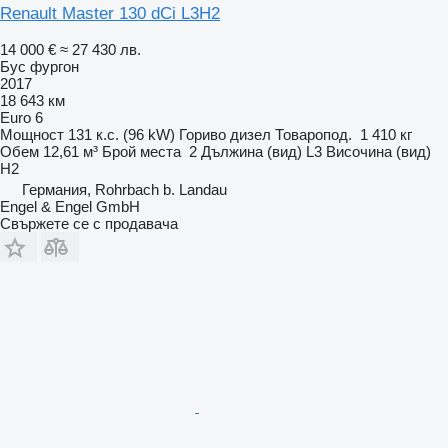
Renault Master 130 dCi L3H2
14 000 €
≈ 27 430 лв.
Бус фургон
2017
18 643 км
Euro 6
Мощност
131 к.с. (96 kW)
Гориво
дизел
Товаропод.
1 410 кг
Обем
12,61 м³
Брой места
2
Дължина (вид)
L3
Височина (вид)
H2
Германия, Rohrbach b. Landau
Engel & Engel GmbH
Свържете се с продавача