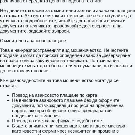
различава от средната цена на подобна техника.
Klein
und Großgewerbe) oder Export. Irrtum und Zwischenverkauf
Не давайте съгласие за съмнителни залози и авансово плащане
vorbehalten
на стоката. Ако имате някакви съмнения, не се страхувайте да
tuner
уточнявате подробностите, искайте допълнителни снимки и
roadworthy
документи на техниката, проверявайте достоверността на
документите, задавайте въпроси.
Съмнително авансово плащане
Това е най-разпространеният вид мошеничество. Нечестните
продавачи могат да поискат определен аванс за „резервиране”
на правото ви за закупуване на техниката. По този начин
мошениците могат да съберат голяма сума пари, да изчезнат и
да не отговарят повече.
Към разновидностите на това мошеничество могат да се
отнасят:
Превод на авансовото плащане по карта
Не внасяйте авансовото плащане без да оформите
документи, потвърждаващи процеса на предаване на
парите, ако при общуването ви с продавача той
предизвиква съмнения.
Превод по сметка на фирма с подобно име
Бъдете внимателни, мошениците могат да се маскират
като известни фирми чрез незначителни промени в