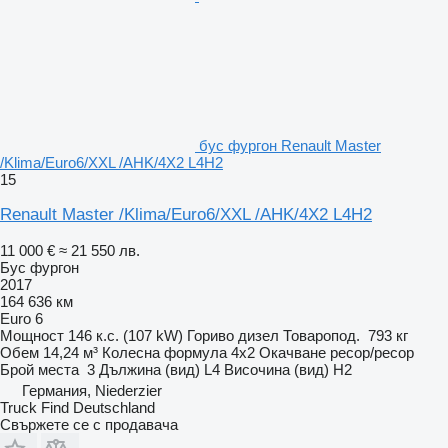
бус фургон Renault Master
/Klima/Euro6/XXL /AHK/4X2 L4H2
15
Renault Master /Klima/Euro6/XXL /AHK/4X2 L4H2
11 000 €
≈ 21 550 лв.
Бус фургон
2017
164 636 км
Euro 6
Мощност
146 к.с. (107 kW)
Гориво
дизел
Товаропод.
793 кг
Обем
14,24 м³
Колесна формула
4x2
Окачване
ресор/ресор
Брой места
3
Дължина (вид)
L4
Височина (вид)
H2
Германия, Niederzier
Truck Find Deutschland
Свържете се с продавача