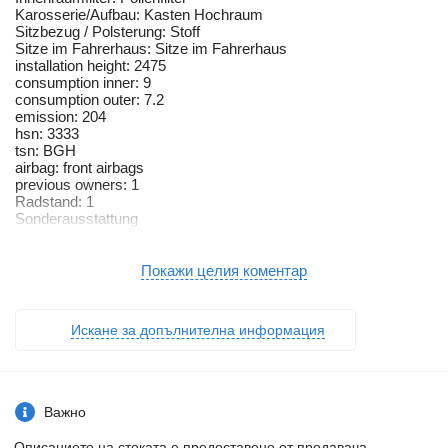
Karosserie/Aufbau: Kasten Hochraum
Sitzbezug / Polsterung: Stoff
Sitze im Fahrerhaus: Sitze im Fahrerhaus
installation height: 2475
consumption inner: 9
consumption outer: 7.2
emission: 204
hsn: 3333
tsn: BGH
airbag: front airbags
previous owners: 1
Radstand: 1
Sonderausstattung
Heckflügeltüren (Öffnungswinkel 270 Grad)
Radvollabdeckungen
Weitere Ausstattung
Покажи целия коментар
Ablagegalerie
Außenspiegel elektr. verstell- und heizbar
Außentemperaturanzeige
Искане за допълнителна информация
Begrenzungsleuchten seitlich
Bremsassistent
Drehzahlmesser
Elektr. Bremskraftverteilung
Fahrassistenz-System
Важно
Spurwechsel-Warnsystem
Generator 185 A
Описанието на стоката е предоставено от продавача.