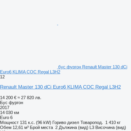
бус фургон Renault Master 130 dCi
Euro6 KLIMA COC Regal L3H2
12
Renault Master 130 dCi Euro6 KLIMA COC Regal L3H2
14 200 €
≈ 27 820 лв.
Бус фургон
2017
14 030 км
Euro 6
Мощност
131 к.с. (96 kW)
Гориво
дизел
Товаропод.
1 410 кг
Обем
12,61 м³
Брой места
2
Дължина (вид)
L3
Височина (вид)