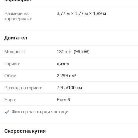
Размери на
3,77 м × 1,77 м × 1,89 м
каросерията:
Двигател
Мощност:
131 к.с. (96 kW)
Гориво:
дизел
Обем:
2 299 см³
Разход на гориво:
7,9 л/100 км
Евро:
Euro 6
Филтър за твърди частици
Скоростна кутия