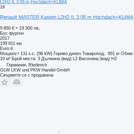
L2H2 IL 3,05 m Hochdach+KLIMA
16
Renault MASTER Kasten L2H2 IL 3,05 m Hochdach+KLIMA
9 850 €
≈ 19 300 лв.
Бус фургон
2017
199 811 км
Euro 6
Мощност
131 к.с. (96 kW)
Гориво
дизел
Товаропод.
991 кг
Обем
10 м³
Брой места
3
Дължина (вид)
L2
Височина (вид)
H2
Германия, Riederich
GLW LKW und PKW Handel GmbH
Свържете се с продавача