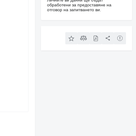
Личните ви данни ще бъдат
обработени за предоставяне на
отговор на запитването ви.