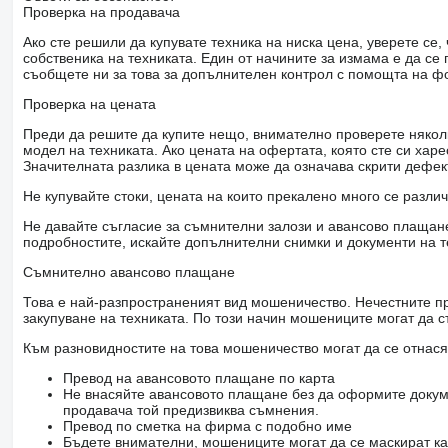
Проверка на продавача
Ако сте решили да купувате техника на ниска цена, уверете с
собственика на техниката. Един от начините за измама е да с
съобщете ни за това за допълнителен контрол с помощта на ф
Проверка на цената
Преди да решите да купите нещо, внимателно проверете няколк
модел на техниката. Ако цената на офертата, която сте си хар
Значителната разлика в цената може да означава скрити дефе
Не купувайте стоки, цената на които прекалено много се разли
Не давайте съгласие за съмнителни залози и авансово плащане 
подробностите, искайте допълнителни снимки и документи на т
Съмнително авансово плащане
Това е най-разпространеният вид мошеничество. Нечестните пр
закупуване на техниката. По този начин мошениците могат да с
Към разновидностите на това мошеничество могат да се отнася
Превод на авансовото плащане по карта
Не внасяйте авансовото плащане без да оформите докум
продавача той предизвиква съмнения.
Превод по сметка на фирма с подобно име
Бъдете внимателни, мошениците могат да се маскират ка