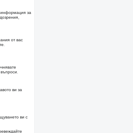
е информация за
одозрения,
ания от вас
те.
очнявате
 въпроси.
авото ви за
щуването ви с
превеждайте