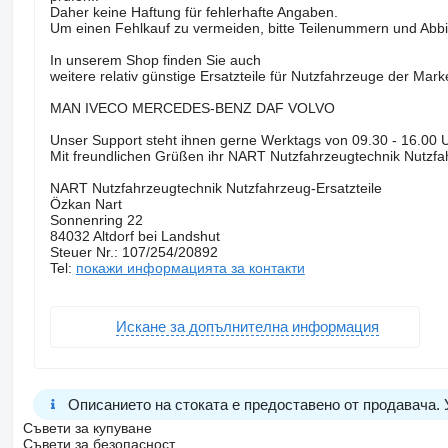
Daher keine Haftung für fehlerhafte Angaben.
Um einen Fehlkauf zu vermeiden, bitte Teilenummern und Abbi
In unserem Shop finden Sie auch
weitere relativ günstige Ersatzteile für Nutzfahrzeuge der Mar
MAN IVECO MERCEDES-BENZ DAF VOLVO
Unser Support steht ihnen gerne Werktags von 09.30 - 16.00 U
Mit freundlichen Grüßen ihr NART Nutzfahrzeugtechnik Nutzfa
NART Nutzfahrzeugtechnik Nutzfahrzeug-Ersatzteile
Özkan Nart
Sonnenring 22
84032 Altdorf bei Landshut
Steuer Nr.: 107/254/20892
Tel:
покажи информацията за контакти
Искане за допълнителна информация
Описанието на стоката е предоставено от продавача.
Съвети за купуване
Съвети за безопасност