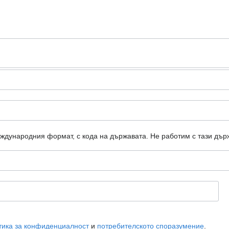
еждународния формат, с кода на държавата.
Не работим с тази дър
тика за конфиденциалност
и
потребителското споразумение
.