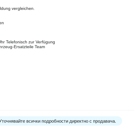
ldung vergleichen.
ken
hr Telefonisch zur Verfügung
hrzeug-Ersatzteile Team
 Уточнявайте всички подробности директно с продавача.