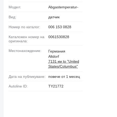
Модел:
Abgastemperatur-
Вид:
датчик
Номер по каталог:
006 153 0828
Каталожен номер на
0061530828
оригинала:
Местонахождение:
Германия
Altdorf
7131 км to "United
States/Columbus"
Дата на публикуване:
повече от 1 месец
Autoline ID:
TY21772