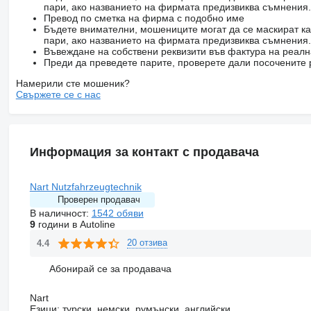
пари, ако названието на фирмата предизвиква съмнения.
Превод по сметка на фирма с подобно име
Бъдете внимателни, мошениците могат да се маскират ка
пари, ако названието на фирмата предизвиква съмнения.
Въвеждане на собствени реквизити във фактура на реал
Преди да преведете парите, проверете дали посочените 
Намерили сте мошеник?
Свържете се с нас
Информация за контакт с продавача
Nart Nutzfahrzeugtechnik
Проверен продавач
В наличност:
1542 обяви
9
години в Autoline
20 отзива
4.4
Абонирай се за продавача
Nart
Езици:
турски, немски, румънски, английски