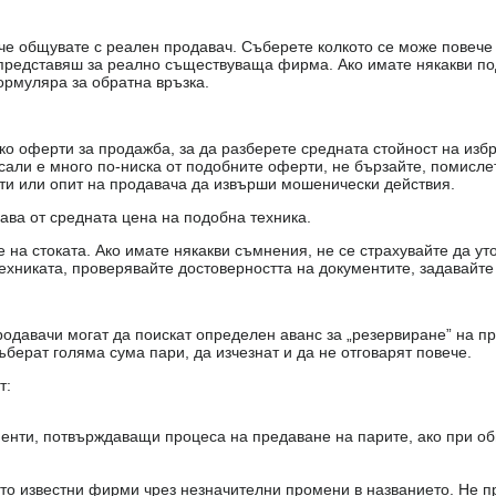
е, че общувате с реален продавач. Съберете колкото се може повеч
е представяш за реално съществуваща фирма. Ако имате някакви п
ормуляра за обратна връзка.
о оферти за продажба, за да разберете средната стойност на избр
есали е много по-ниска от подобните оферти, не бързайте, помисле
кти или опит на продавача да извърши мошенически действия.
чава от средната цена на подобна техника.
на стоката. Ако имате някакви съмнения, не се страхувайте да ут
ехниката, проверявайте достоверността на документите, задавайте
одавачи могат да поискат определен аванс за „резервиране” на пр
ъберат голяма сума пари, да изчезнат и да не отговарят повече.
т:
енти, потвърждаващи процеса на предаване на парите, ако при об
то известни фирми чрез незначителни промени в названието. Не 