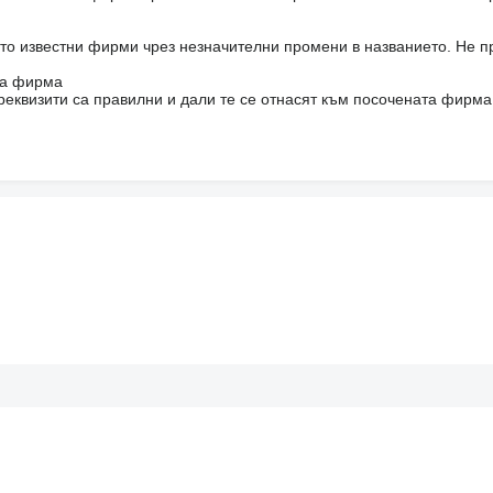
то известни фирми чрез незначителни промени в названието. Не 
на фирма
реквизити са правилни и дали те се отнасят към посочената фирма