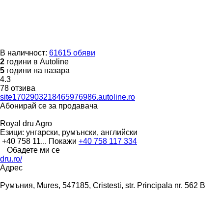
В наличност:
61615 обяви
2
години в Autoline
5
години на пазара
4.3
78 отзива
site1702903218465976986.autoline.ro
Абонирай се за продавача
Royal dru Agro
Езици:
унгарски, румънски, английски
+40 758 11...
Покажи
+40 758 117 334
Обадете ми се
dru.ro/
Адрес
Румъния, Mures, 547185, Cristesti, str. Principala nr. 562 B