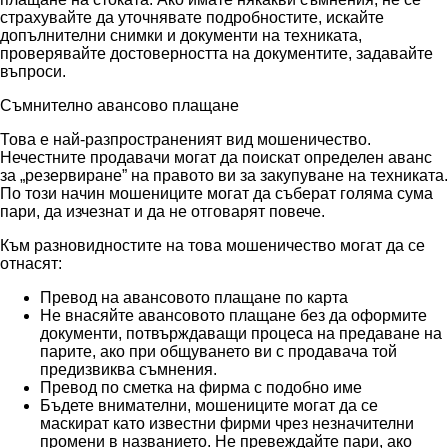
страхувайте да уточнявате подробностите, искайте
допълнителни снимки и документи на техниката,
проверявайте достоверността на документите, задавайте
въпроси.
Съмнително авансово плащане
Това е най-разпространеният вид мошеничество.
Нечестните продавачи могат да поискат определен аванс
за „резервиране” на правото ви за закупуване на техниката.
По този начин мошениците могат да съберат голяма сума
пари, да изчезнат и да не отговарят повече.
Към разновидностите на това мошеничество могат да се
отнасят:
Превод на авансовото плащане по карта
Не внасяйте авансовото плащане без да оформите
документи, потвърждаващи процеса на предаване на
парите, ако при общуването ви с продавача той
предизвиква съмнения.
Превод по сметка на фирма с подобно име
Бъдете внимателни, мошениците могат да се
маскират като известни фирми чрез незначителни
промени в названието. Не превеждайте пари, ако