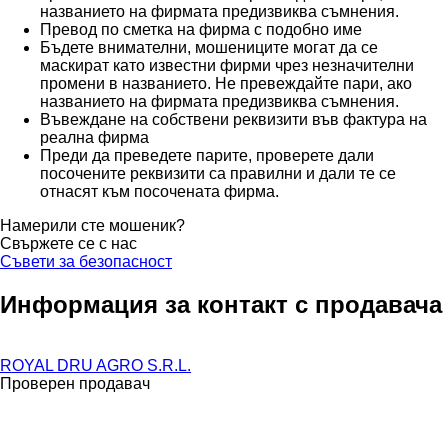
названието на фирмата предизвиква съмнения.
Превод по сметка на фирма с подобно име
Бъдете внимателни, мошениците могат да се
маскират като известни фирми чрез незначителни
промени в названието. Не превеждайте пари, ако
названието на фирмата предизвиква съмнения.
Въвеждане на собствени реквизити във фактура на
реална фирма
Преди да преведете парите, проверете дали
посочените реквизити са правилни и дали те се
отнасят към посочената фирма.
Намерили сте мошеник?
Свържете се с нас
Съвети за безопасност
Информация за контакт с продавача
ROYAL DRU AGRO S.R.L.
Проверен продавач