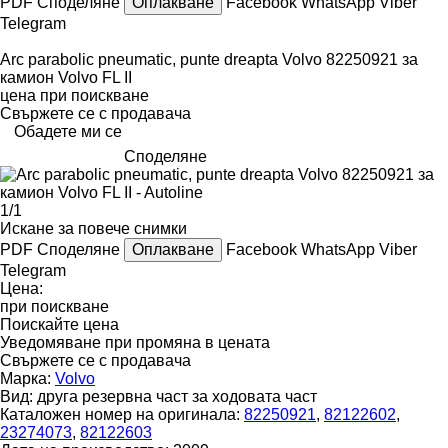
PDF
Споделяне
Оплакване
Facebook
WhatsApp
Viber
Telegram
Arc parabolic pneumatic, punte dreapta Volvo 82250921 за
камион Volvo FL II
цена при поискване
Свържете се с продавача
Обадете ми се
Споделяне
1/1
Искане за повече снимки
PDF
Споделяне
Оплакване
Facebook
WhatsApp
Viber
Telegram
Цена:
при поискване
Поискайте цена
Уведомяване при промяна в цената
Свържете се с продавача
Марка:
Volvo
Вид:
друга резервна част за ходовата част
Каталожен номер на оригинала:
82250921
,
82122602
,
23274073
,
82122603