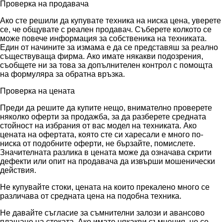
Проверка на продавача
Ако сте решили да купувате техника на ниска цена, уверете
се, че общувате с реален продавач. Съберете колкото се
може повече информация за собственика на техниката.
Един от начините за измама е да се представяш за реално
съществуваща фирма. Ако имате някакви подозрения,
съобщете ни за това за допълнителен контрол с помощта
на формуляра за обратна връзка.
Проверка на цената
Преди да решите да купите нещо, внимателно проверете
няколко оферти за продажба, за да разберете средната
стойност на избрания от вас модел на техниката. Ако
цената на офертата, която сте си харесали е много по-
ниска от подобните оферти, не бързайте, помислете.
Значителната разлика в цената може да означава скрити
дефекти или опит на продавача да извърши мошенически
действия.
Не купувайте стоки, цената на които прекалено много се
различава от средната цена на подобна техника.
Не давайте съгласие за съмнителни залози и авансово
плащане на стоката. Ако имате някакви съмнения, не се