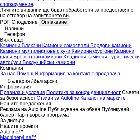
споразумение
.
Личните ви данни ще бъдат обработени за предоставяне
на отговор на запитването ви.
PDF
Споделяне
Оплакване
Напиши
Телефон
Виж също
Камиони
Влекачи
Камиони самосвали
Бордови камиони
Камиони мултилифтове с куки
Камиони фургони
Камиони
шаси
Брезентови камиони
Хладилни камиони
Туристически
автобуси
Боклукчийски камиони
Компания
За нас
Помощ
Информация за контакт с продавача
България / български
Информация
Правила и условия
Политика за конфиденциалност
Съвети
за безопасност
Отзиви за Autoline
Каталог на марките
Нашите предложения
Реклама на Autoline
Публикуване на обява
Публикувай
банер
Партньорска програма
За дилъри
Нашите проекти
Autoline™
Machineryline™