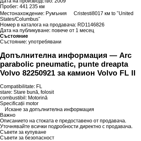
Дата на производство:
2009
Пробег:
441 235 км
Местонахождение:
Румъния
Cristesti
8017 км to "United
States/Columbus"
Номер в каталога на продавача:
RD1146826
Дата на публикуване:
повече от 1 месец
Състояние
Състояние:
употребявани
Допълнителна информация — Arc
parabolic pneumatic, punte dreapta
Volvo 82250921 за камион Volvo FL II
Compatibilitate: FL
stare: Stare bună, folosit
combustibil: Motorină
Specificații motor
Искане за допълнителна информация
Важно
Описанието на стоката е предоставено от продавача.
Уточнявайте всички подробности директно с продавача.
Съвети за купуване
Съвети за безопасност