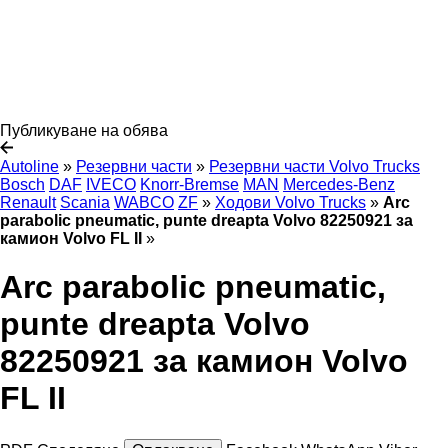
Публикуване на обява
Autoline
»
Резервни части
»
Резервни части Volvo Trucks
Bosch
DAF
IVECO
Knorr-Bremse
MAN
Mercedes-Benz
Renault
Scania
WABCO
ZF
»
Ходови Volvo Trucks
»
Arc
parabolic pneumatic, punte dreapta Volvo 82250921 за
камион Volvo FL II
»
Arc parabolic pneumatic,
punte dreapta Volvo
82250921 за камион Volvo
FL II